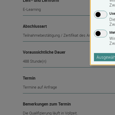
Lehr- und Lernform
Wir
Zw
E-Learning
Use
Die
Zw
Abschlussart
Met
Teilnahmebestätigung / Zertifikat des Anbieters
Wi
Zw
Voraussichtliche Dauer
Ausgewähl
488 Stunde(n)
Termin
Termine auf Anfrage
Bemerkungen zum Termin
Die Qualifizierung läuft in Vollzeit.