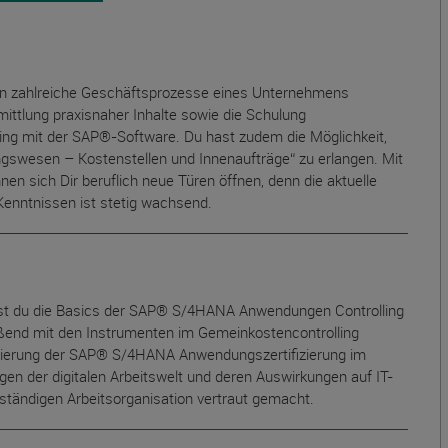
en zahlreiche Geschäftsprozesse eines Unternehmens
rmittlung praxisnaher Inhalte sowie die Schulung
ing mit der SAP®-Software. Du hast zudem die Möglichkeit,
gswesen – Kostenstellen und Innenaufträge“ zu erlangen. Mit
n sich Dir beruflich neue Türen öffnen, denn die aktuelle
Kenntnissen ist stetig wachsend.
st du die Basics der SAP® S/4HANA Anwendungen Controlling
ßend mit den Instrumenten im Gemeinkostencontrolling
solvierung der SAP® S/4HANA Anwendungszertifizierung im
ngen der digitalen Arbeitswelt und deren Auswirkungen auf IT-
ständigen Arbeitsorganisation vertraut gemacht.