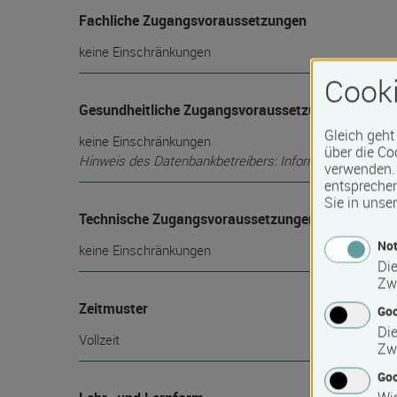
Fachliche Zugangsvoraussetzungen
keine Einschränkungen
Cooki
Gesundheitliche Zugangsvoraussetzungen
Gleich geht
keine Einschränkungen
über die Co
Hinweis des Datenbankbetreibers: Informationen über die
verwenden. 
entspreche
Sie in unse
Technische Zugangsvoraussetzungen
Not
keine Einschränkungen
Die
Zw
Zeitmuster
Go
Die
Vollzeit
Zw
Goo