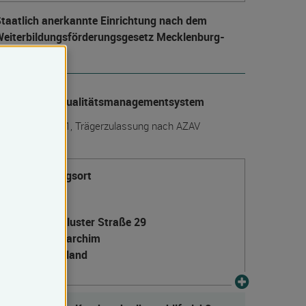
taatlich anerkannte Einrichtung nach dem
eiter­bildungs­förderungs­gesetz Mecklenburg-
Vorpommern
anerkanntes Qualitätsmanagementsystem
IN EN ISO 9001, Trägerzulassung nach AZAV
Veranstaltungsort
Parchim
Ludwigsluster Straße 29
19370 Parchim
Deutschland