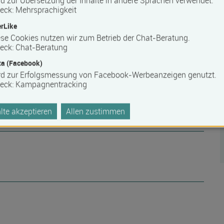
d zur Übersetzung der Inhalte in andere Sprachen verwendet.
eck
:
Mehrsprachigkeit
rLike
se Cookies nutzen wir zum Betrieb der Chat-Beratung.
eck
:
Chat-Beratung
a (Facebook)
rd zur Erfolgsmessung von Facebook-Werbeanzeigen genutzt.
eck
:
Kampagnentracking
te akzeptieren
Allen zustimmen