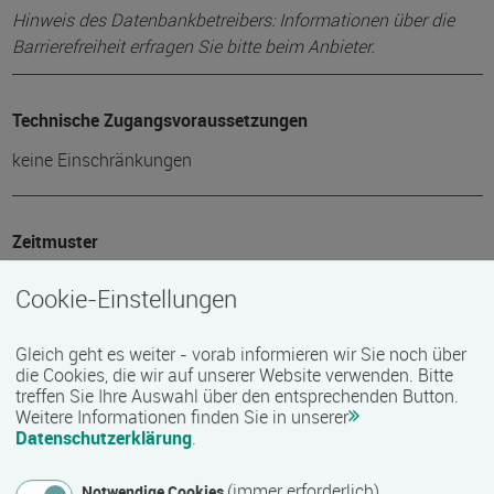
Hinweis des Datenbankbetreibers: Informationen über die
Barrierefreiheit erfragen Sie bitte beim Anbieter.
Technische Zugangsvoraussetzungen
keine Einschränkungen
Zeitmuster
Vollzeit
Cookie-Einstellungen
Gleich geht es weiter - vorab informieren wir Sie noch über
Lehr- und Lernform
die Cookies, die wir auf unserer Website verwenden. Bitte
Präsenzveranstaltung
treffen Sie Ihre Auswahl über den entsprechenden Button.
Weitere Informationen finden Sie in unserer
Datenschutzerklärung
.
Abschlussart
(immer erforderlich)
Notwendige Cookies