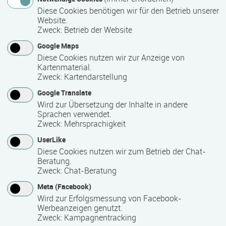
Teilnahmebestätigung / Zertifikat des Anbieters
Diese Cookies benötigen wir für den Betrieb unserer
Website.
Zweck
:
Betrieb der Website
Voraussichtliche Dauer
Google Maps
Diese Cookies nutzen wir zur Anzeige von
1 Tag(e)
Kartenmaterial.
Zweck
:
Kartendarstellung
Termin
Google Translate
Wird zur Übersetzung der Inhalte in andere
22.10.2026
Sprachen verwendet.
Zweck
:
Mehrsprachigkeit
UserLike
Bemerkungen zum Termin
Diese Cookies nutzen wir zum Betrieb der Chat-
Beratung.
09:00 - 14:00 Uhr
Zweck
:
Chat-Beratung
Meta (Facebook)
Mindest­teilnehmer­anzahl
Wird zur Erfolgsmessung von Facebook-
Werbeanzeigen genutzt.
5
Zweck
:
Kampagnentracking