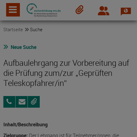
Spra
Login
Merkzettel
Startseite
Suche
Neue Suche
Aufbaulehrgang zur Vorbereitung auf
die Prüfung zum/zur „Geprüften
Teleskopfahrer/in“
0381
Anfragen
Merken
80945-
11
Inhalt/Beschreibung
Zielgruppe:
Der Lehrgang ist für Teilnehmer/innen, die