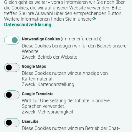
48 Stunde(n)
Gleich geht es weiter - vorab informieren wir Sie noch über
die Cookies, die wir auf unserer Website verwenden. Bitte
treffen Sie Ihre Auswahl über den entsprechenden Button.
Weitere Informationen finden Sie in unserer
Termin
Datenschutzerklärung
.
Termine auf Anfrage
(immer erforderlich)
Notwendige Cookies
Diese Cookies benötigen wir für den Betrieb unserer
Bemerkungen zum Termin
Website.
Zweck
:
Betrieb der Website
Vollzeit, insgesamt 48 Stunden
Google Maps
Diese Cookies nutzen wir zur Anzeige von
Kartenmaterial.
Mindest­teilnehmer­anzahl
Zweck
:
Kartendarstellung
10
Google Translate
Wird zur Übersetzung der Inhalte in andere
Sprachen verwendet.
Maximale Teilnehmerzahl
Zweck
:
Mehrsprachigkeit
UserLike
50
Diese Cookies nutzen wir zum Betrieb der Chat-