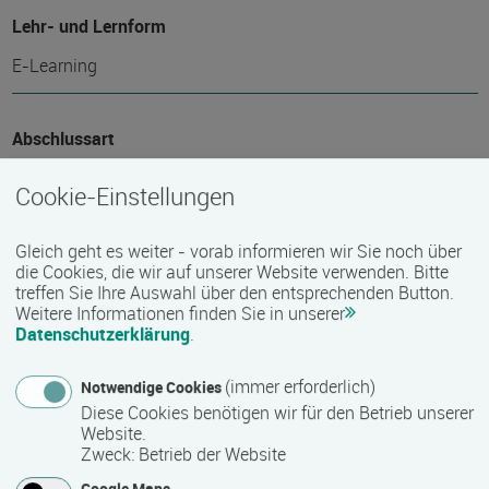
Lehr- und Lernform
E-Learning
Abschlussart
Teilnahmebestätigung / Zertifikat des Anbieters
Cookie-Einstellungen
Nähere Bezeichnung des Abschlusses
Gleich geht es weiter - vorab informieren wir Sie noch über
die Cookies, die wir auf unserer Website verwenden. Bitte
Zertifikat
treffen Sie Ihre Auswahl über den entsprechenden Button.
Weitere Informationen finden Sie in unserer
Datenschutzerklärung
.
Voraussichtliche Dauer
(immer erforderlich)
Notwendige Cookies
1 Tag(e)
Diese Cookies benötigen wir für den Betrieb unserer
Website.
Zweck
:
Betrieb der Website
Termin
Google Maps