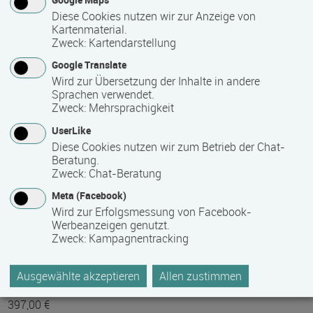
Diese Cookies nutzen wir zur Anzeige von
Termine auf Anfrage
Kartenmaterial.
Zweck
:
Kartendarstellung
Bemerkungen zum Termin
Google Translate
Wird zur Übersetzung der Inhalte in andere
Online jederzeit buchbar
Sprachen verwendet.
Zweck
:
Mehrsprachigkeit
UserLike
Mindest­teilnehmer­anzahl
Diese Cookies nutzen wir zum Betrieb der Chat-
Beratung.
1
Zweck
:
Chat-Beratung
Meta (Facebook)
Maximale Teilnehmerzahl
Wird zur Erfolgsmessung von Facebook-
Werbeanzeigen genutzt.
1
Zweck
:
Kampagnentracking
Ausgewählte akzeptieren
Allen zustimmen
Teilnahmegebühr
397,00 €