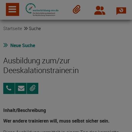
Spra
Login
Merkzettel
Startseite
Suche
Neue Suche
Ausbildung zum/zur
Deeskalationstrainer:in
01603857919
Anfragen
Merken
Inhalt/Beschreibung
Wer andere trainieren will, muss selbst sicher sein.