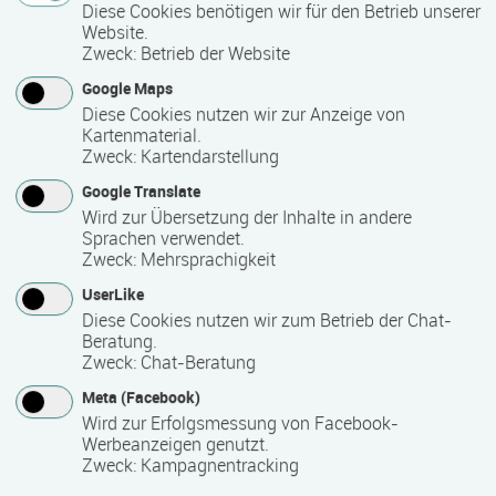
Diese Cookies benötigen wir für den Betrieb unserer
keine Einschränkungen
Website.
Zweck
:
Betrieb der Website
Google Maps
Zeitmuster
Diese Cookies nutzen wir zur Anzeige von
Kartenmaterial.
berufsbegleitend, Teilzeit
Zweck
:
Kartendarstellung
Google Translate
Lehr- und Lernform
Wird zur Übersetzung der Inhalte in andere
Sprachen verwendet.
Präsenzveranstaltung
Zweck
:
Mehrsprachigkeit
UserLike
Diese Cookies nutzen wir zum Betrieb der Chat-
Praktikum
Beratung.
Zweck
:
Chat-Beratung
Ja
Meta (Facebook)
Wird zur Erfolgsmessung von Facebook-
Abschlussart
Werbeanzeigen genutzt.
Zweck
:
Kampagnentracking
Staatlich anerkannter Abschluss