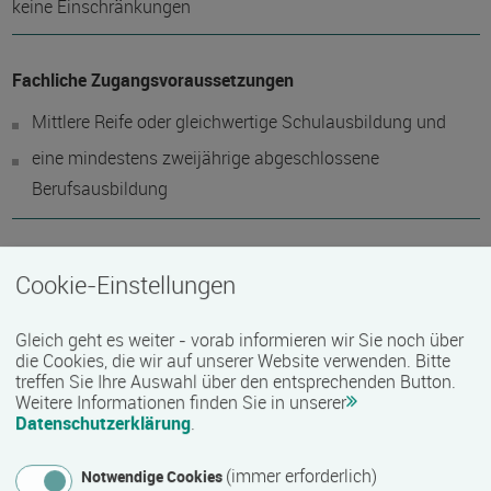
keine Einschränkungen
Fachliche Zugangsvoraussetzungen
Mittlere Reife oder gleichwertige Schulausbildung und
eine mindestens zweijährige abgeschlossene
Berufsausbildung
Gesundheitliche Zugangsvoraussetzungen
Cookie-Einstellungen
gesundheitliche sowie logopädische Eignung
Gleich geht es weiter - vorab informieren wir Sie noch über
die Cookies, die wir auf unserer Website verwenden. Bitte
Hinweis des Datenbankbetreibers: Informationen über die
treffen Sie Ihre Auswahl über den entsprechenden Button.
Barrierefreiheit erfragen Sie bitte beim Anbieter.
Weitere Informationen finden Sie in unserer
Datenschutzerklärung
.
Technische Zugangsvoraussetzungen
(immer erforderlich)
Notwendige Cookies