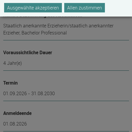
Ausgewählte akzeptieren
Allen zustimmen
Nähere Bezeichnung des Abschlusses
Staatlich anerkannte Erzieherin/staatlich anerkannter
Erzieher, Bachelor Professional
Voraussichtliche Dauer
4 Jahr(e)
Termin
01.09.2026 - 31.08.2030
Anmeldeende
01.08.2026