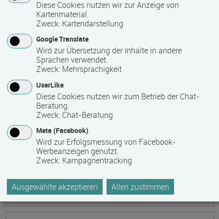
Ökonomische Grundkenntnisse:
Diese Cookies nutzen wir zur Anzeige von
Kartenmaterial.
Zusammenhänge verstehen - betrieblich aktiv
Zweck
:
Kartendarstellung
werden!
Google Translate
Termin
Ort
Zeitmuster
Lehr- und Lernform
Wird zur Übersetzung der Inhalte in andere
17.08.2026 - 21.08.2026
Sprachen verwendet.
13595 Berlin
Zweck
:
Mehrsprachigkeit
Vollzeit
UserLike
Diese Cookies nutzen wir zum Betrieb der Chat-
Präsenzveranstaltung
Beratung.
Zweck
:
Chat-Beratung
Keramik, Yoga und Mee(h)r
Meta (Facebook)
Termin
Ort
Zeitmuster
Lehr- und Lernform
Wird zur Erfolgsmessung von Facebook-
17.08.2026 - 21.08.2026
Werbeanzeigen genutzt.
Zweck
:
Kampagnentracking
17509 Lubmin
Vollzeit
Ausgewählte akzeptieren
Allen zustimmen
Präsenzveranstaltung