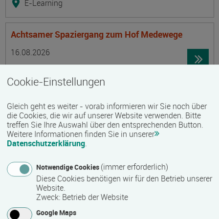
E-Learning
Achtsamer Spaziergang zum Hof Medewege
Termin
Ort
Zeitmuster
Lehr- und Lernform
16.08.2026
19055 Schwerin
Cookie-Einstellungen
Vollzeit
Präsenzveranstaltung
Gleich geht es weiter - vorab informieren wir Sie noch über
die Cookies, die wir auf unserer Website verwenden. Bitte
treffen Sie Ihre Auswahl über den entsprechenden Button.
Trainingsreise Freiwillige
Weitere Informationen finden Sie in unserer
Termin
Ort
Zeitmuster
Lehr- und Lernform
Datenschutzerklärung
.
16.08.2026 - 22.08.2026
23730 Neustadt/ Holstein
(immer erforderlich)
Notwendige Cookies
Vollzeit
Diese Cookies benötigen wir für den Betrieb unserer
Website.
Präsenzveranstaltung
Zweck
:
Betrieb der Website
Google Maps