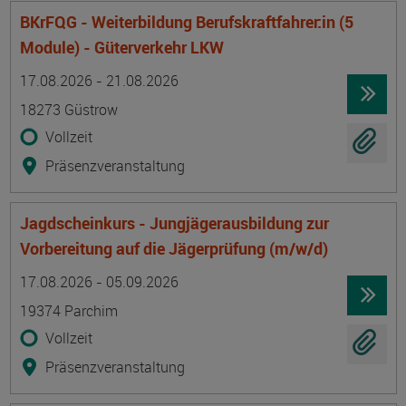
BKrFQG - Weiterbildung Berufskraftfahrer:in (5
Module) - Güterverkehr LKW
Termin
Ort
Zeitmuster
Lehr- und Lernform
17.08.2026 - 21.08.2026
18273 Güstrow
Vollzeit
Präsenzveranstaltung
Jagdscheinkurs - Jungjägerausbildung zur
Vorbereitung auf die Jägerprüfung (m/w/d)
Termin
Ort
Zeitmuster
Lehr- und Lernform
17.08.2026 - 05.09.2026
19374 Parchim
Vollzeit
Präsenzveranstaltung