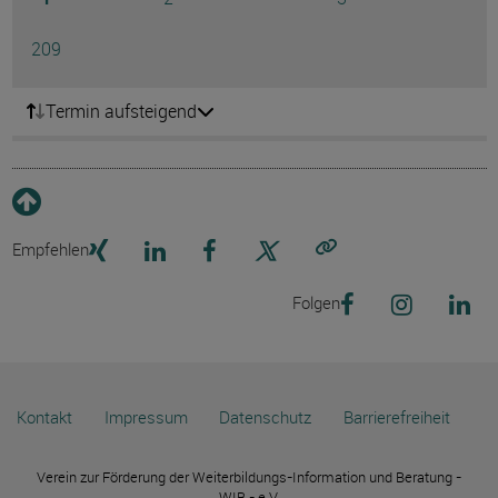
Ausg
Seite
209
Termin aufsteigend
Empfehlen
Link kopieren
Folgen
Kontakt
Impressum
Datenschutz
Barrierefreiheit
Verein zur Förderung der Weiterbildungs-Information und Beratung -
WIB - e.V.