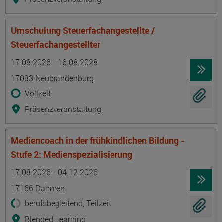
Umschulung Steuerfachangestellte /
Steuerfachangestellter
Termin
Ort
Zeitmuster
Lehr- und Lernform
17.08.2026 - 16.08.2028
17033 Neubrandenburg
Vollzeit
Präsenzveranstaltung
Mediencoach in der frühkindlichen Bildung -
Stufe 2: Medienspezialisierung
Termin
Ort
Zeitmuster
Lehr- und Lernform
17.08.2026 - 04.12.2026
17166 Dahmen
berufsbegleitend, Teilzeit
Blended Learning