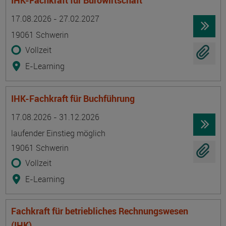
IHK-Fachkraft für Bürowirtschaft
Termin
Ort
Zeitmuster
Lehr- und Lernform
17.08.2026 - 27.02.2027
19061 Schwerin
Vollzeit
E-Learning
IHK-Fachkraft für Buchführung
Termin
Ort
Zeitmuster
Lehr- und Lernform
17.08.2026 - 31.12.2026
laufender Einstieg möglich
19061 Schwerin
Vollzeit
E-Learning
Fachkraft für betriebliches Rechnungswesen
(IHK)