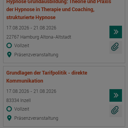
Hypnose Grundausbildung: Theorie und Praxis
der Hypnose in Therapie und Coaching,
strukturierte Hypnose
Termin
Ort
Zeitmuster
Lehr- und Lernform
17.08.2026 - 21.08.2026
22767 Hamburg Altona-Altstadt
Vollzeit
Präsenzveranstaltung
Grundlagen der Tarifpolitik - direkte
Kommunikation
Termin
Ort
Zeitmuster
Lehr- und Lernform
17.08.2026 - 21.08.2026
83334 Inzell
Vollzeit
Präsenzveranstaltung