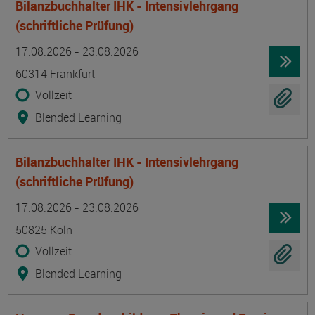
Bilanzbuchhalter IHK - Intensivlehrgang
(schriftliche Prüfung)
Termin
Ort
Zeitmuster
Lehr- und Lernform
17.08.2026 - 23.08.2026
60314 Frankfurt
Vollzeit
Blended Learning
Bilanzbuchhalter IHK - Intensivlehrgang
(schriftliche Prüfung)
Termin
Ort
Zeitmuster
Lehr- und Lernform
17.08.2026 - 23.08.2026
50825 Köln
Vollzeit
Blended Learning