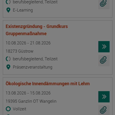
berufsbegleitend, Teilzeit
E-Learning
Existenzgründung - Grundkurs
Gruppenmaßnahme
Termin
Ort
Zeitmuster
Lehr- und Lernform
10.08.2026 - 21.08.2026
18273 Güstrow
berufsbegleitend, Teilzeit
Präsenzveranstaltung
Ökologische Innendämmungen mit Lehm
Termin
Ort
Zeitmuster
Lehr- und Lernform
13.08.2026 - 15.08.2026
19395 Ganzlin OT Wangelin
Vollzeit