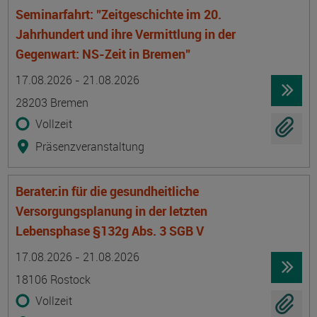
Seminarfahrt: "Zeitgeschichte im 20.
Jahrhundert und ihre Vermittlung in der
Gegenwart: NS-Zeit in Bremen"
Termin
Ort
Zeitmuster
Lehr- und Lernform
17.08.2026 - 21.08.2026
28203 Bremen
Vollzeit
Präsenzveranstaltung
Berater:in für die gesundheitliche
Versorgungsplanung in der letzten
Lebensphase §132g Abs. 3 SGB V
Termin
Ort
Zeitmuster
Lehr- und Lernform
17.08.2026 - 21.08.2026
18106 Rostock
Vollzeit