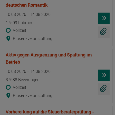
deutschen Romantik
Termin
Ort
Zeitmuster
Lehr- und Lernform
10.08.2026 - 14.08.2026
17509 Lubmin
Vollzeit
Präsenzveranstaltung
Aktiv gegen Ausgrenzung und Spaltung im
Betrieb
Termin
Ort
Zeitmuster
Lehr- und Lernform
10.08.2026 - 14.08.2026
37688 Beverungen
Vollzeit
Präsenzveranstaltung
Vorbereitung auf die Steuerberaterprüfung -