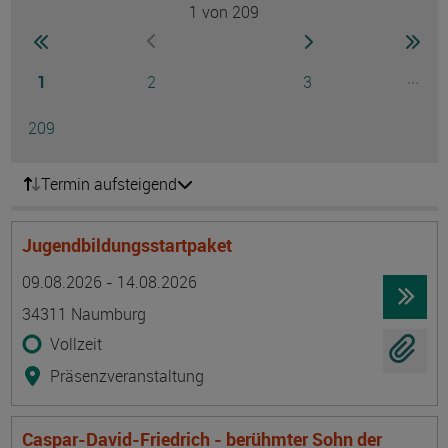
1
von 209
Seite
zur ersten Seite wechseln
zur nächsten Seite
zur 
zur vorherigen Seite wechseln
Seite
Seite
Seite
...
1
2
3
Ausg
Seite
209
Termin aufsteigend
Jugendbildungsstartpaket
Termin
Ort
Zeitmuster
Lehr- und Lernform
09.08.2026 - 14.08.2026
34311 Naumburg
Vollzeit
Präsenzveranstaltung
Caspar-David-Friedrich - berühmter Sohn der