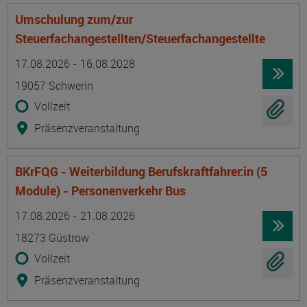
Umschulung zum/zur
Steuerfachangestellten/Steuerfachangestellte
Termin
Ort
Zeitmuster
Lehr- und Lernform
17.08.2026 - 16.08.2028
19057 Schwerin
Vollzeit
Präsenzveranstaltung
BKrFQG - Weiterbildung Berufskraftfahrer:in (5
Module) - Personenverkehr Bus
Termin
Ort
Zeitmuster
Lehr- und Lernform
17.08.2026 - 21.08.2026
18273 Güstrow
Vollzeit
Präsenzveranstaltung