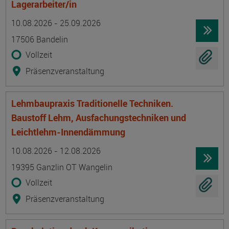
Lagerarbeiter/in
Termin
Ort
Zeitmuster
Lehr- und Lernform
10.08.2026 - 25.09.2026
17506 Bandelin
Vollzeit
Präsenzveranstaltung
Lehmbaupraxis Traditionelle Techniken.
Baustoff Lehm, Ausfachungstechniken und
Leichtlehm-Innendämmung
Termin
Ort
Zeitmuster
Lehr- und Lernform
10.08.2026 - 12.08.2026
19395 Ganzlin OT Wangelin
Vollzeit
Präsenzveranstaltung