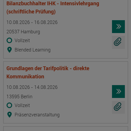
Bilanzbuchhalter IHK - Intensivlehrgang
(schriftliche Prüfung)
Termin
Ort
Zeitmuster
Lehr- und Lernform
10.08.2026 - 16.08.2026
20537 Hamburg
Vollzeit
Blended Learning
Grundlagen der Tarifpolitik - direkte
Kommunikation
Termin
Ort
Zeitmuster
Lehr- und Lernform
10.08.2026 - 14.08.2026
13595 Berlin
Vollzeit
Präsenzveranstaltung