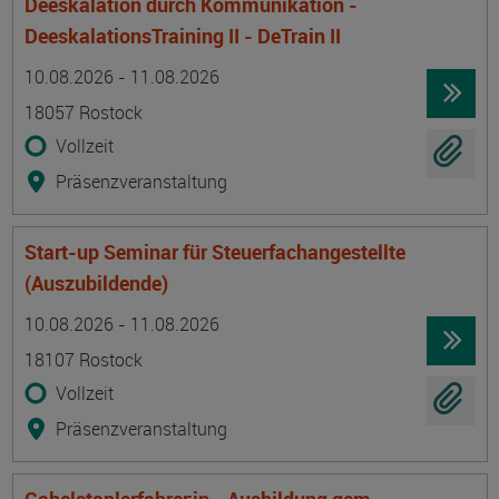
Deeskalation durch Kommunikation -
DeeskalationsTraining II - DeTrain II
Termin
Ort
Zeitmuster
Lehr- und Lernform
10.08.2026 - 11.08.2026
18057 Rostock
Vollzeit
Präsenzveranstaltung
Start-up Seminar für Steuerfachangestellte
(Auszubildende)
Termin
Ort
Zeitmuster
Lehr- und Lernform
10.08.2026 - 11.08.2026
18107 Rostock
Vollzeit
Präsenzveranstaltung