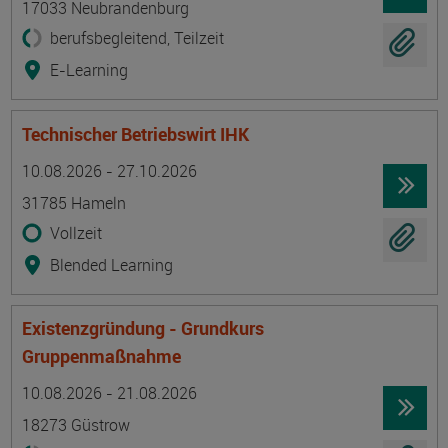
17033 Neubrandenburg
berufsbegleitend, Teilzeit
E-Learning
Technischer Betriebswirt IHK
Termin
Ort
Zeitmuster
Lehr- und Lernform
10.08.2026 - 27.10.2026
31785 Hameln
Vollzeit
Blended Learning
Existenzgründung - Grundkurs
Gruppenmaßnahme
Termin
Ort
Zeitmuster
Lehr- und Lernform
10.08.2026 - 21.08.2026
18273 Güstrow