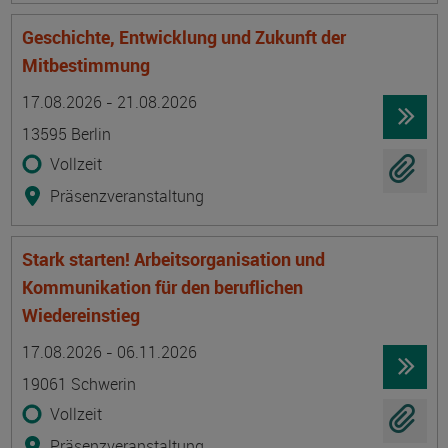
Geschichte, Entwicklung und Zukunft der
Mitbestimmung
Termin
Ort
Zeitmuster
Lehr- und Lernform
17.08.2026 - 21.08.2026
13595 Berlin
Vollzeit
Präsenzveranstaltung
Stark starten! Arbeitsorganisation und
Kommunikation für den beruflichen
Wiedereinstieg
Termin
Ort
Zeitmuster
Lehr- und Lernform
17.08.2026 - 06.11.2026
19061 Schwerin
Vollzeit
Präsenzveranstaltung