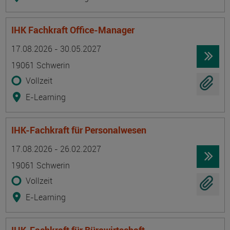
IHK Fachkraft Office-Manager
Termin
Ort
Zeitmuster
Lehr- und Lernform
17.08.2026 - 30.05.2027
19061 Schwerin
Vollzeit
E-Learning
IHK-Fachkraft für Personalwesen
Termin
Ort
Zeitmuster
Lehr- und Lernform
17.08.2026 - 26.02.2027
19061 Schwerin
Vollzeit
E-Learning