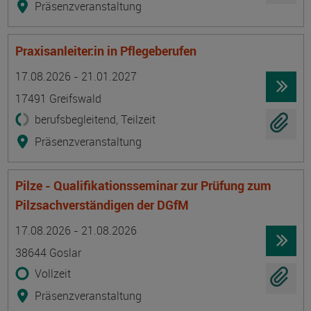
Präsenzveranstaltung
Praxisanleiter:in in Pflegeberufen
Termin
Ort
Zeitmuster
Lehr- und Lernform
17.08.2026 - 21.01.2027
17491 Greifswald
berufsbegleitend, Teilzeit
Präsenzveranstaltung
Pilze - Qualifikationsseminar zur Prüfung zum
Pilzsachverständigen der DGfM
Termin
Ort
Zeitmuster
Lehr- und Lernform
17.08.2026 - 21.08.2026
38644 Goslar
Vollzeit
Präsenzveranstaltung