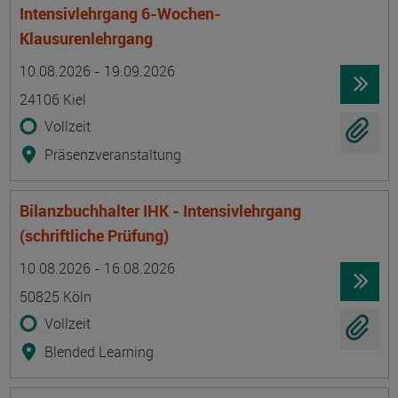
Intensivlehrgang 6-Wochen-
Klausurenlehrgang
Termin
Ort
Zeitmuster
Lehr- und Lernform
10.08.2026 - 19.09.2026
24106 Kiel
Vollzeit
Präsenzveranstaltung
Bilanzbuchhalter IHK - Intensivlehrgang
(schriftliche Prüfung)
Termin
Ort
Zeitmuster
Lehr- und Lernform
10.08.2026 - 16.08.2026
50825 Köln
Vollzeit
Blended Learning