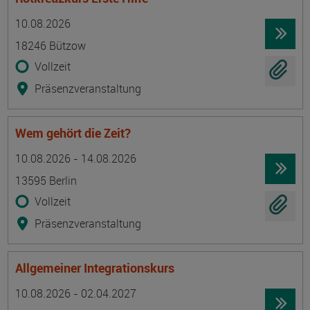
Termin
Ort
Zeitmuster
Lehr- und Lernform
10.08.2026
18246 Bützow
Vollzeit
Präsenzveranstaltung
Wem gehört die Zeit?
Termin
Ort
Zeitmuster
Lehr- und Lernform
10.08.2026 - 14.08.2026
13595 Berlin
Vollzeit
Präsenzveranstaltung
Allgemeiner Integrationskurs
Termin
Ort
Zeitmuster
Lehr- und Lernform
10.08.2026 - 02.04.2027