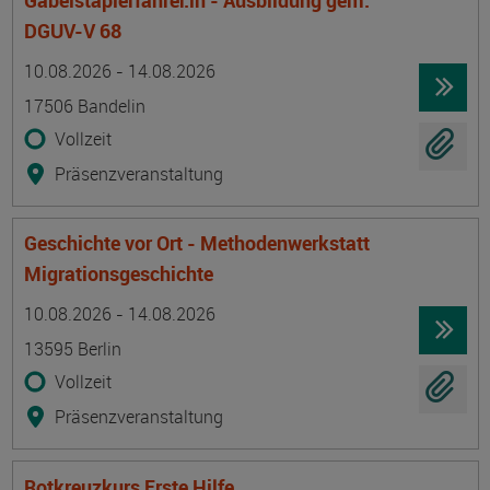
Gabelstaplerfahrer:in - Ausbildung gem.
DGUV-V 68
Termin
Ort
Zeitmuster
Lehr- und Lernform
10.08.2026 - 14.08.2026
17506 Bandelin
Vollzeit
Präsenzveranstaltung
Geschichte vor Ort - Methodenwerkstatt
Migrationsgeschichte
Termin
Ort
Zeitmuster
Lehr- und Lernform
10.08.2026 - 14.08.2026
13595 Berlin
Vollzeit
Präsenzveranstaltung
Rotkreuzkurs Erste Hilfe