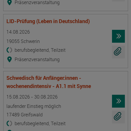
Präsenzveranstaltung
LID-Prüfung (Leben in Deutschland)
Termin
Ort
Zeitmuster
Lehr- und Lernform
14.08.2026
19055 Schwerin
berufsbegleitend, Teilzeit
Präsenzveranstaltung
Schwedisch für Anfänger:innen -
wochenendintensiv - A1.1 mit Synne
Termin
Ort
Zeitmuster
Lehr- und Lernform
15.08.2026 - 30.08.2026
laufender Einstieg möglich
17489 Greifswald
berufsbegleitend, Teilzeit