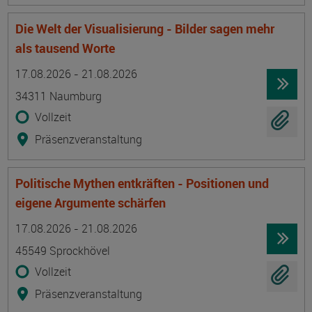
Die Welt der Visualisierung - Bilder sagen mehr
als tausend Worte
Termin
Ort
Zeitmuster
Lehr- und Lernform
17.08.2026 - 21.08.2026
34311 Naumburg
Vollzeit
Präsenzveranstaltung
Politische Mythen entkräften - Positionen und
eigene Argumente schärfen
Termin
Ort
Zeitmuster
Lehr- und Lernform
17.08.2026 - 21.08.2026
45549 Sprockhövel
Vollzeit
Präsenzveranstaltung