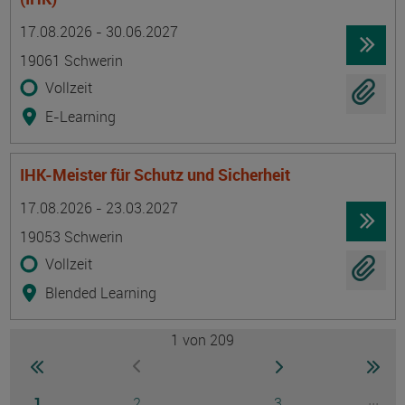
Termin
Ort
Zeitmuster
Lehr- und Lernform
17.08.2026 - 30.06.2027
19061 Schwerin
Vollzeit
E-Learning
IHK-Meister für Schutz und Sicherheit
Termin
Ort
Zeitmuster
Lehr- und Lernform
17.08.2026 - 23.03.2027
19053 Schwerin
Vollzeit
Blended Learning
1
von 209
Seite
zur ersten Seite wechseln
zur nächsten Seite
zur 
zur vorherigen Seite wechseln
Seite
Seite
Seite
...
1
2
3