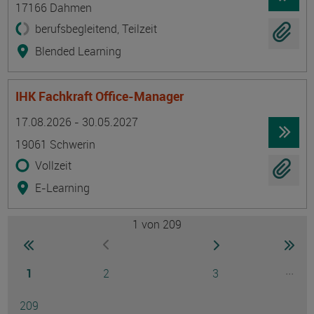
17166 Dahmen
berufsbegleitend, Teilzeit
Blended Learning
IHK Fachkraft Office-Manager
Termin
Ort
Zeitmuster
Lehr- und Lernform
17.08.2026 - 30.05.2027
19061 Schwerin
Vollzeit
E-Learning
1
von 209
Seite
zur ersten Seite wechseln
zur nächsten Seite
zur 
zur vorherigen Seite wechseln
Seite
Seite
Seite
...
1
2
3
Ausg
Seite
209