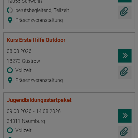
19055 Schwerin
berufsbegleitend, Teilzeit
Präsenzveranstaltung
Kurs Erste Hilfe Outdoor
Termin
Ort
Zeitmuster
Lehr- und Lernform
08.08.2026
18273 Güstrow
Vollzeit
Präsenzveranstaltung
Jugendbildungsstartpaket
Termin
Ort
Zeitmuster
Lehr- und Lernform
09.08.2026 - 14.08.2026
34311 Naumburg
Vollzeit