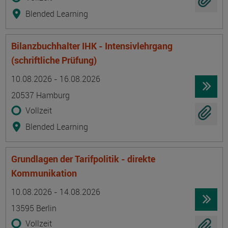
Blended Learning
Bilanzbuchhalter IHK - Intensivlehrgang
(schriftliche Prüfung)
Termin
Ort
Zeitmuster
Lehr- und Lernform
10.08.2026 - 16.08.2026
20537 Hamburg
Vollzeit
Blended Learning
Grundlagen der Tarifpolitik - direkte
Kommunikation
Termin
Ort
Zeitmuster
Lehr- und Lernform
10.08.2026 - 14.08.2026
13595 Berlin
Vollzeit