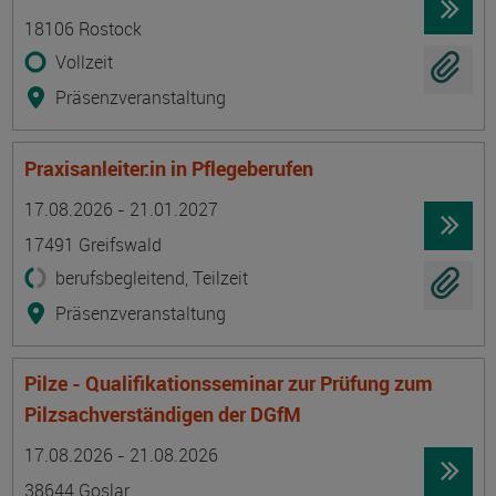
18106 Rostock
Vollzeit
Präsenzveranstaltung
Praxisanleiter:in in Pflegeberufen
Termin
Ort
Zeitmuster
Lehr- und Lernform
17.08.2026 - 21.01.2027
17491 Greifswald
berufsbegleitend, Teilzeit
Präsenzveranstaltung
Pilze - Qualifikationsseminar zur Prüfung zum
Pilzsachverständigen der DGfM
Termin
Ort
Zeitmuster
Lehr- und Lernform
17.08.2026 - 21.08.2026
38644 Goslar