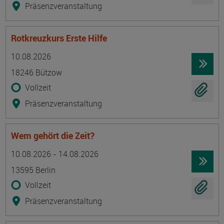
Präsenzveranstaltung
Rotkreuzkurs Erste Hilfe
Termin
Ort
Zeitmuster
Lehr- und Lernform
10.08.2026
18246 Bützow
Vollzeit
Präsenzveranstaltung
Wem gehört die Zeit?
Termin
Ort
Zeitmuster
Lehr- und Lernform
10.08.2026 - 14.08.2026
13595 Berlin
Vollzeit
Präsenzveranstaltung