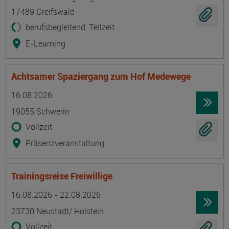
17489 Greifswald
berufsbegleitend, Teilzeit
E-Learning
Achtsamer Spaziergang zum Hof Medewege
Termin
Ort
Zeitmuster
Lehr- und Lernform
16.08.2026
19055 Schwerin
Vollzeit
Präsenzveranstaltung
Trainingsreise Freiwillige
Termin
Ort
Zeitmuster
Lehr- und Lernform
16.08.2026 - 22.08.2026
23730 Neustadt/ Holstein
Vollzeit