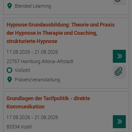
Blended Learning
Hypnose Grundausbildung: Theorie und Praxis
der Hypnose in Therapie und Coaching,
strukturierte Hypnose
Termin
Ort
Zeitmuster
Lehr- und Lernform
17.08.2026 - 21.08.2026
22767 Hamburg Altona-Altstadt
Vollzeit
Präsenzveranstaltung
Grundlagen der Tarifpolitik - direkte
Kommunikation
Termin
Ort
Zeitmuster
Lehr- und Lernform
17.08.2026 - 21.08.2026
83334 Inzell