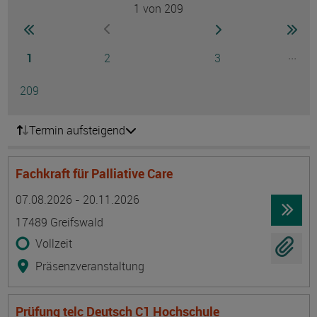
1
von 209
Seite
zur ersten Seite wechseln
zur nächsten Seite
zur 
zur vorherigen Seite wechseln
Seite
Seite
Seite
...
1
2
3
Ausg
Seite
209
Termin aufsteigend
Fachkraft für Palliative Care
Termin
Ort
Zeitmuster
Lehr- und Lernform
07.08.2026 - 20.11.2026
17489 Greifswald
Vollzeit
Präsenzveranstaltung
Prüfung telc Deutsch C1 Hochschule