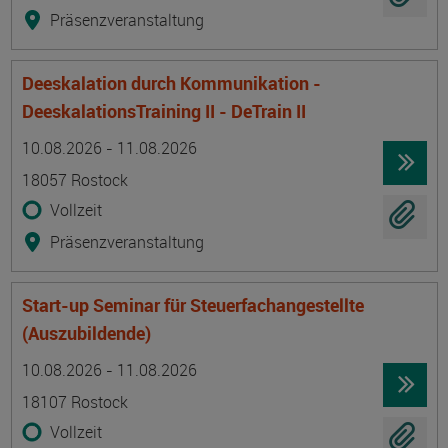
Präsenzveranstaltung
Deeskalation durch Kommunikation -
DeeskalationsTraining II - DeTrain II
Termin
Ort
Zeitmuster
Lehr- und Lernform
10.08.2026 - 11.08.2026
18057 Rostock
Vollzeit
Präsenzveranstaltung
Start-up Seminar für Steuerfachangestellte
(Auszubildende)
Termin
Ort
Zeitmuster
Lehr- und Lernform
10.08.2026 - 11.08.2026
18107 Rostock
Vollzeit