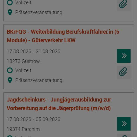
Vollzeit
Präsenzveranstaltung
BKrFQG - Weiterbildung Berufskraftfahrer:in (5
Module) - Güterverkehr LKW
Termin
Ort
Zeitmuster
Lehr- und Lernform
17.08.2026 - 21.08.2026
18273 Güstrow
Vollzeit
Präsenzveranstaltung
Jagdscheinkurs - Jungjägerausbildung zur
Vorbereitung auf die Jägerprüfung (m/w/d)
Termin
Ort
Zeitmuster
Lehr- und Lernform
17.08.2026 - 05.09.2026
19374 Parchim