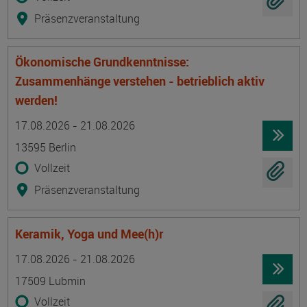
Präsenzveranstaltung
Ökonomische Grundkenntnisse:
Zusammenhänge verstehen - betrieblich aktiv
werden!
Termin
Ort
Zeitmuster
Lehr- und Lernform
17.08.2026 - 21.08.2026
13595 Berlin
Vollzeit
Präsenzveranstaltung
Keramik, Yoga und Mee(h)r
Termin
Ort
Zeitmuster
Lehr- und Lernform
17.08.2026 - 21.08.2026
17509 Lubmin
Vollzeit