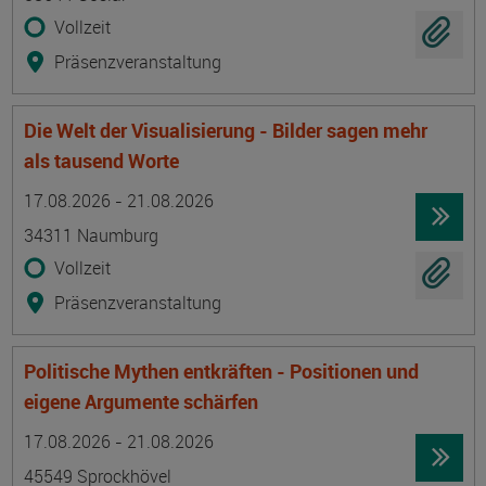
Vollzeit
Präsenzveranstaltung
Die Welt der Visualisierung - Bilder sagen mehr
als tausend Worte
Termin
Ort
Zeitmuster
Lehr- und Lernform
17.08.2026 - 21.08.2026
34311 Naumburg
Vollzeit
Präsenzveranstaltung
Politische Mythen entkräften - Positionen und
eigene Argumente schärfen
Termin
Ort
Zeitmuster
Lehr- und Lernform
17.08.2026 - 21.08.2026
45549 Sprockhövel