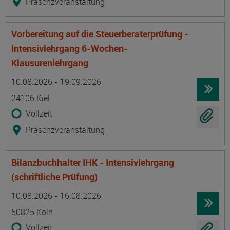
Präsenzveranstaltung
Vorbereitung auf die Steuerberaterprüfung -
Intensivlehrgang 6-Wochen-
Klausurenlehrgang
Termin
Ort
Zeitmuster
Lehr- und Lernform
10.08.2026 - 19.09.2026
24106 Kiel
Vollzeit
Präsenzveranstaltung
Bilanzbuchhalter IHK - Intensivlehrgang
(schriftliche Prüfung)
Termin
Ort
Zeitmuster
Lehr- und Lernform
10.08.2026 - 16.08.2026
50825 Köln
Vollzeit