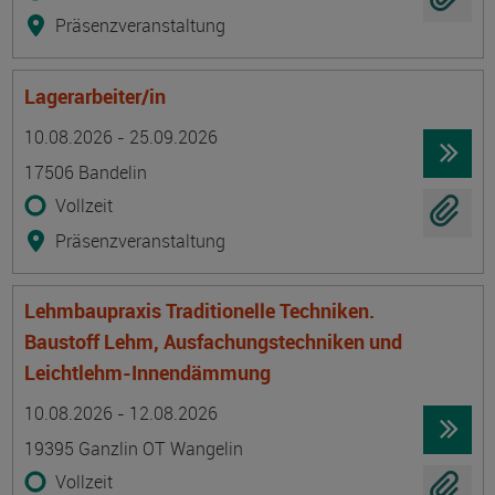
Präsenzveranstaltung
Lagerarbeiter/in
Termin
Ort
Zeitmuster
Lehr- und Lernform
10.08.2026 - 25.09.2026
17506 Bandelin
Vollzeit
Präsenzveranstaltung
Lehmbaupraxis Traditionelle Techniken.
Baustoff Lehm, Ausfachungstechniken und
Leichtlehm-Innendämmung
Termin
Ort
Zeitmuster
Lehr- und Lernform
10.08.2026 - 12.08.2026
19395 Ganzlin OT Wangelin
Vollzeit