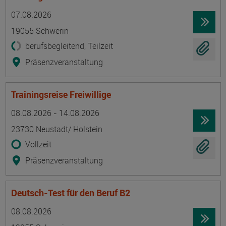
Termin
Ort
Zeitmuster
Lehr- und Lernform
07.08.2026
19055 Schwerin
berufsbegleitend, Teilzeit
Präsenzveranstaltung
Trainingsreise Freiwillige
Termin
Ort
Zeitmuster
Lehr- und Lernform
08.08.2026 - 14.08.2026
23730 Neustadt/ Holstein
Vollzeit
Präsenzveranstaltung
Deutsch-Test für den Beruf B2
Termin
Ort
Zeitmuster
Lehr- und Lernform
08.08.2026