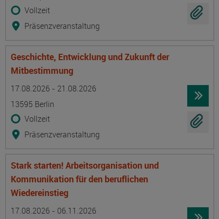
Vollzeit
Präsenzveranstaltung
Geschichte, Entwicklung und Zukunft der
Mitbestimmung
Termin
Ort
Zeitmuster
Lehr- und Lernform
17.08.2026 - 21.08.2026
13595 Berlin
Vollzeit
Präsenzveranstaltung
Stark starten! Arbeitsorganisation und
Kommunikation für den beruflichen
Wiedereinstieg
Termin
Ort
Zeitmuster
Lehr- und Lernform
17.08.2026 - 06.11.2026