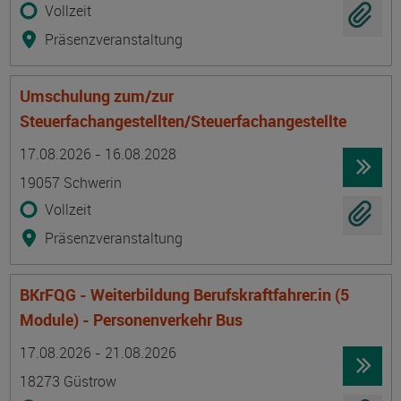
Vollzeit
Präsenzveranstaltung
Umschulung zum/zur
Steuerfachangestellten/Steuerfachangestellte
Termin
Ort
Zeitmuster
Lehr- und Lernform
17.08.2026 - 16.08.2028
19057 Schwerin
Vollzeit
Präsenzveranstaltung
BKrFQG - Weiterbildung Berufskraftfahrer:in (5
Module) - Personenverkehr Bus
Termin
Ort
Zeitmuster
Lehr- und Lernform
17.08.2026 - 21.08.2026
18273 Güstrow