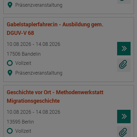
Präsenzveranstaltung
Gabelstaplerfahrer:in - Ausbildung gem.
DGUV-V 68
Termin
Ort
Zeitmuster
Lehr- und Lernform
10.08.2026 - 14.08.2026
17506 Bandelin
Vollzeit
Präsenzveranstaltung
Geschichte vor Ort - Methodenwerkstatt
Migrationsgeschichte
Termin
Ort
Zeitmuster
Lehr- und Lernform
10.08.2026 - 14.08.2026
13595 Berlin
Vollzeit