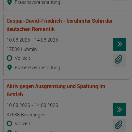
Präsenzveranstaltung
Caspar-David-Friedrich - berühmter Sohn der
deutschen Romantik
Termin
Ort
Zeitmuster
Lehr- und Lernform
10.08.2026 - 14.08.2026
17509 Lubmin
Vollzeit
Präsenzveranstaltung
Aktiv gegen Ausgrenzung und Spaltung im
Betrieb
Termin
Ort
Zeitmuster
Lehr- und Lernform
10.08.2026 - 14.08.2026
37688 Beverungen
Vollzeit