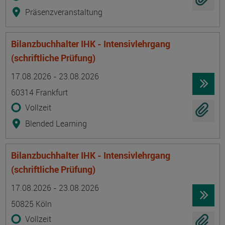
Präsenzveranstaltung
Bilanzbuchhalter IHK - Intensivlehrgang
(schriftliche Prüfung)
Termin
Ort
Zeitmuster
Lehr- und Lernform
17.08.2026 - 23.08.2026
60314 Frankfurt
Vollzeit
Blended Learning
Bilanzbuchhalter IHK - Intensivlehrgang
(schriftliche Prüfung)
Termin
Ort
Zeitmuster
Lehr- und Lernform
17.08.2026 - 23.08.2026
50825 Köln
Vollzeit