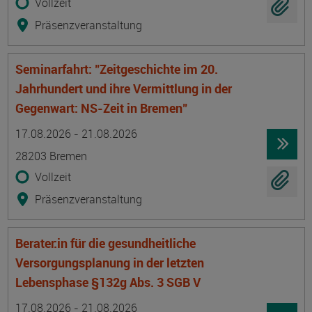
Vollzeit
Präsenzveranstaltung
Seminarfahrt: "Zeitgeschichte im 20.
Jahrhundert und ihre Vermittlung in der
Gegenwart: NS-Zeit in Bremen"
Termin
Ort
Zeitmuster
Lehr- und Lernform
17.08.2026 - 21.08.2026
28203 Bremen
Vollzeit
Präsenzveranstaltung
Berater:in für die gesundheitliche
Versorgungsplanung in der letzten
Lebensphase §132g Abs. 3 SGB V
Termin
Ort
Zeitmuster
Lehr- und Lernform
17.08.2026 - 21.08.2026