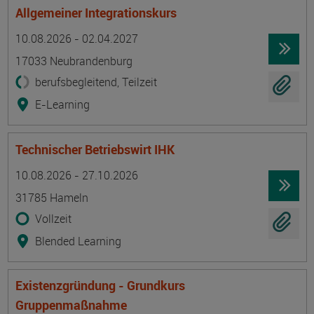
Allgemeiner Integrationskurs
Termin
Ort
Zeitmuster
Lehr- und Lernform
10.08.2026 - 02.04.2027
17033 Neubrandenburg
berufsbegleitend, Teilzeit
E-Learning
Technischer Betriebswirt IHK
Termin
Ort
Zeitmuster
Lehr- und Lernform
10.08.2026 - 27.10.2026
31785 Hameln
Vollzeit
Blended Learning
Existenzgründung - Grundkurs
Gruppenmaßnahme