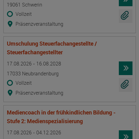
19061 Schwerin
Vollzeit
Präsenzveranstaltung
Umschulung Steuerfachangestellte /
Steuerfachangestellter
Termin
Ort
Zeitmuster
Lehr- und Lernform
17.08.2026 - 16.08.2028
17033 Neubrandenburg
Vollzeit
Präsenzveranstaltung
Mediencoach in der frühkindlichen Bildung -
Stufe 2: Medienspezialisierung
Termin
Ort
Zeitmuster
Lehr- und Lernform
17.08.2026 - 04.12.2026