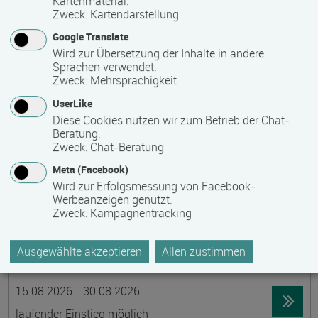
Kartenmaterial.
Zweck
:
Kartendarstellung
19395 Ganzlin OT Wangelin
Google Translate
Vollzeit
Wird zur Übersetzung der Inhalte in andere
Präsenzveranstaltung
Sprachen verwendet.
Zweck
:
Mehrsprachigkeit
UserLike
LID-Prüfung (Leben in Deutschland)
Diese Cookies nutzen wir zum Betrieb der Chat-
Termin
Ort
Zeitmuster
Lehr- und Lernform
Beratung.
14.08.2026
Zweck
:
Chat-Beratung
19055 Schwerin
Meta (Facebook)
berufsbegleitend, Teilzeit
Wird zur Erfolgsmessung von Facebook-
Werbeanzeigen genutzt.
Präsenzveranstaltung
Zweck
:
Kampagnentracking
Schwedisch für Anfänger:innen -
Ausgewählte akzeptieren
Allen zustimmen
wochenendintensiv - A1.1 mit Synne
Termin
Ort
Zeitmuster
Lehr- und Lernform
15.08.2026 - 30.08.2026
laufender Einstieg möglich