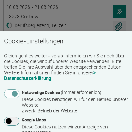
Termin
Ort
Zeitmuster
Lehr- und Lernform
10.08.2026 - 21.08.2026
18273 Güstrow
berufsbegleitend, Teilzeit
E-Learning
Cookie-Einstellungen
Existenzgründung - Grundkurs
Gleich geht es weiter - vorab informieren wir Sie noch über
Gruppenmaßnahme
die Cookies, die wir auf unserer Website verwenden. Bitte
treffen Sie Ihre Auswahl über den entsprechenden Button.
Termin
Ort
Zeitmuster
Lehr- und Lernform
10.08.2026 - 21.08.2026
Weitere Informationen finden Sie in unserer
Datenschutzerklärung
.
18273 Güstrow
berufsbegleitend, Teilzeit
(immer erforderlich)
Notwendige Cookies
Diese Cookies benötigen wir für den Betrieb unserer
Präsenzveranstaltung
Website.
Zweck
:
Betrieb der Website
Ökologische Innendämmungen mit Lehm
Google Maps
Termin
Ort
Zeitmuster
Lehr- und Lernform
Diese Cookies nutzen wir zur Anzeige von
13.08.2026 - 15.08.2026