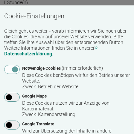
1 Stunde(n)
Cookie-Einstellungen
Termin
Gleich geht es weiter - vorab informieren wir Sie noch über
Termine auf Anfrage
die Cookies, die wir auf unserer Website verwenden. Bitte
treffen Sie Ihre Auswahl über den entsprechenden Button.
Weitere Informationen finden Sie in unserer
Bemerkungen zum Termin
Datenschutzerklärung
.
Die Qualifizierung läuft in Teilzeit.
(immer erforderlich)
Notwendige Cookies
Diese Cookies benötigen wir für den Betrieb unserer
Website.
Mindest­teilnehmer­anzahl
Zweck
:
Betrieb der Website
10
Google Maps
Diese Cookies nutzen wir zur Anzeige von
Kartenmaterial.
Zweck
:
Kartendarstellung
Maximale Teilnehmerzahl
Google Translate
25
Wird zur Übersetzung der Inhalte in andere