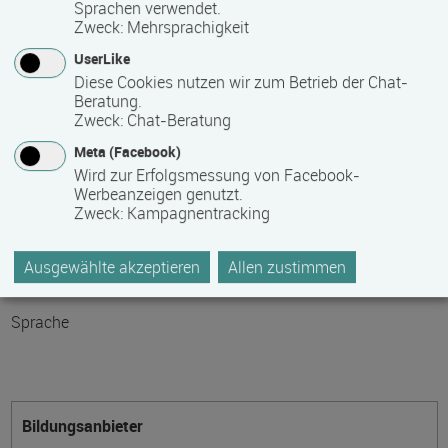
Sprachen verwendet.
Zweck
:
Mehrsprachigkeit
Teilnahmegebühr
UserLike
0,00 €
Diese Cookies nutzen wir zum Betrieb der Chat-
Beratung.
Zweck
:
Chat-Beratung
Bitte kontaktieren Sie den Bildungsanbieter direkt, um
detaillierte Preisinformationen zu erhalten
Meta (Facebook)
Wird zur Erfolgsmessung von Facebook-
Werbeanzeigen genutzt.
Hinweis des Datenbankbetreibers: Bitte erfragen Sie beim
Zweck
:
Kampagnentracking
Anbieter eventuell auftretende Nebenkosten!
Ausgewählte akzeptieren
Allen zustimmen
Themengebiet
Sprache
Bildungsanbieter