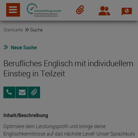
Spra
Login
Merkzettel
Startseite
Suche
Neue Suche
Berufliches Englisch mit individuellem
Einstieg in Teilzeit
03843
Anfragen
Merken
859996-
0
Inhalt/Beschreibung
Optimiere dein Leistungsprofil und bringe deine
Englischkenntnisse auf das nächste Level! Unser Sprachkurs