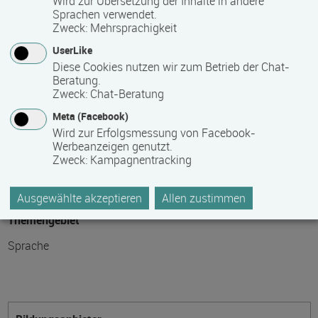
Wird zur Übersetzung der Inhalte in andere
Sprachen verwendet.
Zweck
:
Mehrsprachigkeit
Teilnahmegebühr
UserLike
Diese Cookies nutzen wir zum Betrieb der Chat-
0,00 €
Beratung.
Zweck
:
Chat-Beratung
Bitte kontaktieren Sie den Bildungsanbieter direkt, um
Meta (Facebook)
detaillierte Preisinformationen zu erhalten
Wird zur Erfolgsmessung von Facebook-
Werbeanzeigen genutzt.
Hinweis des Datenbankbetreibers: Bitte erfragen Sie beim
Zweck
:
Kampagnentracking
Anbieter eventuell auftretende Nebenkosten!
Ausgewählte akzeptieren
Allen zustimmen
Themengebiet
Sprache