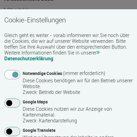
1 Stunde(n)
Cookie-Einstellungen
Termin
Gleich geht es weiter - vorab informieren wir Sie noch über
die Cookies, die wir auf unserer Website verwenden. Bitte
Termine auf Anfrage
treffen Sie Ihre Auswahl über den entsprechenden Button.
Weitere Informationen finden Sie in unserer
Datenschutzerklärung
.
Bemerkungen zum Termin
Die Qualifizierung läuft in Vollzeit.
(immer erforderlich)
Notwendige Cookies
Diese Cookies benötigen wir für den Betrieb unserer
Website.
Zweck
:
Betrieb der Website
Mindest­teilnehmer­anzahl
Google Maps
10
Diese Cookies nutzen wir zur Anzeige von
Kartenmaterial.
Zweck
:
Kartendarstellung
Maximale Teilnehmerzahl
Google Translate
25