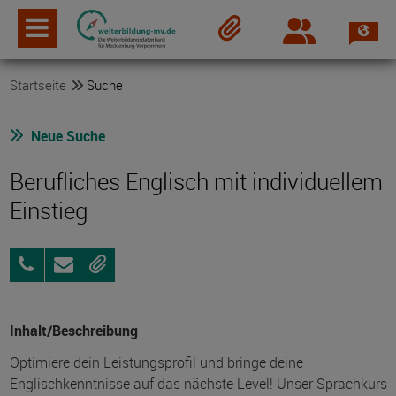
Spra
Login
Merkzettel
Startseite
Suche
Neue Suche
Berufliches Englisch mit individuellem
Einstieg
03871
Anfragen
Merken
4699990
Inhalt/Beschreibung
Optimiere dein Leistungsprofil und bringe deine
Englischkenntnisse auf das nächste Level! Unser Sprachkurs