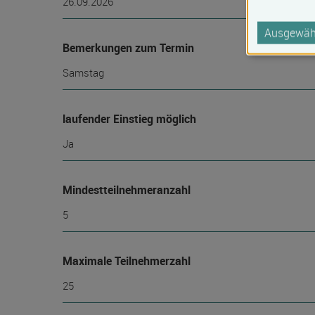
26.09.2026
Ausgewähl
Bemerkungen zum Termin
Samstag
laufender Einstieg möglich
Ja
Mindest­teilnehmer­anzahl
5
Maximale Teilnehmerzahl
25