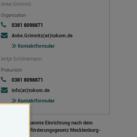
Anke Grimnitz
Organisation
0381 8098871
Anke.Grimnitz(at)tokom.de
Kontaktformular
Antje Schönemann
Prokuristin
0381 8098871
info(at)tokom.de
Kontaktformular
taatlich anerkannte Einrichtung nach dem
eiter­bildungs­förderungs­gesetz Mecklenburg-