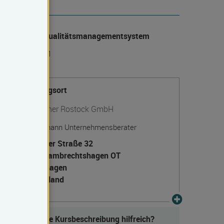
Vorpommern
anerkanntes Qualitätsmanagementsystem
IN EN ISO 9001
Veranstaltungsort
TOKOM-Partner Rostock GmbH
Jens Schönemann Unternehmensberater
Rostocker Straße 32
18069 Lambrechtshagen OT
Sievershagen
Deutschland
Fanden Sie die Kursbeschreibung hilfreich?