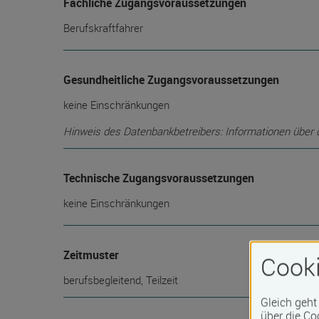
Fachliche Zugangsvoraussetzungen
Berufskraftfahrer
Gesundheitliche Zugangsvoraussetzungen
keine Einschränkungen
Hinweis des Datenbankbetreibers: Informationen über die
Technische Zugangsvoraussetzungen
keine Einschränkungen
Zeitmuster
Cooki
berufsbegleitend, Teilzeit
Gleich geht
über die Co