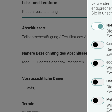
Lehr- und Lernform
verwenden. 
entspreche
Präsenzveranstaltung
Sie in unse
Not
Abschlussart
Die
Zw
Teilnahmebestätigung / Zertifikat des Anbieters
Go
Die
Nähere Bezeichnung des Abschlusses
Zw
Modul 2: Rechtssicher dokumentieren
Goo
Wir
Zw
Voraussichtliche Dauer
Use
Die
1 Tag(e)
Zw
Met
Termin
Wi
Zw