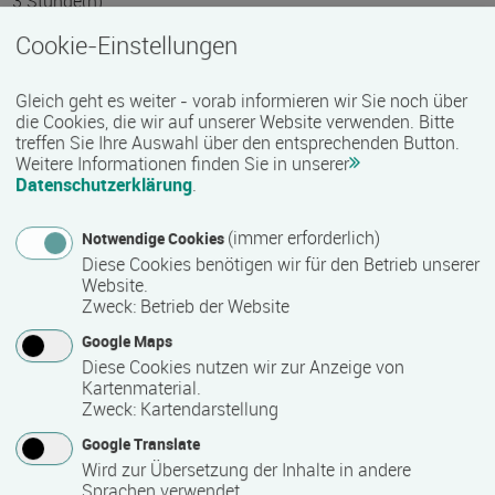
3 Stunde(n)
Cookie-Einstellungen
Termin
Gleich geht es weiter - vorab informieren wir Sie noch über
07.05.2026 - 10.12.2026
die Cookies, die wir auf unserer Website verwenden. Bitte
weitere Termine auf Anfrage
treffen Sie Ihre Auswahl über den entsprechenden Button.
Weitere Informationen finden Sie in unserer
Datenschutzerklärung
.
Bemerkungen zum Termin
(immer erforderlich)
Notwendige Cookies
Veranstaltungsbeginn: 14:30 Uhr; Veranstaltungsende: 16:45
Diese Cookies benötigen wir für den Betrieb unserer
Uhr. Konstituierende Sitzung ist am 7. Mai 2026. Je nach
Website.
Zweck
:
Betrieb der Website
TN-Zahl werden 1-3 Gruppen mit jeweils max. 6 TN gebildet,
die über die Gesamtdauer der FB-Reihe bestehen. 7
Google Maps
nachfolgende Termine bis Dezember 2026 werden für jede
Diese Cookies nutzen wir zur Anzeige von
Gruppe extra abgestimmt.
Kartenmaterial.
Zweck
:
Kartendarstellung
Google Translate
Mindest­teilnehmer­anzahl
Wird zur Übersetzung der Inhalte in andere
Sprachen verwendet.