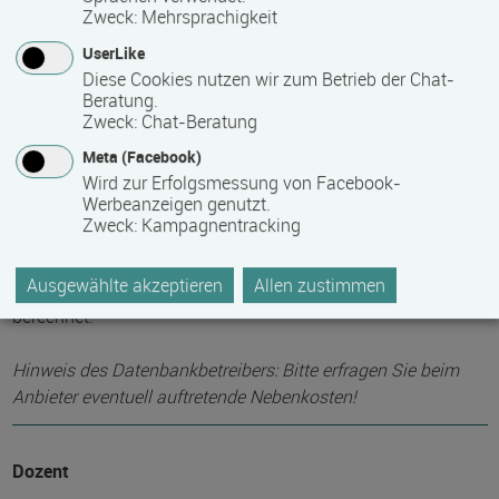
6
Zweck
:
Mehrsprachigkeit
UserLike
Diese Cookies nutzen wir zum Betrieb der Chat-
Maximale Teilnehmerzahl
Beratung.
Zweck
:
Chat-Beratung
18
Meta (Facebook)
Wird zur Erfolgsmessung von Facebook-
Teilnahmegebühr
Werbeanzeigen genutzt.
Zweck
:
Kampagnentracking
320,00 €
Ausgewählte akzeptieren
Allen zustimmen
Die Teilnahmegebühr ist für 8x3 Unterrichtseinheiten
berechnet.
Hinweis des Datenbankbetreibers: Bitte erfragen Sie beim
Anbieter eventuell auftretende Nebenkosten!
Dozent