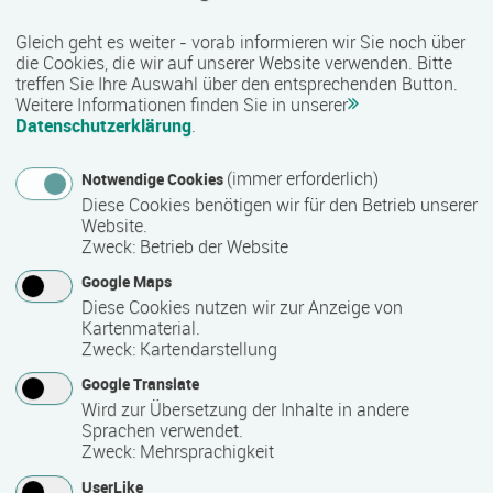
Gleich geht es weiter - vorab informieren wir Sie noch über
Bemerkungen zum Termin
die Cookies, die wir auf unserer Website verwenden. Bitte
treffen Sie Ihre Auswahl über den entsprechenden Button.
Die Qualifizierung läuft in Vollzeit.
Weitere Informationen finden Sie in unserer
Datenschutzerklärung
.
Mindest­teilnehmer­anzahl
(immer erforderlich)
Notwendige Cookies
Diese Cookies benötigen wir für den Betrieb unserer
10
Website.
Zweck
:
Betrieb der Website
Maximale Teilnehmerzahl
Google Maps
Diese Cookies nutzen wir zur Anzeige von
24
Kartenmaterial.
Zweck
:
Kartendarstellung
Google Translate
Teilnahmegebühr
Wird zur Übersetzung der Inhalte in andere
Sprachen verwendet.
0,00 €
Zweck
:
Mehrsprachigkeit
Bitte kontaktieren Sie den Bildungsanbieter direkt, um
UserLike