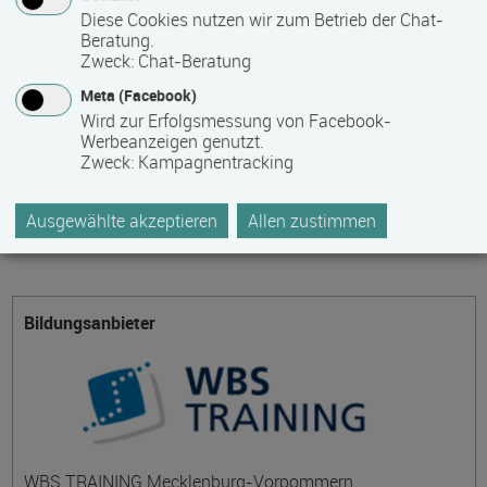
Diese Cookies nutzen wir zum Betrieb der Chat-
detaillierte Preisinformationen zu erhalten
Beratung.
Zweck
:
Chat-Beratung
Hinweis des Datenbankbetreibers: Bitte erfragen Sie beim
Meta (Facebook)
Anbieter eventuell auftretende Nebenkosten!
Wird zur Erfolgsmessung von Facebook-
Werbeanzeigen genutzt.
Zweck
:
Kampagnentracking
Themengebiet
Informatik-, Informations- und Kommunikationstechnologie
Ausgewählte akzeptieren
Allen zustimmen
Bildungsanbieter
WBS TRAINING Mecklenburg-Vorpommern