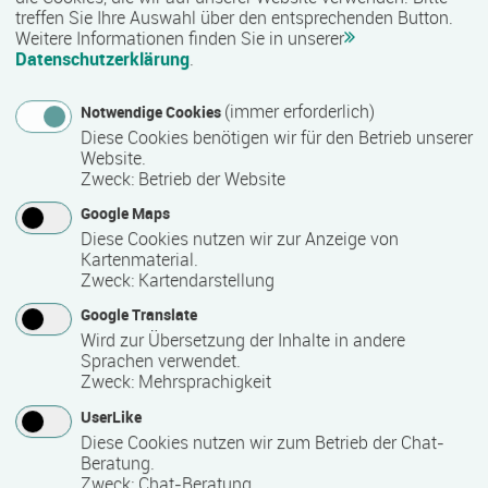
treffen Sie Ihre Auswahl über den entsprechenden Button.
Mindest­teilnehmer­anzahl
Weitere Informationen finden Sie in unserer
Datenschutzerklärung
.
10
(immer erforderlich)
Notwendige Cookies
Diese Cookies benötigen wir für den Betrieb unserer
Maximale Teilnehmerzahl
Website.
Zweck
:
Betrieb der Website
25
Google Maps
Diese Cookies nutzen wir zur Anzeige von
Teilnahmegebühr
Kartenmaterial.
Zweck
:
Kartendarstellung
0,00 €
Google Translate
Wird zur Übersetzung der Inhalte in andere
Bitte kontaktieren Sie den Bildungsanbieter direkt, um
Sprachen verwendet.
detaillierte Preisinformationen zu erhalten
Zweck
:
Mehrsprachigkeit
UserLike
Hinweis des Datenbankbetreibers: Bitte erfragen Sie beim
Diese Cookies nutzen wir zum Betrieb der Chat-
Anbieter eventuell auftretende Nebenkosten!
Beratung.
Zweck
:
Chat-Beratung