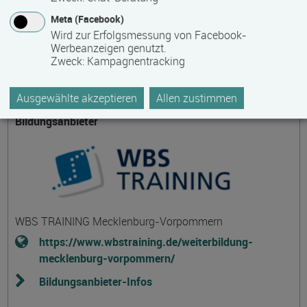
Meta (Facebook)
Themengebiet
Wird zur Erfolgsmessung von Facebook-
Werbeanzeigen genutzt.
Informatik-, Informations- und Kommunikationstechnologie
Zweck
:
Kampagnentracking
Ausgewählte akzeptieren
Allen zustimmen
Bildungsanbieter
WBS TRAINING Mecklenburg-Vorpommern
https://www.wbstraining.de/weiterbildung-
mecklenburg-vorpommern/
Bildungsanbieter-Infos