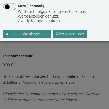
Mindest­teilnehmer­anzahl
Meta (Facebook)
Wird zur Erfolgsmessung von Facebook-
12
Werbeanzeigen genutzt.
Zweck
:
Kampagnentracking
Maximale Teilnehmerzahl
Ausgewählte akzeptieren
Allen zustimmen
24
Teilnahmegebühr
0,00 €
Bitte kontaktieren Sie den Bildungsanbieter direkt, um
detaillierte Preisinformationen zu erhalten
Hinweis des Datenbankbetreibers: Bitte erfragen Sie beim
Anbieter eventuell auftretende Nebenkosten!