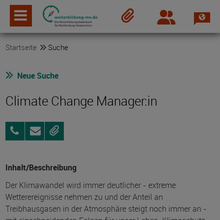
Spra
Login
Merkzettel
Startseite
Suche
Neue Suche
Climate Change Manager:in
03991
Anfragen
Merken
748900-
0
Inhalt/Beschreibung
Der Klimawandel wird immer deutlicher - extreme
Wetterereignisse nehmen zu und der Anteil an
Treibhausgasen in der Atmosphäre steigt noch immer an -