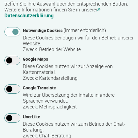
treffen Sie Ihre Auswahl über den entsprechenden Button.
Weitere Informationen finden Sie in unserer
Datenschutzerklärung
.
Abschlussart
Teilnahmebestätigung / Zertifikat des Anbieters
(immer erforderlich)
Notwendige Cookies
Diese Cookies benötigen wir für den Betrieb unserer
Website.
Zweck
:
Betrieb der Website
Voraussichtliche Dauer
Google Maps
808 Stunde(n)
Diese Cookies nutzen wir zur Anzeige von
Kartenmaterial.
Zweck
:
Kartendarstellung
Termin
Google Translate
Termine auf Anfrage
Wird zur Übersetzung der Inhalte in andere
Sprachen verwendet.
Zweck
:
Mehrsprachigkeit
Bemerkungen zum Termin
UserLike
Diese Cookies nutzen wir zum Betrieb der Chat-
Die Qualifizierung läuft in Vollzeit.
Beratung.
Zweck
:
Chat-Beratung