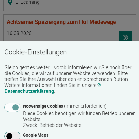
E-Learning
Achtsamer Spaziergang zum Hof Medewege
Termin
Ort
Zeitmuster
Lehr- und Lernform
16.08.2026
19055 Schwerin
Cookie-Einstellungen
Vollzeit
Präsenzveranstaltung
Gleich geht es weiter - vorab informieren wir Sie noch über
die Cookies, die wir auf unserer Website verwenden. Bitte
treffen Sie Ihre Auswahl über den entsprechenden Button.
Trainingsreise Freiwillige
Weitere Informationen finden Sie in unserer
Termin
Ort
Zeitmuster
Lehr- und Lernform
Datenschutzerklärung
.
16.08.2026 - 22.08.2026
23730 Neustadt/ Holstein
(immer erforderlich)
Notwendige Cookies
Vollzeit
Diese Cookies benötigen wir für den Betrieb unserer
Website.
Präsenzveranstaltung
Zweck
:
Betrieb der Website
Google Maps