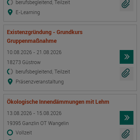
berufsbegleitend, Teilzeit
E-Learning
Existenzgründung - Grundkurs
Gruppenmaßnahme
Termin
Ort
Zeitmuster
Lehr- und Lernform
10.08.2026 - 21.08.2026
18273 Güstrow
berufsbegleitend, Teilzeit
Präsenzveranstaltung
Ökologische Innendämmungen mit Lehm
Termin
Ort
Zeitmuster
Lehr- und Lernform
13.08.2026 - 15.08.2026
19395 Ganzlin OT Wangelin
Vollzeit