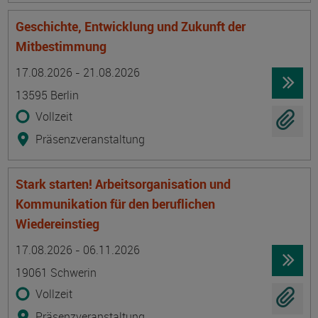
Geschichte, Entwicklung und Zukunft der
Mitbestimmung
Termin
Ort
Zeitmuster
Lehr- und Lernform
17.08.2026 - 21.08.2026
13595 Berlin
Vollzeit
Präsenzveranstaltung
Stark starten! Arbeitsorganisation und
Kommunikation für den beruflichen
Wiedereinstieg
Termin
Ort
Zeitmuster
Lehr- und Lernform
17.08.2026 - 06.11.2026
19061 Schwerin
Vollzeit
Präsenzveranstaltung