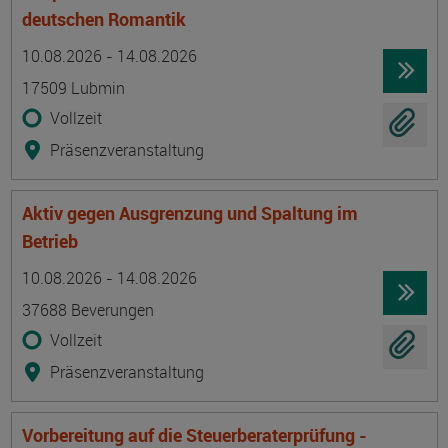
deutschen Romantik
Termin
Ort
Zeitmuster
Lehr- und Lernform
10.08.2026 - 14.08.2026
17509 Lubmin
Vollzeit
Präsenzveranstaltung
Aktiv gegen Ausgrenzung und Spaltung im
Betrieb
Termin
Ort
Zeitmuster
Lehr- und Lernform
10.08.2026 - 14.08.2026
37688 Beverungen
Vollzeit
Präsenzveranstaltung
Vorbereitung auf die Steuerberaterprüfung -