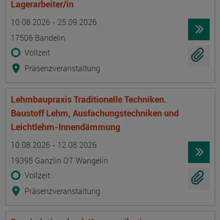
Lagerarbeiter/in
Termin
Ort
Zeitmuster
Lehr- und Lernform
10.08.2026 - 25.09.2026
17506 Bandelin
Vollzeit
Präsenzveranstaltung
Lehmbaupraxis Traditionelle Techniken.
Baustoff Lehm, Ausfachungstechniken und
Leichtlehm-Innendämmung
Termin
Ort
Zeitmuster
Lehr- und Lernform
10.08.2026 - 12.08.2026
19395 Ganzlin OT Wangelin
Vollzeit
Präsenzveranstaltung