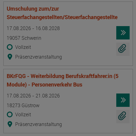
Umschulung zum/zur
Steuerfachangestellten/Steuerfachangestellte
Termin
Ort
Zeitmuster
Lehr- und Lernform
17.08.2026 - 16.08.2028
19057 Schwerin
Vollzeit
Präsenzveranstaltung
BKrFQG - Weiterbildung Berufskraftfahrer:in (5
Module) - Personenverkehr Bus
Termin
Ort
Zeitmuster
Lehr- und Lernform
17.08.2026 - 21.08.2026
18273 Güstrow
Vollzeit
Präsenzveranstaltung