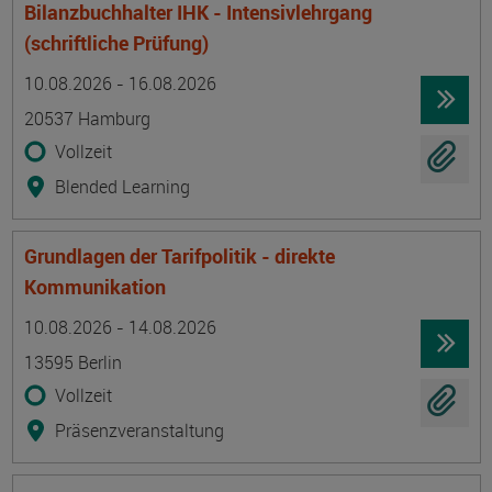
Bilanzbuchhalter IHK - Intensivlehrgang
(schriftliche Prüfung)
Termin
Ort
Zeitmuster
Lehr- und Lernform
10.08.2026 - 16.08.2026
20537 Hamburg
Vollzeit
Blended Learning
Grundlagen der Tarifpolitik - direkte
Kommunikation
Termin
Ort
Zeitmuster
Lehr- und Lernform
10.08.2026 - 14.08.2026
13595 Berlin
Vollzeit
Präsenzveranstaltung