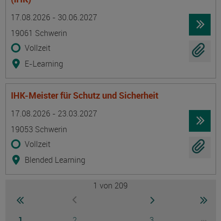
Termin
Ort
Zeitmuster
Lehr- und Lernform
17.08.2026 - 30.06.2027
19061 Schwerin
Vollzeit
E-Learning
IHK-Meister für Schutz und Sicherheit
Termin
Ort
Zeitmuster
Lehr- und Lernform
17.08.2026 - 23.03.2027
19053 Schwerin
Vollzeit
Blended Learning
1
von 209
Seite
zur ersten Seite wechseln
zur nächsten Seite
zur 
zur vorherigen Seite wechseln
Seite
Seite
Seite
...
1
2
3