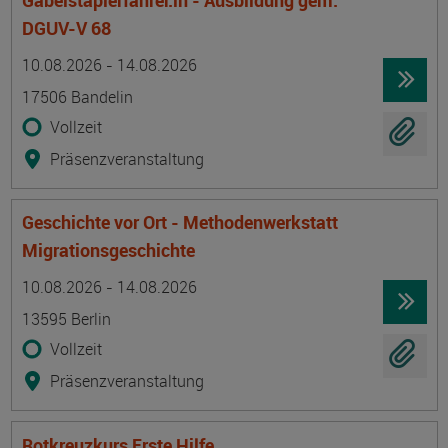
Gabelstaplerfahrer:in - Ausbildung gem.
DGUV-V 68
Termin
Ort
Zeitmuster
Lehr- und Lernform
10.08.2026 - 14.08.2026
17506 Bandelin
Vollzeit
Präsenzveranstaltung
Geschichte vor Ort - Methodenwerkstatt
Migrationsgeschichte
Termin
Ort
Zeitmuster
Lehr- und Lernform
10.08.2026 - 14.08.2026
13595 Berlin
Vollzeit
Präsenzveranstaltung
Rotkreuzkurs Erste Hilfe