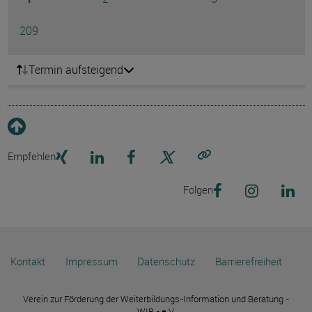
Ausg
Seite
209
Termin aufsteigend
Empfehlen
Link kopieren
Folgen
Kontakt
Impressum
Datenschutz
Barrierefreiheit
Verein zur Förderung der Weiterbildungs-Information und Beratung -
WIB - e.V.