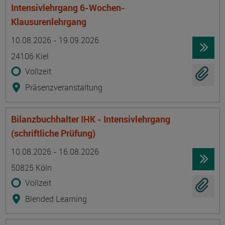
Intensivlehrgang 6-Wochen-
Klausurenlehrgang
Termin
Ort
Zeitmuster
Lehr- und Lernform
10.08.2026 - 19.09.2026
24106 Kiel
Vollzeit
Präsenzveranstaltung
Bilanzbuchhalter IHK - Intensivlehrgang
(schriftliche Prüfung)
Termin
Ort
Zeitmuster
Lehr- und Lernform
10.08.2026 - 16.08.2026
50825 Köln
Vollzeit
Blended Learning