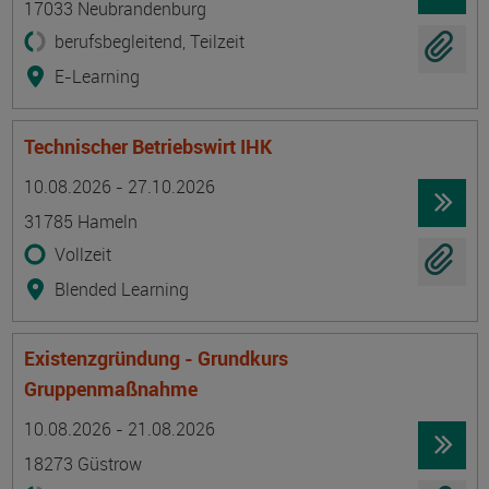
17033 Neubrandenburg
berufsbegleitend, Teilzeit
E-Learning
Technischer Betriebswirt IHK
Termin
Ort
Zeitmuster
Lehr- und Lernform
10.08.2026 - 27.10.2026
31785 Hameln
Vollzeit
Blended Learning
Existenzgründung - Grundkurs
Gruppenmaßnahme
Termin
Ort
Zeitmuster
Lehr- und Lernform
10.08.2026 - 21.08.2026
18273 Güstrow