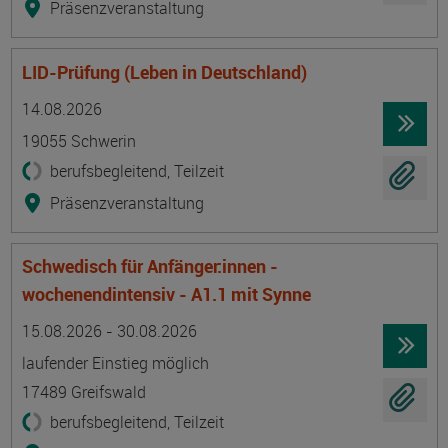
Präsenzveranstaltung
LID-Prüfung (Leben in Deutschland)
Termin
Ort
Zeitmuster
Lehr- und Lernform
14.08.2026
19055 Schwerin
berufsbegleitend, Teilzeit
Präsenzveranstaltung
Schwedisch für Anfänger:innen -
wochenendintensiv - A1.1 mit Synne
Termin
Ort
Zeitmuster
Lehr- und Lernform
15.08.2026 - 30.08.2026
laufender Einstieg möglich
17489 Greifswald
berufsbegleitend, Teilzeit