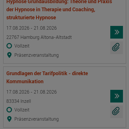
Hypnose Grundausbildung: Theorie und Praxis
der Hypnose in Therapie und Coaching,
strukturierte Hypnose
Termin
Ort
Zeitmuster
Lehr- und Lernform
17.08.2026 - 21.08.2026
22767 Hamburg Altona-Altstadt
Vollzeit
Präsenzveranstaltung
Grundlagen der Tarifpolitik - direkte
Kommunikation
Termin
Ort
Zeitmuster
Lehr- und Lernform
17.08.2026 - 21.08.2026
83334 Inzell
Vollzeit
Präsenzveranstaltung