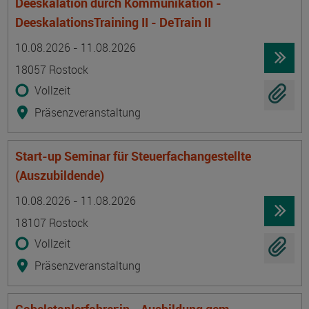
Deeskalation durch Kommunikation -
DeeskalationsTraining II - DeTrain II
Termin
Ort
Zeitmuster
Lehr- und Lernform
10.08.2026 - 11.08.2026
18057 Rostock
Vollzeit
Präsenzveranstaltung
Start-up Seminar für Steuerfachangestellte
(Auszubildende)
Termin
Ort
Zeitmuster
Lehr- und Lernform
10.08.2026 - 11.08.2026
18107 Rostock
Vollzeit
Präsenzveranstaltung