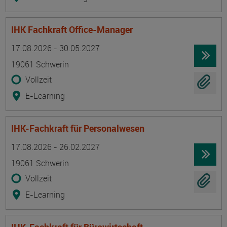
IHK Fachkraft Office-Manager
Termin
Ort
Zeitmuster
Lehr- und Lernform
17.08.2026 - 30.05.2027
19061 Schwerin
Vollzeit
E-Learning
IHK-Fachkraft für Personalwesen
Termin
Ort
Zeitmuster
Lehr- und Lernform
17.08.2026 - 26.02.2027
19061 Schwerin
Vollzeit
E-Learning