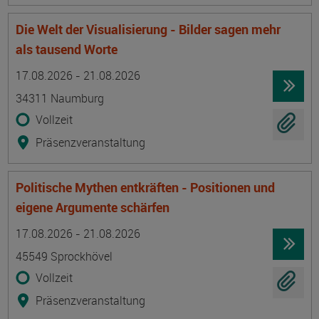
Die Welt der Visualisierung - Bilder sagen mehr
als tausend Worte
Termin
Ort
Zeitmuster
Lehr- und Lernform
17.08.2026 - 21.08.2026
34311 Naumburg
Vollzeit
Präsenzveranstaltung
Politische Mythen entkräften - Positionen und
eigene Argumente schärfen
Termin
Ort
Zeitmuster
Lehr- und Lernform
17.08.2026 - 21.08.2026
45549 Sprockhövel
Vollzeit
Präsenzveranstaltung