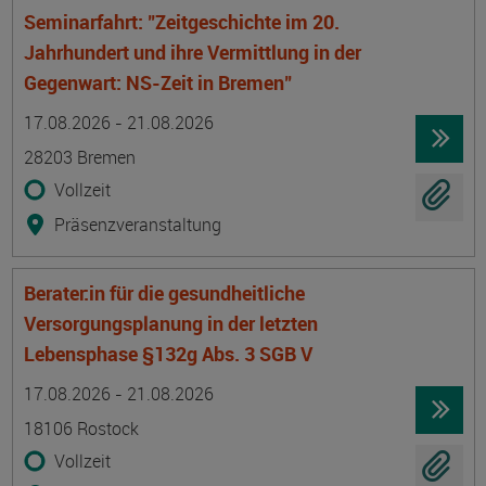
Seminarfahrt: "Zeitgeschichte im 20.
Jahrhundert und ihre Vermittlung in der
Gegenwart: NS-Zeit in Bremen"
Termin
Ort
Zeitmuster
Lehr- und Lernform
17.08.2026 - 21.08.2026
28203 Bremen
Vollzeit
Präsenzveranstaltung
Berater:in für die gesundheitliche
Versorgungsplanung in der letzten
Lebensphase §132g Abs. 3 SGB V
Termin
Ort
Zeitmuster
Lehr- und Lernform
17.08.2026 - 21.08.2026
18106 Rostock
Vollzeit