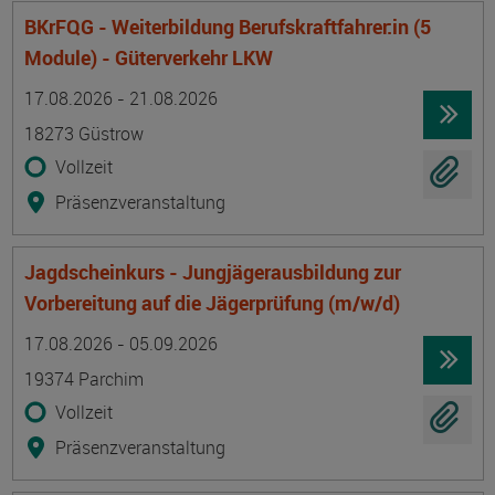
BKrFQG - Weiterbildung Berufskraftfahrer:in (5
Module) - Güterverkehr LKW
Termin
Ort
Zeitmuster
Lehr- und Lernform
17.08.2026 - 21.08.2026
18273 Güstrow
Vollzeit
Präsenzveranstaltung
Jagdscheinkurs - Jungjägerausbildung zur
Vorbereitung auf die Jägerprüfung (m/w/d)
Termin
Ort
Zeitmuster
Lehr- und Lernform
17.08.2026 - 05.09.2026
19374 Parchim
Vollzeit
Präsenzveranstaltung