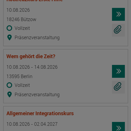
Termin
Ort
Zeitmuster
Lehr- und Lernform
10.08.2026
18246 Bützow
Vollzeit
Präsenzveranstaltung
Wem gehört die Zeit?
Termin
Ort
Zeitmuster
Lehr- und Lernform
10.08.2026 - 14.08.2026
13595 Berlin
Vollzeit
Präsenzveranstaltung
Allgemeiner Integrationskurs
Termin
Ort
Zeitmuster
Lehr- und Lernform
10.08.2026 - 02.04.2027