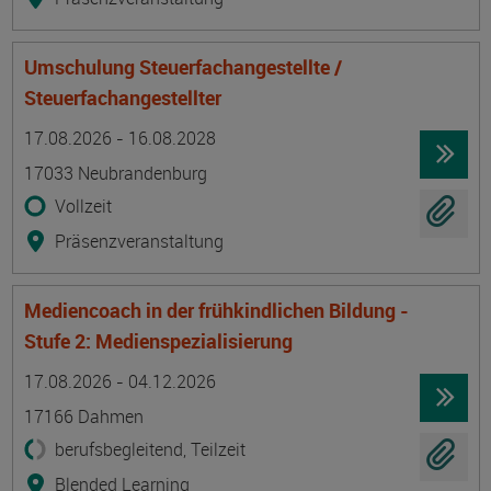
Umschulung Steuerfachangestellte /
Steuerfachangestellter
Termin
Ort
Zeitmuster
Lehr- und Lernform
17.08.2026 - 16.08.2028
17033 Neubrandenburg
Vollzeit
Präsenzveranstaltung
Mediencoach in der frühkindlichen Bildung -
Stufe 2: Medienspezialisierung
Termin
Ort
Zeitmuster
Lehr- und Lernform
17.08.2026 - 04.12.2026
17166 Dahmen
berufsbegleitend, Teilzeit
Blended Learning