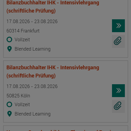
Bilanzbuchhalter IHK - Intensivlehrgang
(schriftliche Prüfung)
Termin
Ort
Zeitmuster
Lehr- und Lernform
17.08.2026 - 23.08.2026
60314 Frankfurt
Vollzeit
Blended Learning
Bilanzbuchhalter IHK - Intensivlehrgang
(schriftliche Prüfung)
Termin
Ort
Zeitmuster
Lehr- und Lernform
17.08.2026 - 23.08.2026
50825 Köln
Vollzeit
Blended Learning