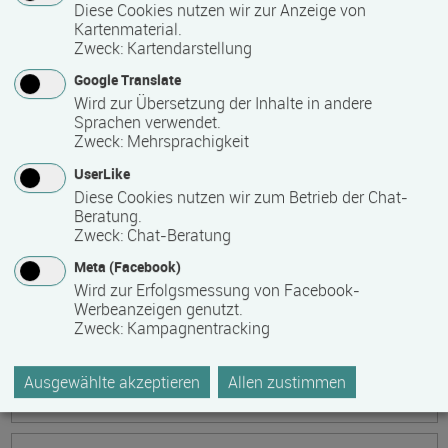
Ökonomische Grundkenntnisse:
Diese Cookies nutzen wir zur Anzeige von
Kartenmaterial.
Zusammenhänge verstehen - betrieblich aktiv
Zweck
:
Kartendarstellung
werden!
Google Translate
Termin
Ort
Zeitmuster
Lehr- und Lernform
Wird zur Übersetzung der Inhalte in andere
17.08.2026 - 21.08.2026
Sprachen verwendet.
13595 Berlin
Zweck
:
Mehrsprachigkeit
Vollzeit
UserLike
Diese Cookies nutzen wir zum Betrieb der Chat-
Präsenzveranstaltung
Beratung.
Zweck
:
Chat-Beratung
Keramik, Yoga und Mee(h)r
Meta (Facebook)
Termin
Ort
Zeitmuster
Lehr- und Lernform
Wird zur Erfolgsmessung von Facebook-
17.08.2026 - 21.08.2026
Werbeanzeigen genutzt.
Zweck
:
Kampagnentracking
17509 Lubmin
Vollzeit
Ausgewählte akzeptieren
Allen zustimmen
Präsenzveranstaltung