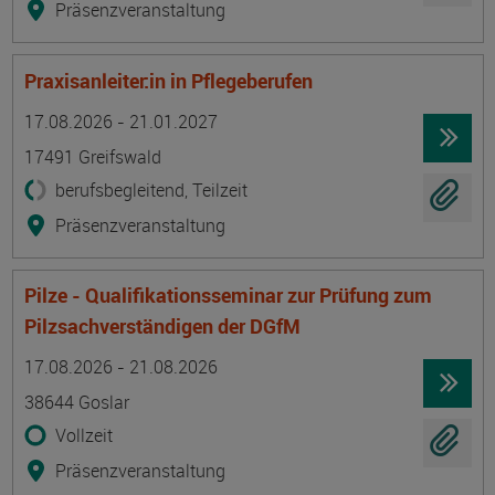
Präsenzveranstaltung
Praxisanleiter:in in Pflegeberufen
Termin
Ort
Zeitmuster
Lehr- und Lernform
17.08.2026 - 21.01.2027
17491 Greifswald
berufsbegleitend, Teilzeit
Präsenzveranstaltung
Pilze - Qualifikationsseminar zur Prüfung zum
Pilzsachverständigen der DGfM
Termin
Ort
Zeitmuster
Lehr- und Lernform
17.08.2026 - 21.08.2026
38644 Goslar
Vollzeit
Präsenzveranstaltung