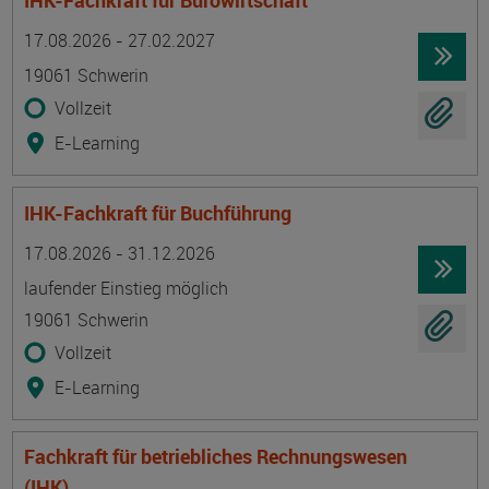
IHK-Fachkraft für Bürowirtschaft
Termin
Ort
Zeitmuster
Lehr- und Lernform
17.08.2026 - 27.02.2027
19061 Schwerin
Vollzeit
E-Learning
IHK-Fachkraft für Buchführung
Termin
Ort
Zeitmuster
Lehr- und Lernform
17.08.2026 - 31.12.2026
laufender Einstieg möglich
19061 Schwerin
Vollzeit
E-Learning
Fachkraft für betriebliches Rechnungswesen
(IHK)