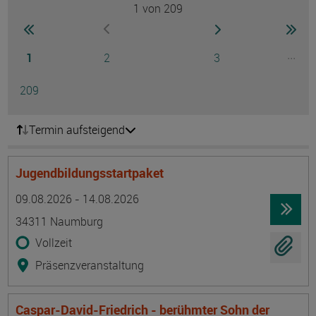
1
von 209
Seite
zur ersten Seite wechseln
zur nächsten Seite
zur 
zur vorherigen Seite wechseln
Seite
Seite
Seite
...
1
2
3
Ausg
Seite
209
Termin aufsteigend
Jugendbildungsstartpaket
Termin
Ort
Zeitmuster
Lehr- und Lernform
09.08.2026 - 14.08.2026
34311 Naumburg
Vollzeit
Präsenzveranstaltung
Caspar-David-Friedrich - berühmter Sohn der