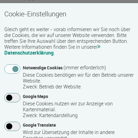
Cookie-Einstellungen
Termin
Gleich geht es weiter - vorab informieren wir Sie noch über
Termine auf Anfrage
die Cookies, die wir auf unserer Website verwenden. Bitte
treffen Sie Ihre Auswahl über den entsprechenden Button.
Weitere Informationen finden Sie in unserer
Bemerkungen zum Termin
Datenschutzerklärung
.
Die Qualifizierung läuft in Vollzeit.
(immer erforderlich)
Notwendige Cookies
Diese Cookies benötigen wir für den Betrieb unserer
Website.
Mindest­teilnehmer­anzahl
Zweck
:
Betrieb der Website
1
Google Maps
Diese Cookies nutzen wir zur Anzeige von
Kartenmaterial.
Maximale Teilnehmerzahl
Zweck
:
Kartendarstellung
24
Google Translate
Wird zur Übersetzung der Inhalte in andere