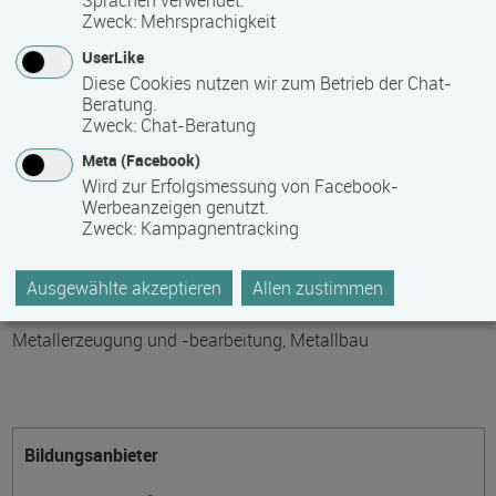
Sprachen verwendet.
Zweck
:
Mehrsprachigkeit
Teilnahmegebühr
UserLike
0,00 €
Diese Cookies nutzen wir zum Betrieb der Chat-
Beratung.
Bitte kontaktieren Sie den Bildungsanbieter direkt, um
Zweck
:
Chat-Beratung
detaillierte Preisinformationen zu erhalten
Meta (Facebook)
Wird zur Erfolgsmessung von Facebook-
Hinweis des Datenbankbetreibers: Bitte erfragen Sie beim
Werbeanzeigen genutzt.
Anbieter eventuell auftretende Nebenkosten!
Zweck
:
Kampagnentracking
Ausgewählte akzeptieren
Allen zustimmen
Themengebiet
Metallerzeugung und -bearbeitung, Metallbau
Bildungsanbieter