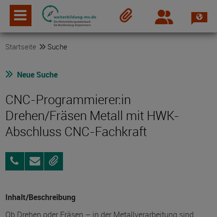
Spra
Login
Merkzettel
Startseite
Suche
Neue Suche
CNC-Programmierer:in
Drehen/Fräsen Metall mit HWK-
Abschluss CNC-Fachkraft
0395
Anfragen
Merken
567310-
0
Inhalt/Beschreibung
Ob Drehen oder Fräsen – in der Metallverarbeitung sind