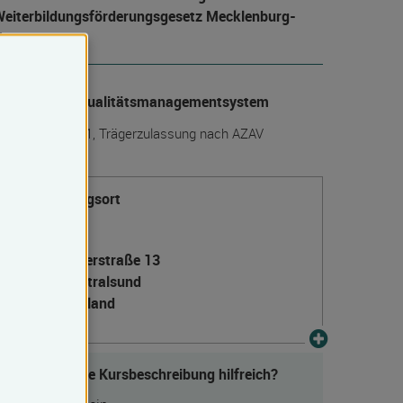
eiter­bildungs­förderungs­gesetz Mecklenburg-
Vorpommern
anerkanntes Qualitätsmanagementsystem
IN EN ISO 9001, Trägerzulassung nach AZAV
Veranstaltungsort
Stralsund
Semlowerstraße 13
18439 Stralsund
Deutschland
Fanden Sie die Kursbeschreibung hilfreich?