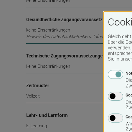
keine Einschränkungen
Cooki
Gesundheitliche Zugangsvoraussetzungen
keine Einschränkungen
Gleich geht
Hinweis des Datenbankbetreibers: Informationen über die
über die Co
verwenden. 
entspreche
Technische Zugangsvoraussetzungen
Sie in unse
keine Einschränkungen
Not
Die
Zeitmuster
Zw
Go
Vollzeit
Die
Zw
Lehr- und Lernform
Goo
Wir
E-Learning
Zw