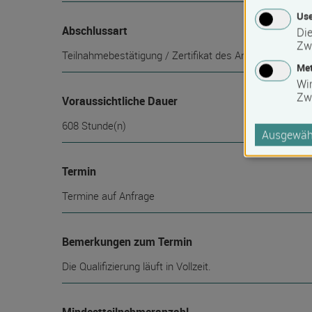
Use
Abschlussart
Die
Zw
Teilnahmebestätigung / Zertifikat des Anbieters
Met
Wi
Zw
Voraussichtliche Dauer
608 Stunde(n)
Ausgewähl
Termin
Termine auf Anfrage
Bemerkungen zum Termin
Die Qualifizierung läuft in Vollzeit.