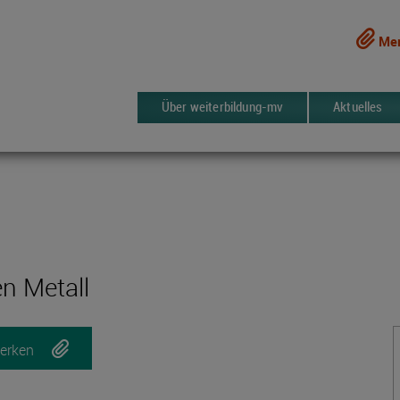
Mer
Über weiterbildung-mv
Aktuelles
n Metall
erken