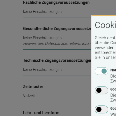
Fachliche Zugangsvoraussetzungen
keine Einschränkungen
Cooki
Gesundheitliche Zugangsvoraussetzungen
Gleich geht
keine Einschränkungen
über die Co
Hinweis des Datenbankbetreibers: Informationen über die
verwenden. 
entspreche
Sie in unse
Technische Zugangsvoraussetzungen
keine Einschränkungen
Not
Die
Zw
Zeitmuster
Go
Die
Vollzeit
Zw
Goo
Lehr- und Lernform
Wir