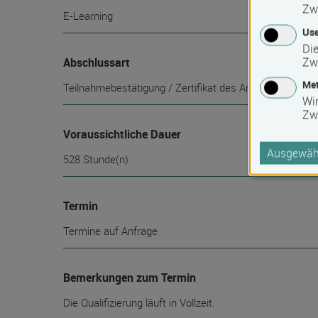
Zw
E-Learning
Use
Die
Zw
Abschlussart
Met
Teilnahmebestätigung / Zertifikat des Anbieters
Wi
Zw
Voraussichtliche Dauer
Ausgewähl
528 Stunde(n)
Termin
Termine auf Anfrage
Bemerkungen zum Termin
Die Qualifizierung läuft in Vollzeit.