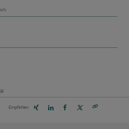
ich.
68
Seite auf Xing teilen
Seite auf LinkedIn teilen
Seite auf Facebook teilen
Seite auf X teilen
Empfehlen
Link kopieren