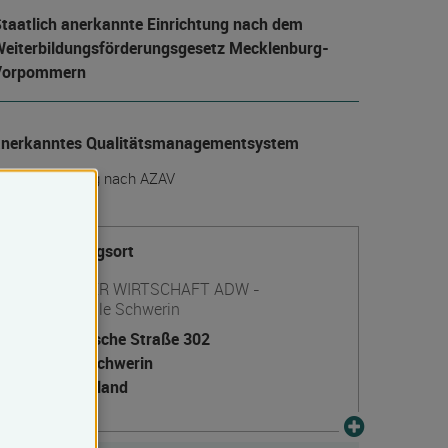
taatlich anerkannte Einrichtung nach dem
eiter­bildungs­förderungs­gesetz Mecklenburg-
Vorpommern
anerkanntes Qualitätsmanagementsystem
rägerzulassung nach AZAV
Veranstaltungsort
AGENTUR DER WIRTSCHAFT ADW -
Geschäftsstelle Schwerin
Wismarsche Straße 302
19055 Schwerin
Deutschland