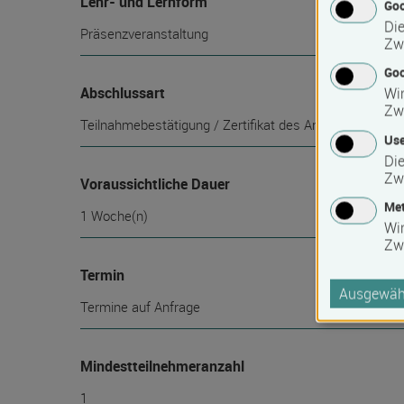
Lehr- und Lernform
Go
Die
Präsenzveranstaltung
Zw
Goo
Abschlussart
Wir
Zw
Teilnahmebestätigung / Zertifikat des Anbieters
Use
Die
Zw
Voraussichtliche Dauer
Met
1 Woche(n)
Wi
Zw
Termin
Ausgewähl
Termine auf Anfrage
Mindest­teilnehmer­anzahl
1