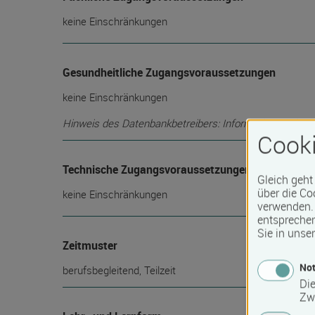
keine Einschränkungen
Gesundheitliche Zugangsvoraussetzungen
keine Einschränkungen
Hinweis des Datenbankbetreibers: Informationen über die
Cooki
Technische Zugangsvoraussetzungen
Gleich geht
über die Co
keine Einschränkungen
verwenden. 
entspreche
Sie in unse
Zeitmuster
Not
berufsbegleitend, Teilzeit
Die
Zw