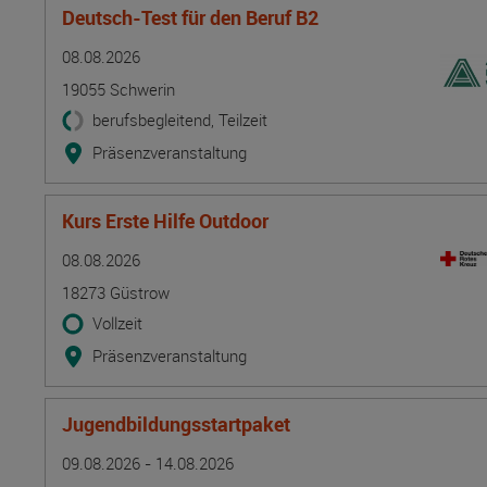
Deutsch-Test für den Beruf B2
Termin
Ort
Zeitmuster
Lehr- und Lernform
08.08.2026
19055 Schwerin
berufsbegleitend, Teilzeit
Präsenzveranstaltung
Kurs Erste Hilfe Outdoor
Termin
Ort
Zeitmuster
Lehr- und Lernform
08.08.2026
18273 Güstrow
Vollzeit
Präsenzveranstaltung
Jugendbildungsstartpaket
Termin
Ort
Zeitmuster
Lehr- und Lernform
09.08.2026 - 14.08.2026