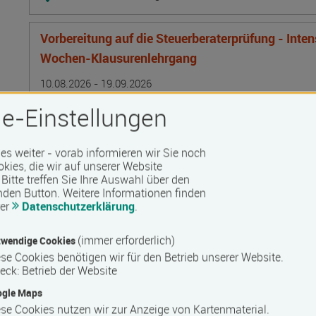
Vorbereitung auf die Steuerberaterprüfung - Inte
Wochen-Klausurenlehrgang
Termin
Ort
Zeitmuster
Lehr- und Lernform
10.08.2026 - 19.09.2026
24106 Kiel
e-Einstellungen
Vollzeit
Präsenzveranstaltung
 es weiter - vorab informieren wir Sie noch
okies, die wir auf unserer Website
Bitte treffen Sie Ihre Auswahl über den
Bilanzbuchhalter IHK - Intensivlehrgang (schriftl
nden Button.
Weitere Informationen finden
rer
Datenschutzerklärung
.
Termin
Ort
Zeitmuster
Lehr- und Lernform
10.08.2026 - 16.08.2026
50825 Köln
(immer erforderlich)
wendige Cookies
Vollzeit
se Cookies benötigen wir für den Betrieb unserer Website.
eck
:
Betrieb der Website
Blended Learning
ogle Maps
se Cookies nutzen wir zur Anzeige von Kartenmaterial.