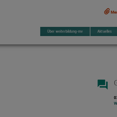
Mer
Über weiterbildung-mv
Aktuelles
forum
0
W