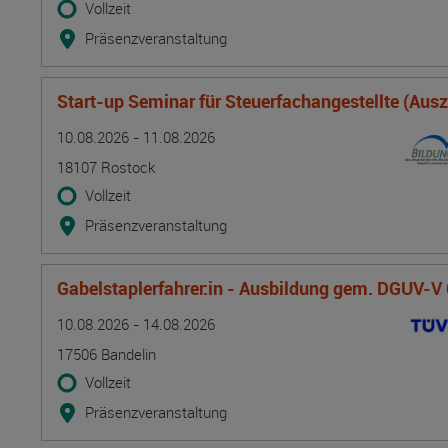
Vollzeit
Präsenzveranstaltung
Start-up Seminar für Steuerfachangestellte (Aus
Termin
Ort
Zeitmuster
Lehr- und Lernform
10.08.2026 - 11.08.2026
18107 Rostock
Vollzeit
Präsenzveranstaltung
Gabelstaplerfahrer:in - Ausbildung gem. DGUV-V
Termin
Ort
Zeitmuster
Lehr- und Lernform
10.08.2026 - 14.08.2026
17506 Bandelin
Vollzeit
Präsenzveranstaltung