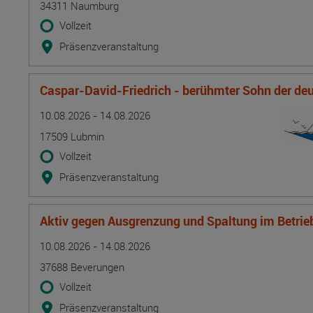
34311 Naumburg
Vollzeit
Präsenzveranstaltung
Caspar-David-Friedrich - berühmter Sohn der d
Termin
Ort
Zeitmuster
Lehr- und Lernform
10.08.2026 - 14.08.2026
17509 Lubmin
Vollzeit
Präsenzveranstaltung
Aktiv gegen Ausgrenzung und Spaltung im Betrie
Termin
Ort
Zeitmuster
Lehr- und Lernform
10.08.2026 - 14.08.2026
37688 Beverungen
Vollzeit
Präsenzveranstaltung