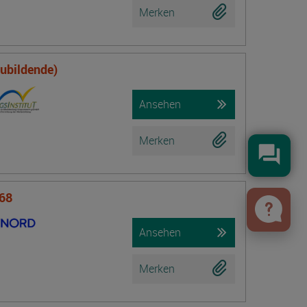
Merken
zubildende)
Ansehen
Merken
Konta
 68
Ansehen
Merken