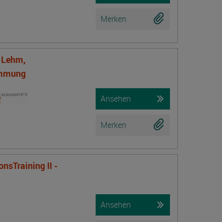
Merken
f Lehm,
ämmung
Ansehen
Merken
nsTraining II -
Ansehen