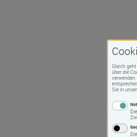
Cooki
Gleich geht
über die Co
verwenden. 
entspreche
Sie in unse
Not
Die
Zw
Go
Die