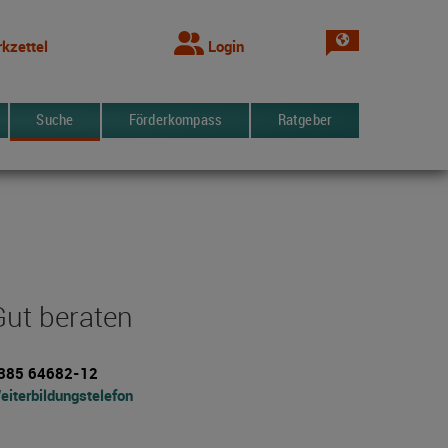
Sprache wechsel
kzettel
Login
Suche
Förderkompass
Ratgeber
Gut beraten
385 64682-12
eiterbildungstelefon