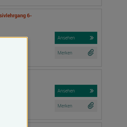
nsivlehrgang 6-
Ansehen
Merken
iche Prüfung)
Ansehen
Merken