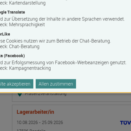
Bilanzbuchhalter IHK - Intensivlehrgang (schriftl
eck
:
Kartendarstellung
Termin
Ort
Zeitmuster
Lehr- und Lernform
gle Translate
10.08.2026 - 16.08.2026
d zur Übersetzung der Inhalte in andere Sprachen verwendet.
20537 Hamburg
eck
:
Mehrsprachigkeit
Vollzeit
rLike
Blended Learning
se Cookies nutzen wir zum Betrieb der Chat-Beratung.
eck
:
Chat-Beratung
a (Facebook)
Grundlagen der Tarifpolitik - direkte Kommunika
rd zur Erfolgsmessung von Facebook-Werbeanzeigen genutzt.
Termin
Ort
Zeitmuster
Lehr- und Lernform
10.08.2026 - 14.08.2026
eck
:
Kampagnentracking
13595 Berlin
te akzeptieren
Allen zustimmen
Vollzeit
Präsenzveranstaltung
Lagerarbeiter/in
Termin
Ort
Zeitmuster
Lehr- und Lernform
10.08.2026 - 25.09.2026