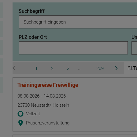
Suchbegriff
PLZ oder Ort
Um
T
Seite
Seite
Seite
Seite
1
2
3
209
...
zur vorherigen Seite wechseln
zur nächsten 
Ausgeblendete Seiten 4 b
Trainingsreise Freiwillige
Termin
Ort
Zeitmuster
Lehr- und Lernform
08.08.2026 - 14.08.2026
23730 Neustadt/ Holstein
Vollzeit
Präsenzveranstaltung