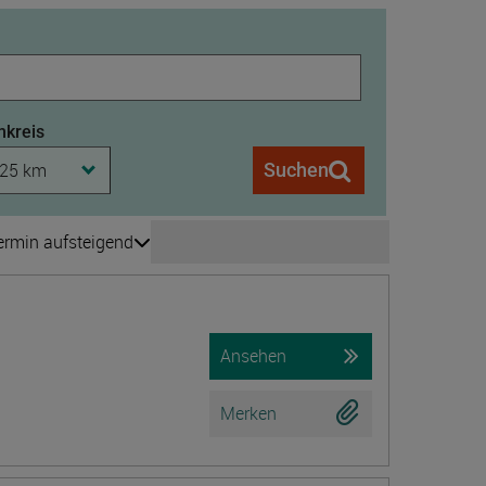
kreis
25 km
Suchen
ermin aufsteigend
Seite wechseln
is 208
Ansehen
Merken