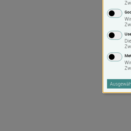
Zw
Goo
Wir
Zw
Use
Die
Zw
Met
Wi
Zw
Ausgewähl