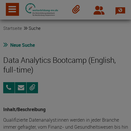
Spra
Login
Merkzettel
Startseite
Suche
Neue Suche
Data Analytics Bootcamp (English,
full-time)
030
Anfragen
Merken
555789760
Inhalt/Beschreibung
Qualifizierte Datenanalyst:innen werden in jeder Branche
immer gefragter, vom Finanz- und Gesundheitswesen bis hin