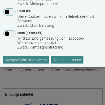
Teilnahmegebühr
Zweck
:
Mehrsprachigkeit
UserLike
0,00 €
Diese Cookies nutzen wir zum Betrieb der Chat-
Beratung.
Bitte kontaktieren Sie den Bildungsanbieter direkt, um
Zweck
:
Chat-Beratung
detaillierte Preisinformationen zu erhalten
Meta (Facebook)
Wird zur Erfolgsmessung von Facebook-
Hinweis des Datenbankbetreibers: Bitte erfragen Sie beim
Werbeanzeigen genutzt.
Anbieter eventuell auftretende Nebenkosten!
Zweck
:
Kampagnentracking
Ausgewählte akzeptieren
Allen zustimmen
Themengebiet
Informatik-, Informations- und Kommunikationstechnologie
Bildungsanbieter