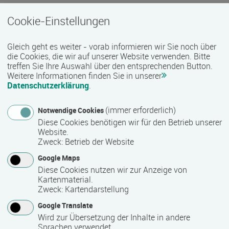
Termin
Cookie-Einstellungen
Termine auf Anfrage
Gleich geht es weiter - vorab informieren wir Sie noch über
die Cookies, die wir auf unserer Website verwenden. Bitte
treffen Sie Ihre Auswahl über den entsprechenden Button.
Bemerkungen zum Termin
Weitere Informationen finden Sie in unserer
Die Qualifizierung läuft in Vollzeit montags bis freitags von 9
Datenschutzerklärung
.
bis 18 Uhr.
(immer erforderlich)
Notwendige Cookies
Diese Cookies benötigen wir für den Betrieb unserer
Mindest­teilnehmer­anzahl
Website.
Zweck
:
Betrieb der Website
10
Google Maps
Diese Cookies nutzen wir zur Anzeige von
Kartenmaterial.
Maximale Teilnehmerzahl
Zweck
:
Kartendarstellung
20
Google Translate
Wird zur Übersetzung der Inhalte in andere
Sprachen verwendet.