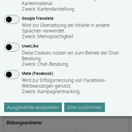
Kartenmaterial.
Zweck
:
Kartendarstellung
Fördermöglichkeiten
Google Translate
Wird zur Übersetzung der Inhalte in andere
auf Anfrage
Sprachen verwendet.
Zweck
:
Mehrsprachigkeit
UserLike
Weitere Informationen im Internet
Diese Cookies nutzen wir zum Betrieb der Chat-
Beratung.
auf der Internetseite des Bildungsanbieters
Zweck
:
Chat-Beratung
Meta (Facebook)
Wird zur Erfolgsmessung von Facebook-
Themengebiet
Werbeanzeigen genutzt.
Zweck
:
Kampagnentracking
Handel, Vertrieb, Verkauf
Ausgewählte akzeptieren
Allen zustimmen
Bildungsanbieter