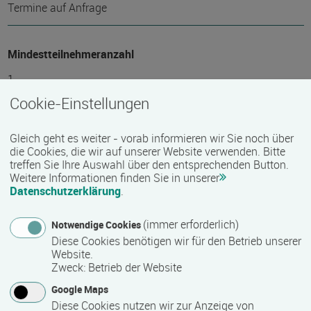
Termine auf Anfrage
Mindest­teilnehmer­anzahl
1
Cookie-Einstellungen
Maximale Teilnehmerzahl
Gleich geht es weiter - vorab informieren wir Sie noch über
12
die Cookies, die wir auf unserer Website verwenden. Bitte
treffen Sie Ihre Auswahl über den entsprechenden Button.
Weitere Informationen finden Sie in unserer
Datenschutzerklärung
.
Teilnahmegebühr
0,00 €
(immer erforderlich)
Notwendige Cookies
Diese Cookies benötigen wir für den Betrieb unserer
Website.
Preis auf Anfrage
Zweck
:
Betrieb der Website
Hinweis des Datenbankbetreibers: Bitte erfragen Sie beim
Google Maps
Anbieter eventuell auftretende Nebenkosten!
Diese Cookies nutzen wir zur Anzeige von