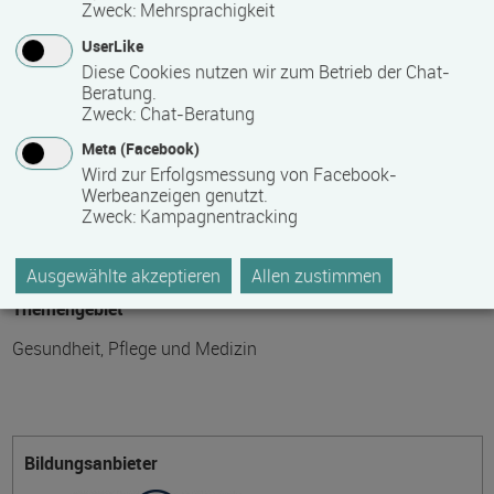
Zweck
:
Mehrsprachigkeit
UserLike
Fördermöglichkeiten
Diese Cookies nutzen wir zum Betrieb der Chat-
Beratung.
auf Anfrage
Zweck
:
Chat-Beratung
Meta (Facebook)
Wird zur Erfolgsmessung von Facebook-
Weitere Informationen im Internet
Werbeanzeigen genutzt.
Zweck
:
Kampagnentracking
auf der Internetseite des Bildungsanbieters
Ausgewählte akzeptieren
Allen zustimmen
Themengebiet
Gesundheit, Pflege und Medizin
Bildungsanbieter