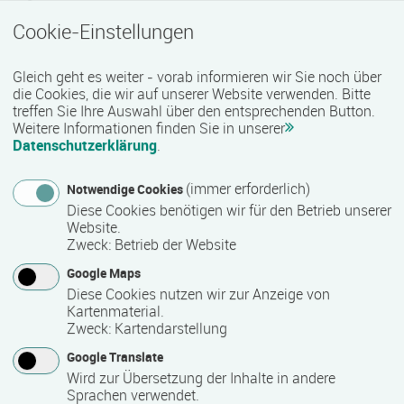
Cookie-Einstellungen
Mindest­teilnehmer­anzahl
Gleich geht es weiter - vorab informieren wir Sie noch über
1
die Cookies, die wir auf unserer Website verwenden. Bitte
treffen Sie Ihre Auswahl über den entsprechenden Button.
Weitere Informationen finden Sie in unserer
Maximale Teilnehmerzahl
Datenschutzerklärung
.
12
(immer erforderlich)
Notwendige Cookies
Diese Cookies benötigen wir für den Betrieb unserer
Website.
Teilnahmegebühr
Zweck
:
Betrieb der Website
125,00 €
Google Maps
Diese Cookies nutzen wir zur Anzeige von
Kartenmaterial.
inkl. Pausenverpflegung, Teilnahmezertifikat,
Zweck
:
Kartendarstellung
Seminarunterlagen
Google Translate
Wird zur Übersetzung der Inhalte in andere
Hinweis des Datenbankbetreibers: Bitte erfragen Sie beim
Sprachen verwendet.
Anbieter eventuell auftretende Nebenkosten!