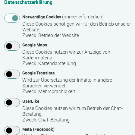
Termin
Datenschutzerklärung
.
Termine auf Anfrage
(immer erforderlich)
Notwendige Cookies
Diese Cookies benötigen wir für den Betrieb unserer
Website.
Mindest­teilnehmer­anzahl
Zweck
:
Betrieb der Website
1
Google Maps
Diese Cookies nutzen wir zur Anzeige von
Kartenmaterial.
Maximale Teilnehmerzahl
Zweck
:
Kartendarstellung
Google Translate
6
Wird zur Übersetzung der Inhalte in andere
Sprachen verwendet.
Zweck
:
Mehrsprachigkeit
Teilnahmegebühr
UserLike
0,00 €
Diese Cookies nutzen wir zum Betrieb der Chat-
Beratung.
Zweck
:
Chat-Beratung
auf Anfrage
Meta (Facebook)
Hinweis des Datenbankbetreibers: Bitte erfragen Sie beim