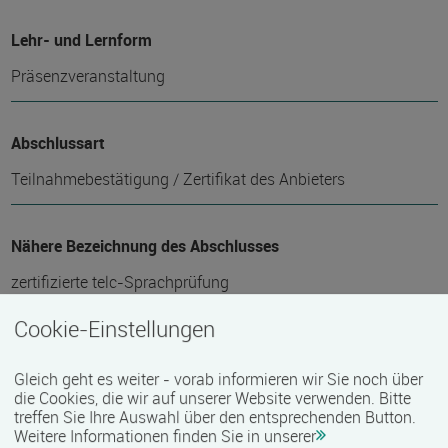
Lehr- und Lernform
Präsenzveranstaltung
Abschlussart
Teilnahmebestätigung / Zertifikat des Anbieters
Nähere Bezeichnung des Abschlusses
zertifizierte telc-Sprachprüfung
Cookie-Einstellungen
Voraussichtliche Dauer
Gleich geht es weiter - vorab informieren wir Sie noch über
320 Stunde(n)
die Cookies, die wir auf unserer Website verwenden. Bitte
treffen Sie Ihre Auswahl über den entsprechenden Button.
Weitere Informationen finden Sie in unserer