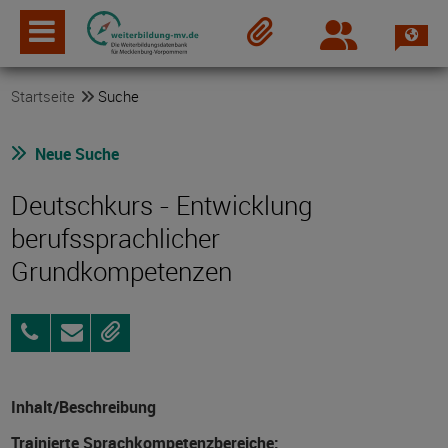
Spra
Login
Merkzettel
Startseite
Suche
Neue Suche
Deutschkurs - Entwicklung
berufssprachlicher
Grundkompetenzen
0385
Anfragen
Merken
47733-
182
Inhalt/Beschreibung
Trainierte Sprachkompetenzbereiche: