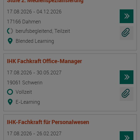
Stufe 2: Medienspezialisierung
Termin
Ort
Zeitmuster
Lehr- und Lernform
17.08.2026 - 04.12.2026
17166 Dahmen
berufsbegleitend, Teilzeit
Blended Learning
IHK Fachkraft Office-Manager
Termin
Ort
Zeitmuster
Lehr- und Lernform
17.08.2026 - 30.05.2027
19061 Schwerin
Vollzeit
E-Learning
IHK-Fachkraft für Personalwesen
Termin
Ort
Zeitmuster
Lehr- und Lernform
17.08.2026 - 26.02.2027