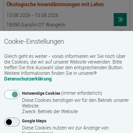
Ökologische Innendämmungen mit Lehm
Termin
Ort
Zeitmuster
Lehr- und Lernform
13.08.2026 - 15.08.2026
19395 Ganzlin OT Wangelin
Vollzeit
Cookie-Einstellungen
Präsenzveranstaltung
Gleich geht es weiter - vorab informieren wir Sie noch über
LID-Prüfung (Leben in Deutschland)
die Cookies, die wir auf unserer Website verwenden. Bitte
treffen Sie Ihre Auswahl über den entsprechenden Button.
Termin
Ort
Zeitmuster
Lehr- und Lernform
14.08.2026
Weitere Informationen finden Sie in unserer
Datenschutzerklärung
.
19055 Schwerin
berufsbegleitend, Teilzeit
(immer erforderlich)
Notwendige Cookies
Diese Cookies benötigen wir für den Betrieb unserer
Präsenzveranstaltung
Website.
Zweck
:
Betrieb der Website
Schwedisch für Anfänger:innen -
Google Maps
wochenendintensiv - A1.1 mit Synne
Diese Cookies nutzen wir zur Anzeige von