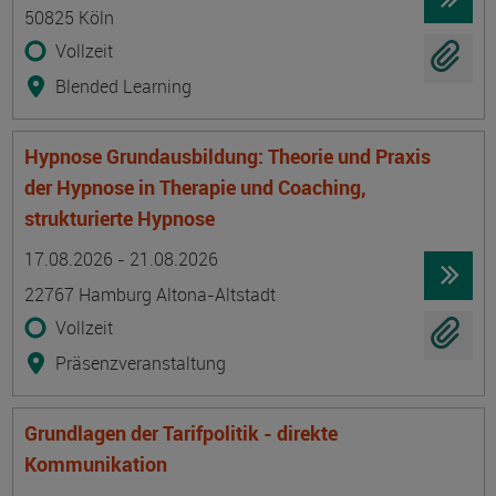
50825 Köln
Vollzeit
Blended Learning
Hypnose Grundausbildung: Theorie und Praxis
der Hypnose in Therapie und Coaching,
strukturierte Hypnose
Termin
Ort
Zeitmuster
Lehr- und Lernform
17.08.2026 - 21.08.2026
22767 Hamburg Altona-Altstadt
Vollzeit
Präsenzveranstaltung
Grundlagen der Tarifpolitik - direkte
Kommunikation
Termin
Ort
Zeitmuster
Lehr- und Lernform