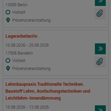
13595 Berlin
Vollzeit
Präsenzveranstaltung
Lagerarbeiter/in
Termin
Ort
Zeitmuster
Lehr- und Lernform
10.08.2026 - 25.09.2026
17506 Bandelin
Vollzeit
Präsenzveranstaltung
Lehmbaupraxis Traditionelle Techniken.
Baustoff Lehm, Ausfachungstechniken und
Leichtlehm-Innendämmung
Termin
Ort
Zeitmuster
Lehr- und Lernform
10.08.2026 - 12.08.2026