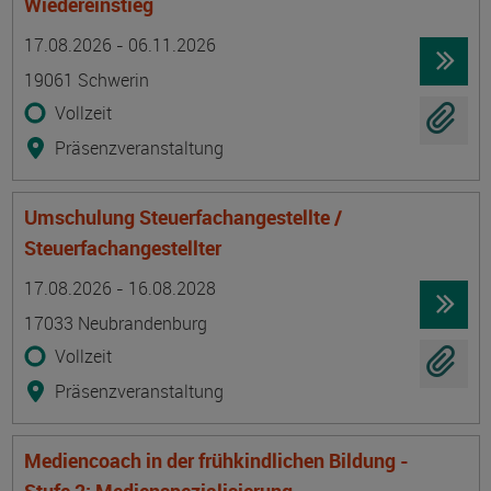
Wiedereinstieg
Termin
Ort
Zeitmuster
Lehr- und Lernform
17.08.2026 - 06.11.2026
19061 Schwerin
Vollzeit
Präsenzveranstaltung
Umschulung Steuerfachangestellte /
Steuerfachangestellter
Termin
Ort
Zeitmuster
Lehr- und Lernform
17.08.2026 - 16.08.2028
17033 Neubrandenburg
Vollzeit
Präsenzveranstaltung
Mediencoach in der frühkindlichen Bildung -