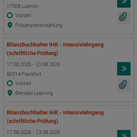
17509 Lubmin
Vollzeit
Präsenzveranstaltung
Bilanzbuchhalter IHK - Intensivlehrgang
(schriftliche Prüfung)
Termin
Ort
Zeitmuster
Lehr- und Lernform
17.08.2026 - 23.08.2026
60314 Frankfurt
Vollzeit
Blended Learning
Bilanzbuchhalter IHK - Intensivlehrgang
(schriftliche Prüfung)
Termin
Ort
Zeitmuster
Lehr- und Lernform
17.08.2026 - 23.08.2026