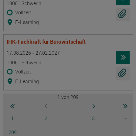
19061 Schwerin
Vollzeit
E-Learning
IHK-Fachkraft für Bürowirtschaft
Termin
Ort
Zeitmuster
Lehr- und Lernform
17.08.2026 - 27.02.2027
19061 Schwerin
Vollzeit
E-Learning
1
von 209
Seite
zur ersten Seite wechseln
zur nächsten Seite
zur 
zur vorherigen Seite wechseln
Seite
Seite
Seite
...
1
2
3
Ausg
Seite
209