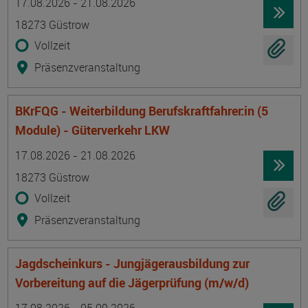
17.08.2026 - 21.08.2026
18273 Güstrow
Vollzeit
Präsenzveranstaltung
BKrFQG - Weiterbildung Berufskraftfahrer:in (5
Module) - Güterverkehr LKW
Termin
Ort
Zeitmuster
Lehr- und Lernform
17.08.2026 - 21.08.2026
18273 Güstrow
Vollzeit
Präsenzveranstaltung
Jagdscheinkurs - Jungjägerausbildung zur
Vorbereitung auf die Jägerprüfung (m/w/d)
Termin
Ort
Zeitmuster
Lehr- und Lernform