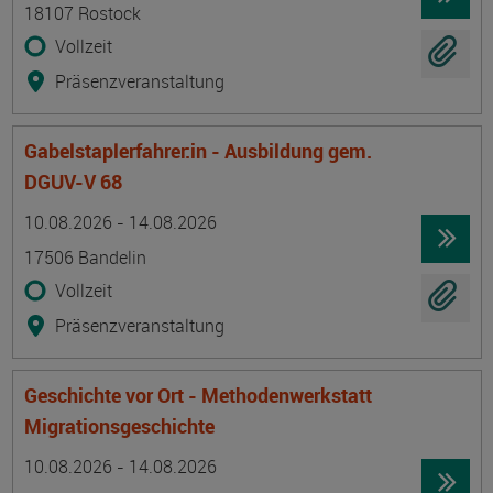
18107 Rostock
Vollzeit
Präsenzveranstaltung
Gabelstaplerfahrer:in - Ausbildung gem.
DGUV-V 68
Termin
Ort
Zeitmuster
Lehr- und Lernform
10.08.2026 - 14.08.2026
17506 Bandelin
Vollzeit
Präsenzveranstaltung
Geschichte vor Ort - Methodenwerkstatt
Migrationsgeschichte
Termin
Ort
Zeitmuster
Lehr- und Lernform
10.08.2026 - 14.08.2026