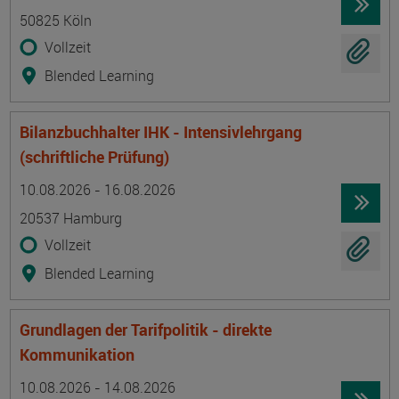
50825 Köln
Vollzeit
Blended Learning
Bilanzbuchhalter IHK - Intensivlehrgang
(schriftliche Prüfung)
Termin
Ort
Zeitmuster
Lehr- und Lernform
10.08.2026 - 16.08.2026
20537 Hamburg
Vollzeit
Blended Learning
Grundlagen der Tarifpolitik - direkte
Kommunikation
Termin
Ort
Zeitmuster
Lehr- und Lernform
10.08.2026 - 14.08.2026