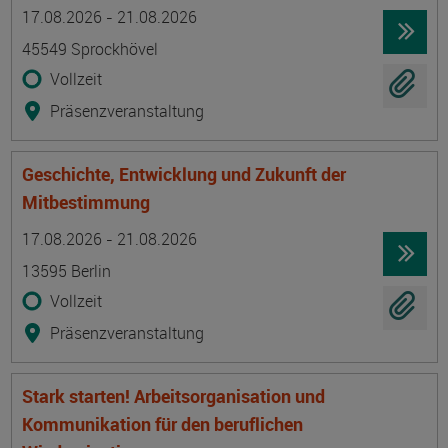
Termin
Ort
Zeitmuster
Lehr- und Lernform
17.08.2026 - 21.08.2026
45549 Sprockhövel
Vollzeit
Präsenzveranstaltung
Geschichte, Entwicklung und Zukunft der
Mitbestimmung
Termin
Ort
Zeitmuster
Lehr- und Lernform
17.08.2026 - 21.08.2026
13595 Berlin
Vollzeit
Präsenzveranstaltung
Stark starten! Arbeitsorganisation und
Kommunikation für den beruflichen