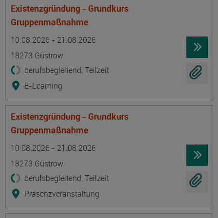
Existenzgründung - Grundkurs
Gruppenmaßnahme
Termin
Ort
Zeitmuster
Lehr- und Lernform
10.08.2026 - 21.08.2026
18273 Güstrow
berufsbegleitend, Teilzeit
E-Learning
Existenzgründung - Grundkurs
Gruppenmaßnahme
Termin
Ort
Zeitmuster
Lehr- und Lernform
10.08.2026 - 21.08.2026
18273 Güstrow
berufsbegleitend, Teilzeit
Präsenzveranstaltung