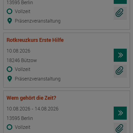
13595 Berlin
Vollzeit
Präsenzveranstaltung
Rotkreuzkurs Erste Hilfe
Termin
Ort
Zeitmuster
Lehr- und Lernform
10.08.2026
18246 Bützow
Vollzeit
Präsenzveranstaltung
Wem gehört die Zeit?
Termin
Ort
Zeitmuster
Lehr- und Lernform
10.08.2026 - 14.08.2026
13595 Berlin
Vollzeit