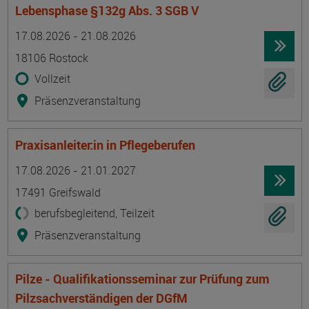
Lebensphase §132g Abs. 3 SGB V
Termin
Ort
Zeitmuster
Lehr- und Lernform
17.08.2026 - 21.08.2026
18106 Rostock
Vollzeit
Präsenzveranstaltung
Praxisanleiter:in in Pflegeberufen
Termin
Ort
Zeitmuster
Lehr- und Lernform
17.08.2026 - 21.01.2027
17491 Greifswald
berufsbegleitend, Teilzeit
Präsenzveranstaltung
Pilze - Qualifikationsseminar zur Prüfung zum
Pilzsachverständigen der DGfM