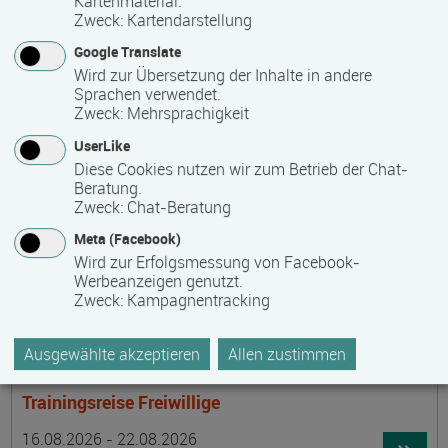
Kartenmaterial.
Termin
Ort
Zeitmuster
Lehr- und Lernform
15.08.2026 - 30.08.2026
Zweck
:
Kartendarstellung
laufender Einstieg möglich
Google Translate
Wird zur Übersetzung der Inhalte in andere
17489 Greifswald
Sprachen verwendet.
berufsbegleitend, Teilzeit
Zweck
:
Mehrsprachigkeit
E-Learning
UserLike
Diese Cookies nutzen wir zum Betrieb der Chat-
Beratung.
Achtsamer Spaziergang zum Hof Medewege
Zweck
:
Chat-Beratung
Termin
Ort
Zeitmuster
Lehr- und Lernform
Meta (Facebook)
16.08.2026
Wird zur Erfolgsmessung von Facebook-
19055 Schwerin
Werbeanzeigen genutzt.
Zweck
:
Kampagnentracking
Vollzeit
Präsenzveranstaltung
Ausgewählte akzeptieren
Allen zustimmen
Trainingsreise Freiwillige
Termin
Ort
Zeitmuster
Lehr- und Lernform
16.08.2026 - 22.08.2026