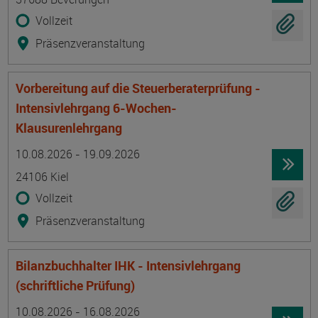
Vollzeit
Präsenzveranstaltung
Vorbereitung auf die Steuerberaterprüfung -
Intensivlehrgang 6-Wochen-
Klausurenlehrgang
Termin
Ort
Zeitmuster
Lehr- und Lernform
10.08.2026 - 19.09.2026
24106 Kiel
Vollzeit
Präsenzveranstaltung
Bilanzbuchhalter IHK - Intensivlehrgang
(schriftliche Prüfung)
Termin
Ort
Zeitmuster
Lehr- und Lernform
10.08.2026 - 16.08.2026