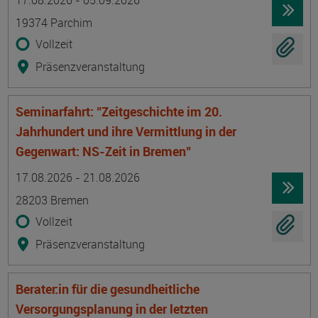
17.08.2026 - 05.09.2026
19374 Parchim
Vollzeit
Präsenzveranstaltung
Seminarfahrt: "Zeitgeschichte im 20.
Jahrhundert und ihre Vermittlung in der
Gegenwart: NS-Zeit in Bremen"
Termin
Ort
Zeitmuster
Lehr- und Lernform
17.08.2026 - 21.08.2026
28203 Bremen
Vollzeit
Präsenzveranstaltung
Berater:in für die gesundheitliche
Versorgungsplanung in der letzten