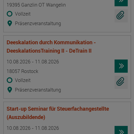
19395 Ganzlin OT Wangelin
Vollzeit
Präsenzveranstaltung
Deeskalation durch Kommunikation -
DeeskalationsTraining II - DeTrain II
Termin
Ort
Zeitmuster
Lehr- und Lernform
10.08.2026 - 11.08.2026
18057 Rostock
Vollzeit
Präsenzveranstaltung
Start-up Seminar für Steuerfachangestellte
(Auszubildende)
Termin
Ort
Zeitmuster
Lehr- und Lernform
10.08.2026 - 11.08.2026