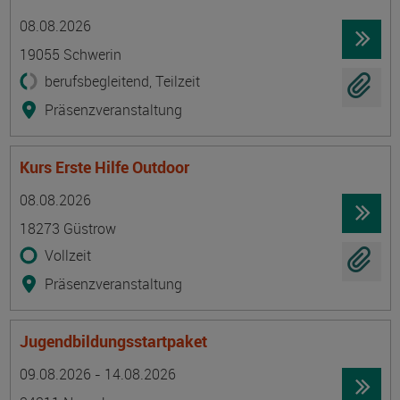
Termin
Ort
Zeitmuster
Lehr- und Lernform
08.08.2026
19055 Schwerin
berufsbegleitend, Teilzeit
Präsenzveranstaltung
Kurs Erste Hilfe Outdoor
Termin
Ort
Zeitmuster
Lehr- und Lernform
08.08.2026
18273 Güstrow
Vollzeit
Präsenzveranstaltung
Jugendbildungsstartpaket
Termin
Ort
Zeitmuster
Lehr- und Lernform
09.08.2026 - 14.08.2026