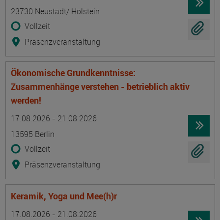
23730 Neustadt/ Holstein
Vollzeit
Präsenzveranstaltung
Ökonomische Grundkenntnisse:
Zusammenhänge verstehen - betrieblich aktiv
werden!
Termin
Ort
Zeitmuster
Lehr- und Lernform
17.08.2026 - 21.08.2026
13595 Berlin
Vollzeit
Präsenzveranstaltung
Keramik, Yoga und Mee(h)r
Termin
Ort
Zeitmuster
Lehr- und Lernform
17.08.2026 - 21.08.2026