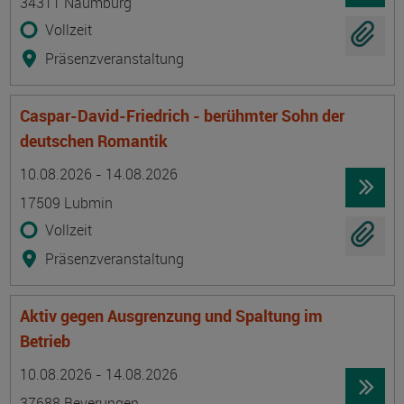
34311 Naumburg
Vollzeit
Präsenzveranstaltung
Caspar-David-Friedrich - berühmter Sohn der
deutschen Romantik
Termin
Ort
Zeitmuster
Lehr- und Lernform
10.08.2026 - 14.08.2026
17509 Lubmin
Vollzeit
Präsenzveranstaltung
Aktiv gegen Ausgrenzung und Spaltung im
Betrieb
Termin
Ort
Zeitmuster
Lehr- und Lernform
10.08.2026 - 14.08.2026
37688 Beverungen