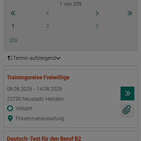
1
von 209
Seite
zur ersten Seite wechseln
zur nächsten Seite
zur 
zur vorherigen Seite wechseln
Seite
Seite
Seite
...
1
2
3
Ausg
Seite
209
Termin aufsteigend
Trainingsreise Freiwillige
Termin
Ort
Zeitmuster
Lehr- und Lernform
08.08.2026 - 14.08.2026
23730 Neustadt/ Holstein
Vollzeit
Präsenzveranstaltung
Deutsch-Test für den Beruf B2