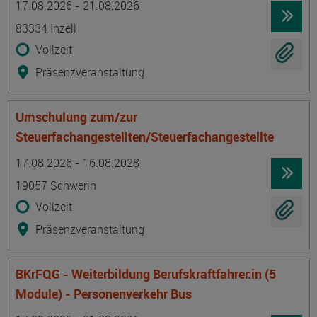
17.08.2026 - 21.08.2026
83334 Inzell
Vollzeit
Präsenzveranstaltung
Umschulung zum/zur
Steuerfachangestellten/Steuerfachangestellte
Termin
Ort
Zeitmuster
Lehr- und Lernform
17.08.2026 - 16.08.2028
19057 Schwerin
Vollzeit
Präsenzveranstaltung
BKrFQG - Weiterbildung Berufskraftfahrer:in (5
Module) - Personenverkehr Bus
Termin
Ort
Zeitmuster
Lehr- und Lernform