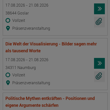
Termin
Ort
Zeitmuster
Lehr- und Lernform
17.08.2026 - 21.08.2026
38644 Goslar
Vollzeit
Präsenzveranstaltung
Die Welt der Visualisierung - Bilder sagen mehr
als tausend Worte
Termin
Ort
Zeitmuster
Lehr- und Lernform
17.08.2026 - 21.08.2026
34311 Naumburg
Vollzeit
Präsenzveranstaltung
Politische Mythen entkräften - Positionen und
eigene Argumente schärfen