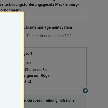
eiter­bildungs­förderungs­gesetz Mecklenburg-
Vorpommern
anerkanntes Qualitätsmanagementsystem
IN EN ISO 9001, Trägerzulassung nach AZAV
Veranstaltungsort
Bergen auf Rügen
Gingster Chaussee 5a
18528 Bergen auf Rügen
Deutschland
Fanden Sie die Kursbeschreibung hilfreich?