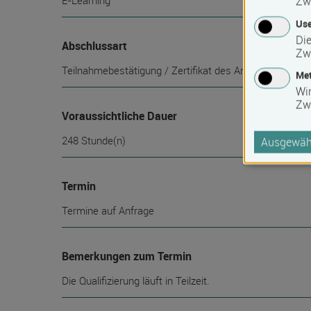
E-Learning
Zw
Use
Die
Abschlussart
Zw
Teilnahmebestätigung / Zertifikat des Anbieters
Met
Wi
Zw
Voraussichtliche Dauer
248 Stunde(n)
Ausgewähl
Termin
Termine auf Anfrage
Bemerkungen zum Termin
Die Qualifizierung läuft in Teilzeit.