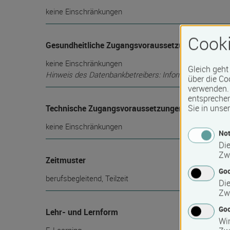
keine Einschränkungen
Cooki
Gesundheitliche Zugangsvoraussetzungen
keine Einschränkungen
Gleich geht
Hinweis des Datenbankbetreibers: Informationen über die
über die Co
verwenden. 
entspreche
Sie in unse
Technische Zugangsvoraussetzungen
keine Einschränkungen
Not
Die
Zw
Zeitmuster
Go
berufsbegleitend, Teilzeit
Die
Zw
Goo
Lehr- und Lernform
Wir