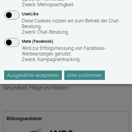
Teilnahmegebühr
Zweck
:
Mehrsprachigkeit
UserLike
0,00 €
Diese Cookies nutzen wir zum Betrieb der Chat-
Beratung.
Bitte kontaktieren Sie den Bildungsanbieter direkt, um
Zweck
:
Chat-Beratung
detaillierte Preisinformationen zu erhalten
Meta (Facebook)
Wird zur Erfolgsmessung von Facebook-
Hinweis des Datenbankbetreibers: Bitte erfragen Sie beim
Werbeanzeigen genutzt.
Anbieter eventuell auftretende Nebenkosten!
Zweck
:
Kampagnentracking
Ausgewählte akzeptieren
Allen zustimmen
Themengebiet
Gesundheit, Pflege und Medizin
Bildungsanbieter