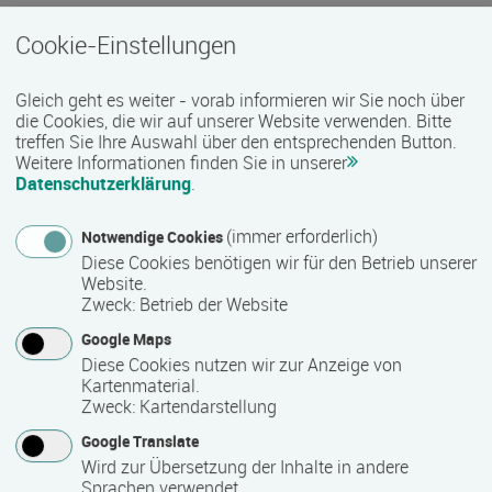
Cookie-Einstellungen
Termin
Termine auf Anfrage
Gleich geht es weiter - vorab informieren wir Sie noch über
die Cookies, die wir auf unserer Website verwenden. Bitte
treffen Sie Ihre Auswahl über den entsprechenden Button.
Weitere Informationen finden Sie in unserer
Bemerkungen zum Termin
Datenschutzerklärung
.
Die Qualifizierung läuft in Teilzeit.
(immer erforderlich)
Notwendige Cookies
Diese Cookies benötigen wir für den Betrieb unserer
Mindest­teilnehmer­anzahl
Website.
Zweck
:
Betrieb der Website
1
Google Maps
Diese Cookies nutzen wir zur Anzeige von
Kartenmaterial.
Maximale Teilnehmerzahl
Zweck
:
Kartendarstellung
24
Google Translate
Wird zur Übersetzung der Inhalte in andere
Sprachen verwendet.