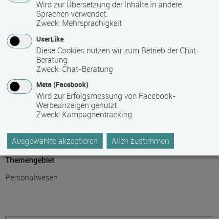
Wird zur Übersetzung der Inhalte in andere
24
Sprachen verwendet.
Zweck
:
Mehrsprachigkeit
Teilnahmegebühr
UserLike
Diese Cookies nutzen wir zum Betrieb der Chat-
0,00 €
Beratung.
Zweck
:
Chat-Beratung
Bitte kontaktieren Sie den Bildungsanbieter direkt, um
Meta (Facebook)
detaillierte Preisinformationen zu erhalten
Wird zur Erfolgsmessung von Facebook-
Werbeanzeigen genutzt.
Zweck
:
Kampagnentracking
Hinweis des Datenbankbetreibers: Bitte erfragen Sie beim
Anbieter eventuell auftretende Nebenkosten!
Ausgewählte akzeptieren
Allen zustimmen
Themengebiet
Personalwesen