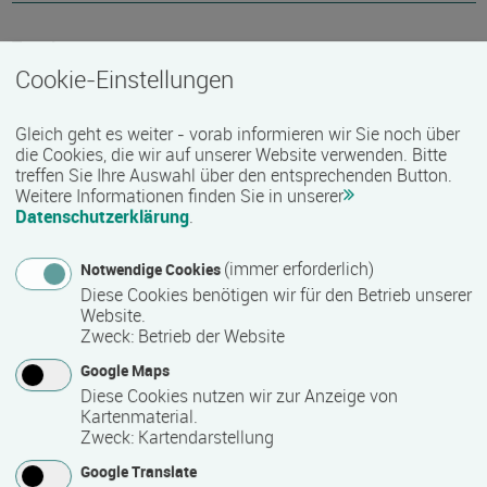
Termin
Cookie-Einstellungen
Termine auf Anfrage
Gleich geht es weiter - vorab informieren wir Sie noch über
die Cookies, die wir auf unserer Website verwenden. Bitte
Bemerkungen zum Termin
treffen Sie Ihre Auswahl über den entsprechenden Button.
Weitere Informationen finden Sie in unserer
Die Unterrichtszeiten sind dienstags und donnerstags
Datenschutzerklärung
.
jeweils von 13.30 Uhr bis 16.30 Uhr. Insgesamt beinhaltet
das Seminar 122 Unterrichtseinheiten (á jeweils 45
(immer erforderlich)
Notwendige Cookies
Minuten). Pro Woche finden acht Unterrichtseinheiten statt.
Diese Cookies benötigen wir für den Betrieb unserer
Website.
Zweck
:
Betrieb der Website
Mindest­teilnehmer­anzahl
Google Maps
1
Diese Cookies nutzen wir zur Anzeige von
Kartenmaterial.
Zweck
:
Kartendarstellung
Maximale Teilnehmerzahl
Google Translate