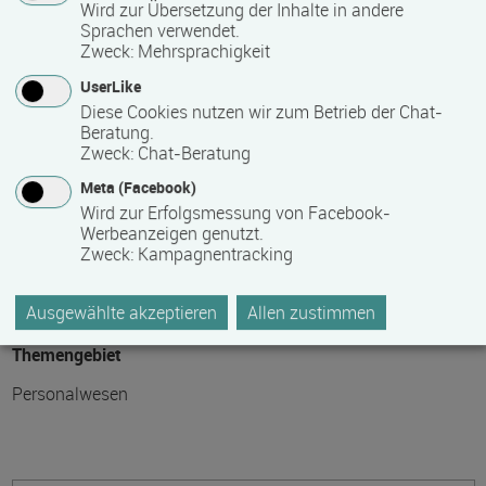
Wird zur Übersetzung der Inhalte in andere
24
Sprachen verwendet.
Zweck
:
Mehrsprachigkeit
Teilnahmegebühr
UserLike
Diese Cookies nutzen wir zum Betrieb der Chat-
0,00 €
Beratung.
Zweck
:
Chat-Beratung
Bitte kontaktieren Sie den Bildungsanbieter direkt, um
Meta (Facebook)
detaillierte Preisinformationen zu erhalten
Wird zur Erfolgsmessung von Facebook-
Werbeanzeigen genutzt.
Zweck
:
Kampagnentracking
Hinweis des Datenbankbetreibers: Bitte erfragen Sie beim
Anbieter eventuell auftretende Nebenkosten!
Ausgewählte akzeptieren
Allen zustimmen
Themengebiet
Personalwesen