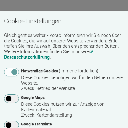
Termin
Cookie-Einstellungen
Termine auf Anfrage
Gleich geht es weiter - vorab informieren wir Sie noch über
die Cookies, die wir auf unserer Website verwenden. Bitte
Bemerkungen zum Termin
treffen Sie Ihre Auswahl über den entsprechenden Button.
Weitere Informationen finden Sie in unserer
Die Unterrichtszeiten sind dienstags und donnerstags
Datenschutzerklärung
.
jeweils von 13.30 Uhr bis 16.30 Uhr. Insgesamt beinhaltet
das Seminar 122 Unterrichtseinheiten (á jeweils 45
(immer erforderlich)
Notwendige Cookies
Minuten). Pro Woche finden acht Unterrichtseinheiten statt.
Diese Cookies benötigen wir für den Betrieb unserer
Website.
Zweck
:
Betrieb der Website
Mindest­teilnehmer­anzahl
Google Maps
1
Diese Cookies nutzen wir zur Anzeige von
Kartenmaterial.
Zweck
:
Kartendarstellung
Maximale Teilnehmerzahl
Google Translate