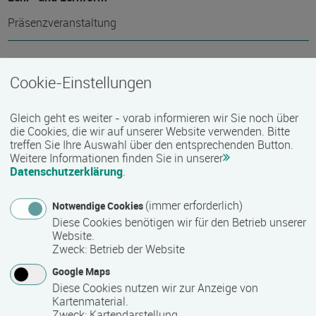
Präsenzveranstaltung
Abschlussart
Cookie-Einstellungen
Teilnahmebestätigung / Zertifikat des Anbieters
Gleich geht es weiter - vorab informieren wir Sie noch über
die Cookies, die wir auf unserer Website verwenden. Bitte
Voraussichtliche Dauer
treffen Sie Ihre Auswahl über den entsprechenden Button.
Weitere Informationen finden Sie in unserer
5 Tag(e)
Datenschutzerklärung
.
(immer erforderlich)
Notwendige Cookies
Termin
Diese Cookies benötigen wir für den Betrieb unserer
Website.
07.09.2026 - 11.09.2026
Zweck
:
Betrieb der Website
Google Maps
Diese Cookies nutzen wir zur Anzeige von
Mindest­teilnehmer­anzahl
Kartenmaterial.
12
Zweck
:
Kartendarstellung