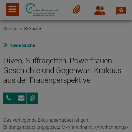
Spra
Login
Merkzettel
Startseite
Suche
Neue Suche
Diven, Suffragetten, Powerfrauen.
Geschichte und Gegenwart Krakaus
aus der Frauenperspektive
033477
Anfragen
Merken
51918
Das vorliegende Bildungsangebot ist gem.
Bildungsfreistellungsgesetz M-V anerkannt. (Anerkennungs-