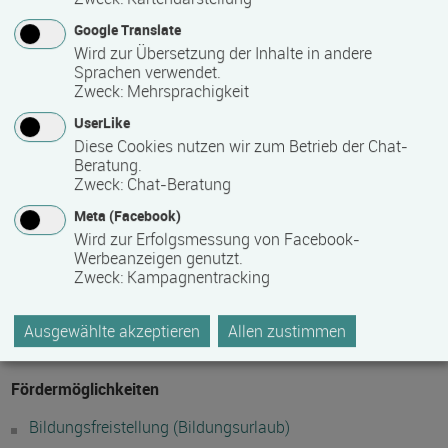
Google Translate
Wird zur Übersetzung der Inhalte in andere
Maximale Teilnehmerzahl
Sprachen verwendet.
Zweck
:
Mehrsprachigkeit
20
UserLike
Diese Cookies nutzen wir zum Betrieb der Chat-
Beratung.
Teilnahmegebühr
Zweck
:
Chat-Beratung
419,00 €
Meta (Facebook)
Wird zur Erfolgsmessung von Facebook-
(wird nicht durch das Bildungsfreistellungsgesetz erstattet)
Werbeanzeigen genutzt.
Zweck
:
Kampagnentracking
Hinweis des Datenbankbetreibers: Bitte erfragen Sie beim
Anbieter eventuell auftretende Nebenkosten!
Ausgewählte akzeptieren
Allen zustimmen
Fördermöglichkeiten
Bildungsfreistellung (Bildungsurlaub)