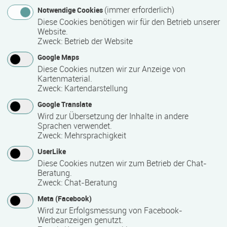
(immer erforderlich)
Notwendige Cookies
Bemerkungen zum Termin
Diese Cookies benötigen wir für den Betrieb unserer
Website.
Nächste Termine: 14.7.26 12.30 Uhr oder 20.10.26 9.30 Uhr.
Zweck
:
Betrieb der Website
Die Veranstaltung kann auf Anfrage als SchiLF-
Google Maps
Veranstaltung an ihrer Einrichtung stattfinden.
Diese Cookies nutzen wir zur Anzeige von
Kartenmaterial.
Zweck
:
Kartendarstellung
Mindest­teilnehmer­anzahl
Google Translate
6
Wird zur Übersetzung der Inhalte in andere
Sprachen verwendet.
Zweck
:
Mehrsprachigkeit
Maximale Teilnehmerzahl
UserLike
Diese Cookies nutzen wir zum Betrieb der Chat-
14
Beratung.
Zweck
:
Chat-Beratung
Meta (Facebook)
Teilnahmegebühr
Wird zur Erfolgsmessung von Facebook-
50,00 €
Werbeanzeigen genutzt.