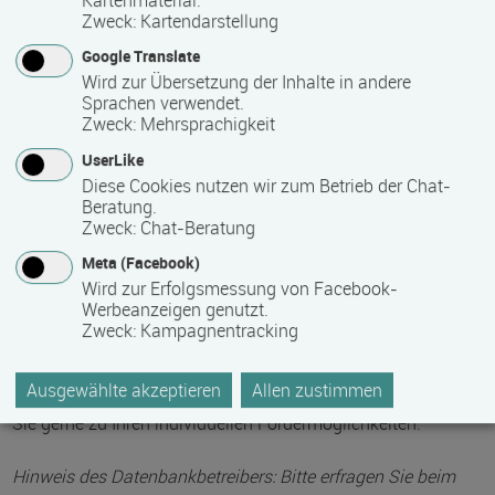
Kartenmaterial.
2 Wochen in Vollzeit; 4 Wochen in Teilzeit.
Zweck
:
Kartendarstellung
Google Translate
Mindest­teilnehmer­anzahl
Wird zur Übersetzung der Inhalte in andere
Sprachen verwendet.
8
Zweck
:
Mehrsprachigkeit
UserLike
Diese Cookies nutzen wir zum Betrieb der Chat-
Maximale Teilnehmerzahl
Beratung.
Zweck
:
Chat-Beratung
25
Meta (Facebook)
Wird zur Erfolgsmessung von Facebook-
Teilnahmegebühr
Werbeanzeigen genutzt.
Zweck
:
Kampagnentracking
0,00 €
Ausgewählte akzeptieren
Allen zustimmen
Bis zu 100 % Förderung möglich - unsere Mitarbeiter beraten
Sie gerne zu Ihren individuellen Fördermöglichkeiten.
Hinweis des Datenbankbetreibers: Bitte erfragen Sie beim