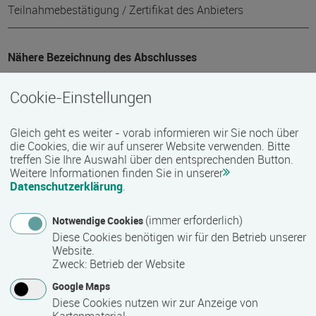
Teilnahmebestätigung / Zertifikat des Anbieters
Nähere Bezeichnung des Abschlusses
Trägerinternes Zertifikat bzw. Teilnahmebescheinigung
Cookie-Einstellungen
Voraussichtliche Dauer
Gleich geht es weiter - vorab informieren wir Sie noch über
die Cookies, die wir auf unserer Website verwenden. Bitte
100 Stunde(n)
treffen Sie Ihre Auswahl über den entsprechenden Button.
Weitere Informationen finden Sie in unserer
Datenschutzerklärung
.
Termin
(immer erforderlich)
Notwendige Cookies
Termine auf Anfrage
Diese Cookies benötigen wir für den Betrieb unserer
Website.
Zweck
:
Betrieb der Website
Bemerkungen zum Termin
Google Maps
Dieser Kurs startet im 14-tägigen Rhythmus.
Diese Cookies nutzen wir zur Anzeige von