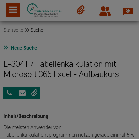
Spra
Login
Merkzettel
Startseite
Suche
Neue Suche
E-3041 / Tabellenkalkulation mit
Microsoft 365 Excel - Aufbaukurs
0381
Anfragen
Merken
96903075
Inhalt/Beschreibung
Die meisten Anwender von
Tabellenkalkulationsprogrammen nutzen gerade einmal 5 %