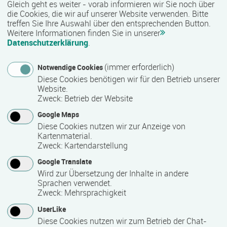
Gleich geht es weiter - vorab informieren wir Sie noch über
die Cookies, die wir auf unserer Website verwenden. Bitte
5
treffen Sie Ihre Auswahl über den entsprechenden Button.
Weitere Informationen finden Sie in unserer
Datenschutzerklärung
.
Maximale Teilnehmerzahl
(immer erforderlich)
Notwendige Cookies
20
Diese Cookies benötigen wir für den Betrieb unserer
Website.
Zweck
:
Betrieb der Website
Teilnahmegebühr
Google Maps
25,00 €
Diese Cookies nutzen wir zur Anzeige von
Kartenmaterial.
Hinweis des Datenbankbetreibers: Bitte erfragen Sie beim
Zweck
:
Kartendarstellung
Anbieter eventuell auftretende Nebenkosten!
Google Translate
Wird zur Übersetzung der Inhalte in andere
Sprachen verwendet.
Weitere Informationen im Internet
Zweck
:
Mehrsprachigkeit
UserLike
auf der Internetseite des Bildungsanbieters
Diese Cookies nutzen wir zum Betrieb der Chat-