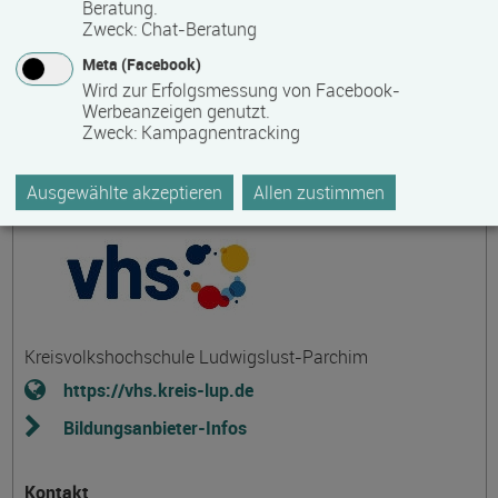
Beratung.
Zweck
:
Chat-Beratung
Themengebiet
Meta (Facebook)
Allgemeine Bildung
Wird zur Erfolgsmessung von Facebook-
Werbeanzeigen genutzt.
Zweck
:
Kampagnentracking
Ausgewählte akzeptieren
Allen zustimmen
Bildungsanbieter
Kreisvolkshochschule Ludwigslust-Parchim
https://vhs.kreis-lup.de
Bildungsanbieter-Infos
Kontakt