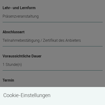
Lehr- und Lernform
Präsenzveranstaltung
Abschlussart
Teilnahmebestätigung / Zertifikat des Anbieters
Voraussichtliche Dauer
1 Stunde(n)
Termin
Termine auf Anfrage
Cookie-Einstellungen
Mindest­teilnehmer­anzahl