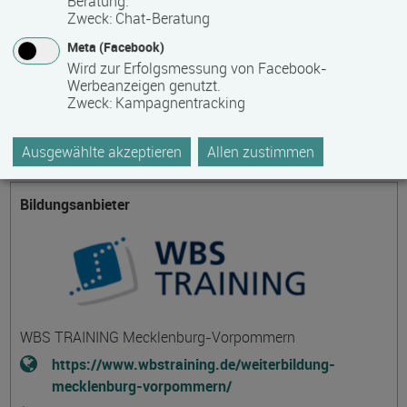
Beratung.
Anbieter eventuell auftretende Nebenkosten!
Zweck
:
Chat-Beratung
Meta (Facebook)
Wird zur Erfolgsmessung von Facebook-
Themengebiet
Werbeanzeigen genutzt.
Zweck
:
Kampagnentracking
Informatik-, Informations- und Kommunikationstechnologie
Ausgewählte akzeptieren
Allen zustimmen
Bildungsanbieter
WBS TRAINING Mecklenburg-Vorpommern
https://www.wbstraining.de/weiterbildung-
mecklenburg-vorpommern/