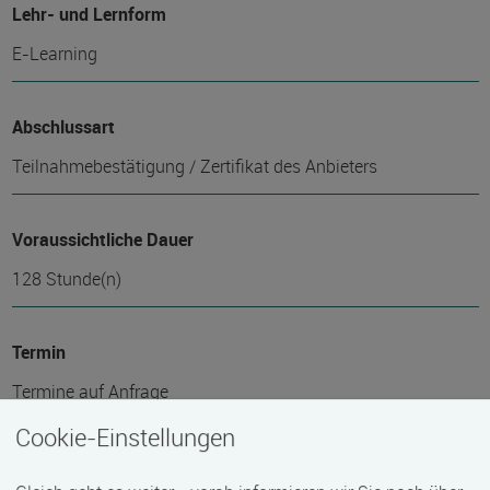
Lehr- und Lernform
E-Learning
Abschlussart
Teilnahmebestätigung / Zertifikat des Anbieters
Voraussichtliche Dauer
128 Stunde(n)
Termin
Termine auf Anfrage
Cookie-Einstellungen
Bemerkungen zum Termin