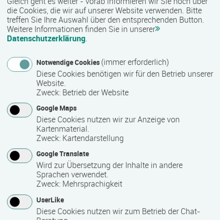
Gleich geht es weiter - vorab informieren wir Sie noch über
Diese Qualifizierung läuft in Teilzeit.
die Cookies, die wir auf unserer Website verwenden. Bitte
treffen Sie Ihre Auswahl über den entsprechenden Button.
Weitere Informationen finden Sie in unserer
Datenschutzerklärung
.
Mindest­teilnehmer­anzahl
1
(immer erforderlich)
Notwendige Cookies
Diese Cookies benötigen wir für den Betrieb unserer
Website.
Maximale Teilnehmerzahl
Zweck
:
Betrieb der Website
24
Google Maps
Diese Cookies nutzen wir zur Anzeige von
Kartenmaterial.
Zweck
:
Kartendarstellung
Teilnahmegebühr
Google Translate
0,00 €
Wird zur Übersetzung der Inhalte in andere
Sprachen verwendet.
Bitte kontaktieren Sie den Bildungsanbieter direkt, um
Zweck
:
Mehrsprachigkeit
detaillierte Preisinformationen zu erhalten
UserLike
Diese Cookies nutzen wir zum Betrieb der Chat-
Hinweis des Datenbankbetreibers: Bitte erfragen Sie beim