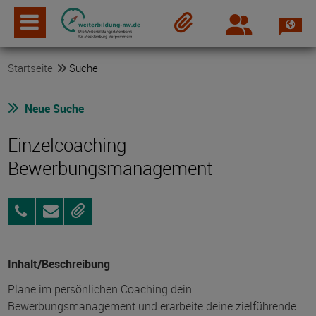
Spra
Login
Merkzettel
Startseite
Suche
Neue Suche
Einzelcoaching
Bewerbungsmanagement
03871
Anfragen
Merken
4699990
Inhalt/Beschreibung
Plane im persönlichen Coaching dein
Bewerbungsmanagement und erarbeite deine zielführende