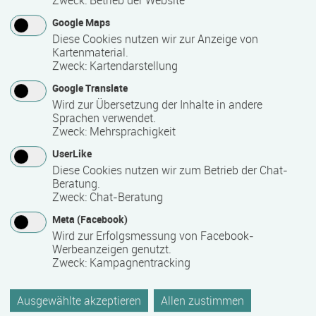
Google Maps
Bemerkungen zum Termin
Diese Cookies nutzen wir zur Anzeige von
Kartenmaterial.
Individuell
Zweck
:
Kartendarstellung
Google Translate
Wird zur Übersetzung der Inhalte in andere
Mindest­teilnehmer­anzahl
Sprachen verwendet.
Zweck
:
Mehrsprachigkeit
1
UserLike
Diese Cookies nutzen wir zum Betrieb der Chat-
Maximale Teilnehmerzahl
Beratung.
Zweck
:
Chat-Beratung
24
Meta (Facebook)
Wird zur Erfolgsmessung von Facebook-
Werbeanzeigen genutzt.
Teilnahmegebühr
Zweck
:
Kampagnentracking
0,00 €
Ausgewählte akzeptieren
Allen zustimmen
Bitte kontaktieren Sie den Bildungsanbieter direkt, um