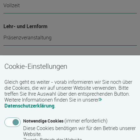
Vollzeit
Lehr- und Lernform
Präsenzveranstaltung
Abschlussart
Cookie-Einstellungen
Teilnahmebestätigung / Zertifikat des Anbieters
Gleich geht es weiter - vorab informieren wir Sie noch über
die Cookies, die wir auf unserer Website verwenden. Bitte
Voraussichtliche Dauer
treffen Sie Ihre Auswahl über den entsprechenden Button.
Weitere Informationen finden Sie in unserer
1 Stunde(n)
Datenschutzerklärung
.
(immer erforderlich)
Notwendige Cookies
Termin
Diese Cookies benötigen wir für den Betrieb unserer
Website.
Termine auf Anfrage
Zweck
:
Betrieb der Website