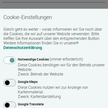
Bemerkungen zum Termin
Cookie-Einstellungen
08.00 - 15.00 Uhr
Gleich geht es weiter - vorab informieren wir Sie noch über
die Cookies, die wir auf unserer Website verwenden. Bitte
Mindest­teilnehmer­anzahl
treffen Sie Ihre Auswahl über den entsprechenden Button.
Weitere Informationen finden Sie in unserer
6
Datenschutzerklärung
.
(immer erforderlich)
Notwendige Cookies
Maximale Teilnehmerzahl
Diese Cookies benötigen wir für den Betrieb unserer
Website.
15
Zweck
:
Betrieb der Website
Google Maps
Teilnahmegebühr
Diese Cookies nutzen wir zur Anzeige von
Kartenmaterial.
86,50 €
Zweck
:
Kartendarstellung
Google Translate
inkl. Seminarunterlagen