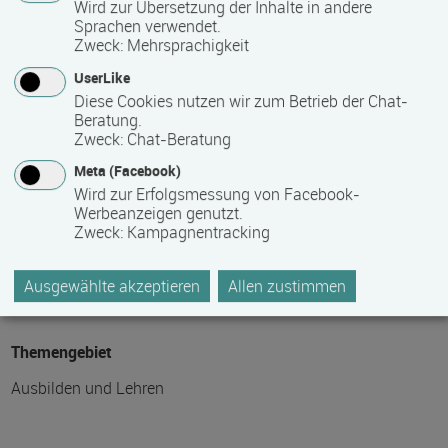
Wird zur Übersetzung der Inhalte in andere
Sprachen verwendet.
Hinweis des Datenbankbetreibers: Bitte erfragen Sie beim
Zweck
:
Mehrsprachigkeit
Anbieter eventuell auftretende Nebenkosten!
UserLike
Diese Cookies nutzen wir zum Betrieb der Chat-
Beratung.
Fördermöglichkeiten
Zweck
:
Chat-Beratung
Meta (Facebook)
auf Anfrage
Wird zur Erfolgsmessung von Facebook-
Werbeanzeigen genutzt.
Zweck
:
Kampagnentracking
Weitere Informationen im Internet
auf der Internetseite des Bildungsanbieters
Ausgewählte akzeptieren
Allen zustimmen
Themengebiet
Ausbilden und Lehren