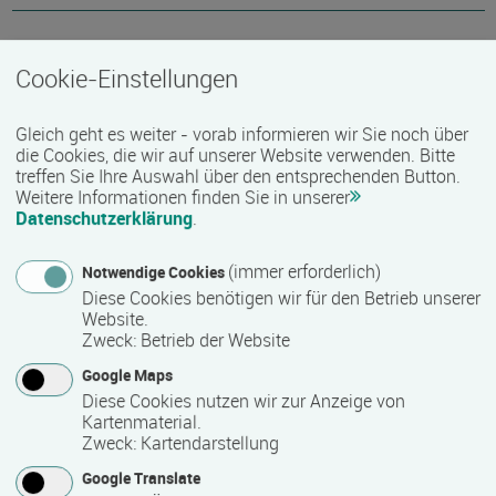
Bemerkungen zum Termin
Cookie-Einstellungen
08.00 - 15.00 Uhr
Gleich geht es weiter - vorab informieren wir Sie noch über
die Cookies, die wir auf unserer Website verwenden. Bitte
Mindest­teilnehmer­anzahl
treffen Sie Ihre Auswahl über den entsprechenden Button.
Weitere Informationen finden Sie in unserer
6
Datenschutzerklärung
.
(immer erforderlich)
Notwendige Cookies
Maximale Teilnehmerzahl
Diese Cookies benötigen wir für den Betrieb unserer
Website.
15
Zweck
:
Betrieb der Website
Google Maps
Teilnahmegebühr
Diese Cookies nutzen wir zur Anzeige von
Kartenmaterial.
86,50 €
Zweck
:
Kartendarstellung
Google Translate
inkl. Seminarunterlagen