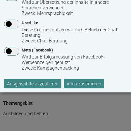
Wird zur Übersetzung der Inhalte in andere
Sprachen verwendet.
Hinweis des Datenbankbetreibers: Bitte erfragen Sie beim
Zweck
:
Mehrsprachigkeit
Anbieter eventuell auftretende Nebenkosten!
UserLike
Diese Cookies nutzen wir zum Betrieb der Chat-
Beratung.
Fördermöglichkeiten
Zweck
:
Chat-Beratung
Meta (Facebook)
auf Anfrage
Wird zur Erfolgsmessung von Facebook-
Werbeanzeigen genutzt.
Zweck
:
Kampagnentracking
Weitere Informationen im Internet
auf der Internetseite des Bildungsanbieters
Ausgewählte akzeptieren
Allen zustimmen
Themengebiet
Ausbilden und Lehren