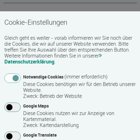
Bemerkungen zum Termin
Cookie-Einstellungen
08.00 - 15.00 Uhr
Gleich geht es weiter - vorab informieren wir Sie noch über
die Cookies, die wir auf unserer Website verwenden. Bitte
Mindest­teilnehmer­anzahl
treffen Sie Ihre Auswahl über den entsprechenden Button.
Weitere Informationen finden Sie in unserer
6
Datenschutzerklärung
.
(immer erforderlich)
Notwendige Cookies
Maximale Teilnehmerzahl
Diese Cookies benötigen wir für den Betrieb unserer
Website.
15
Zweck
:
Betrieb der Website
Google Maps
Teilnahmegebühr
Diese Cookies nutzen wir zur Anzeige von
Kartenmaterial.
86,50 €
Zweck
:
Kartendarstellung
Google Translate
inkl. Seminarunterlagen