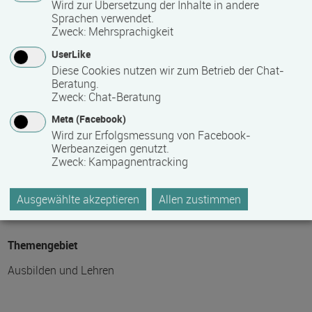
Wird zur Übersetzung der Inhalte in andere
Sprachen verwendet.
Hinweis des Datenbankbetreibers: Bitte erfragen Sie beim
Zweck
:
Mehrsprachigkeit
Anbieter eventuell auftretende Nebenkosten!
UserLike
Diese Cookies nutzen wir zum Betrieb der Chat-
Beratung.
Fördermöglichkeiten
Zweck
:
Chat-Beratung
Meta (Facebook)
auf Anfrage
Wird zur Erfolgsmessung von Facebook-
Werbeanzeigen genutzt.
Zweck
:
Kampagnentracking
Weitere Informationen im Internet
auf der Internetseite des Bildungsanbieters
Ausgewählte akzeptieren
Allen zustimmen
Themengebiet
Ausbilden und Lehren