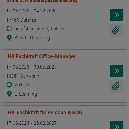
Stufe 2: Medienspezialisierung
Termin
Ort
Zeitmuster
Lehr- und Lernform
17.08.2026 - 04.12.2026
17166 Dahmen
berufsbegleitend, Teilzeit
Blended Learning
IHK Fachkraft Office-Manager
Termin
Ort
Zeitmuster
Lehr- und Lernform
17.08.2026 - 30.05.2027
19061 Schwerin
Vollzeit
E-Learning
IHK-Fachkraft für Personalwesen
Termin
Ort
Zeitmuster
Lehr- und Lernform
17.08.2026 - 26.02.2027