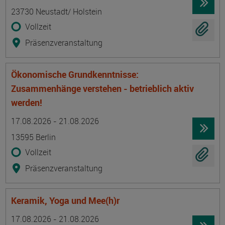
23730 Neustadt/ Holstein
Vollzeit
Präsenzveranstaltung
Ökonomische Grundkenntnisse:
Zusammenhänge verstehen - betrieblich aktiv
werden!
Termin
Ort
Zeitmuster
Lehr- und Lernform
17.08.2026 - 21.08.2026
13595 Berlin
Vollzeit
Präsenzveranstaltung
Keramik, Yoga und Mee(h)r
Termin
Ort
Zeitmuster
Lehr- und Lernform
17.08.2026 - 21.08.2026