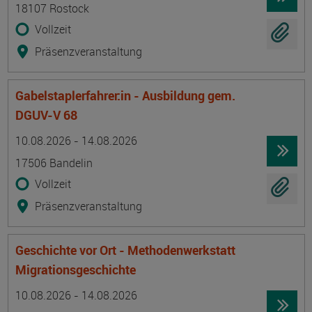
18107 Rostock
Vollzeit
Präsenzveranstaltung
Gabelstaplerfahrer:in - Ausbildung gem.
DGUV-V 68
Termin
Ort
Zeitmuster
Lehr- und Lernform
10.08.2026 - 14.08.2026
17506 Bandelin
Vollzeit
Präsenzveranstaltung
Geschichte vor Ort - Methodenwerkstatt
Migrationsgeschichte
Termin
Ort
Zeitmuster
Lehr- und Lernform
10.08.2026 - 14.08.2026