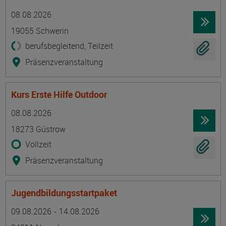
Termin
Ort
Zeitmuster
Lehr- und Lernform
08.08.2026
19055 Schwerin
berufsbegleitend, Teilzeit
Präsenzveranstaltung
Kurs Erste Hilfe Outdoor
Termin
Ort
Zeitmuster
Lehr- und Lernform
08.08.2026
18273 Güstrow
Vollzeit
Präsenzveranstaltung
Jugendbildungsstartpaket
Termin
Ort
Zeitmuster
Lehr- und Lernform
09.08.2026 - 14.08.2026