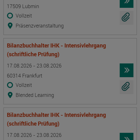
17509 Lubmin
Vollzeit
Präsenzveranstaltung
Bilanzbuchhalter IHK - Intensivlehrgang
(schriftliche Prüfung)
Termin
Ort
Zeitmuster
Lehr- und Lernform
17.08.2026 - 23.08.2026
60314 Frankfurt
Vollzeit
Blended Learning
Bilanzbuchhalter IHK - Intensivlehrgang
(schriftliche Prüfung)
Termin
Ort
Zeitmuster
Lehr- und Lernform
17.08.2026 - 23.08.2026