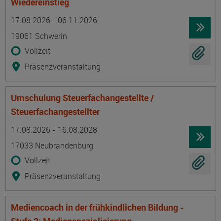
Wiedereinstieg
Termin
Ort
Zeitmuster
Lehr- und Lernform
17.08.2026 - 06.11.2026
19061 Schwerin
Vollzeit
Präsenzveranstaltung
Umschulung Steuerfachangestellte /
Steuerfachangestellter
Termin
Ort
Zeitmuster
Lehr- und Lernform
17.08.2026 - 16.08.2028
17033 Neubrandenburg
Vollzeit
Präsenzveranstaltung
Mediencoach in der frühkindlichen Bildung -