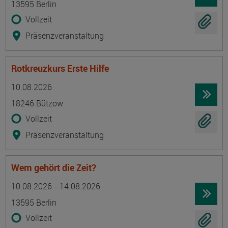
13595 Berlin
Vollzeit
Präsenzveranstaltung
Rotkreuzkurs Erste Hilfe
Termin
Ort
Zeitmuster
Lehr- und Lernform
10.08.2026
18246 Bützow
Vollzeit
Präsenzveranstaltung
Wem gehört die Zeit?
Termin
Ort
Zeitmuster
Lehr- und Lernform
10.08.2026 - 14.08.2026
13595 Berlin
Vollzeit