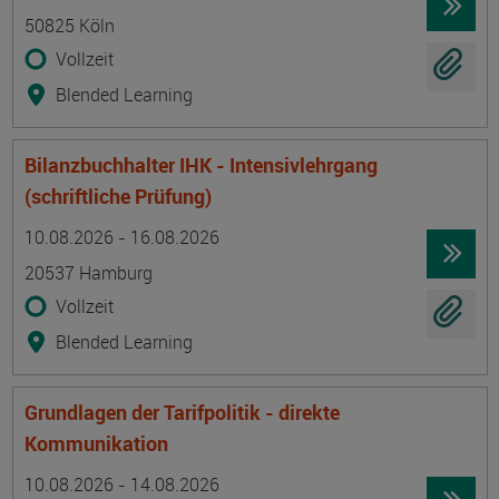
50825 Köln
Vollzeit
Blended Learning
Bilanzbuchhalter IHK - Intensivlehrgang
(schriftliche Prüfung)
Termin
Ort
Zeitmuster
Lehr- und Lernform
10.08.2026 - 16.08.2026
20537 Hamburg
Vollzeit
Blended Learning
Grundlagen der Tarifpolitik - direkte
Kommunikation
Termin
Ort
Zeitmuster
Lehr- und Lernform
10.08.2026 - 14.08.2026