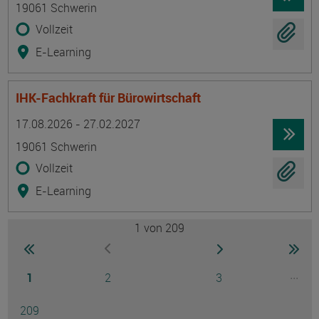
19061 Schwerin
Vollzeit
E-Learning
IHK-Fachkraft für Bürowirtschaft
Termin
Ort
Zeitmuster
Lehr- und Lernform
17.08.2026 - 27.02.2027
19061 Schwerin
Vollzeit
E-Learning
1
von 209
Seite
zur ersten Seite wechseln
zur nächsten Seite
zur 
zur vorherigen Seite wechseln
Seite
Seite
Seite
...
1
2
3
Ausg
Seite
209