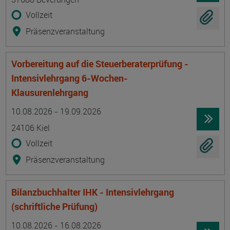
Vollzeit
Präsenzveranstaltung
Vorbereitung auf die Steuerberaterprüfung -
Intensivlehrgang 6-Wochen-
Klausurenlehrgang
Termin
Ort
Zeitmuster
Lehr- und Lernform
10.08.2026 - 19.09.2026
24106 Kiel
Vollzeit
Präsenzveranstaltung
Bilanzbuchhalter IHK - Intensivlehrgang
(schriftliche Prüfung)
Termin
Ort
Zeitmuster
Lehr- und Lernform
10.08.2026 - 16.08.2026