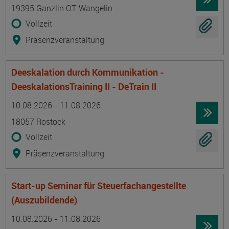
19395 Ganzlin OT Wangelin
Vollzeit
Präsenzveranstaltung
Deeskalation durch Kommunikation -
DeeskalationsTraining II - DeTrain II
Termin
Ort
Zeitmuster
Lehr- und Lernform
10.08.2026 - 11.08.2026
18057 Rostock
Vollzeit
Präsenzveranstaltung
Start-up Seminar für Steuerfachangestellte
(Auszubildende)
Termin
Ort
Zeitmuster
Lehr- und Lernform
10.08.2026 - 11.08.2026