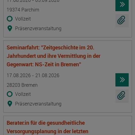
17.08.2026 - 05.09.2026
19374 Parchim
Vollzeit
Präsenzveranstaltung
Seminarfahrt: "Zeitgeschichte im 20.
Jahrhundert und ihre Vermittlung in der
Gegenwart: NS-Zeit in Bremen"
Termin
Ort
Zeitmuster
Lehr- und Lernform
17.08.2026 - 21.08.2026
28203 Bremen
Vollzeit
Präsenzveranstaltung
Berater:in für die gesundheitliche
Versorgungsplanung in der letzten