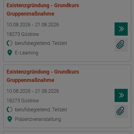
Existenzgründung - Grundkurs
Gruppenmaßnahme
Termin
Ort
Zeitmuster
Lehr- und Lernform
10.08.2026 - 21.08.2026
18273 Güstrow
berufsbegleitend, Teilzeit
E-Learning
Existenzgründung - Grundkurs
Gruppenmaßnahme
Termin
Ort
Zeitmuster
Lehr- und Lernform
10.08.2026 - 21.08.2026
18273 Güstrow
berufsbegleitend, Teilzeit
Präsenzveranstaltung