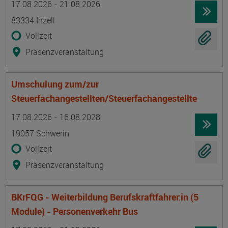
17.08.2026 - 21.08.2026
83334 Inzell
Vollzeit
Präsenzveranstaltung
Umschulung zum/zur
Steuerfachangestellten/Steuerfachangestellte
Termin
Ort
Zeitmuster
Lehr- und Lernform
17.08.2026 - 16.08.2028
19057 Schwerin
Vollzeit
Präsenzveranstaltung
BKrFQG - Weiterbildung Berufskraftfahrer:in (5
Module) - Personenverkehr Bus
Termin
Ort
Zeitmuster
Lehr- und Lernform