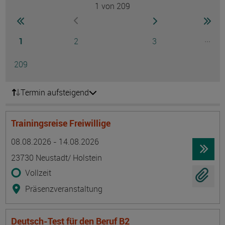
1
von 209
Seite
zur ersten Seite wechseln
zur nächsten Seite
zur 
zur vorherigen Seite wechseln
Seite
Seite
Seite
...
1
2
3
Ausg
Seite
209
Termin aufsteigend
Trainingsreise Freiwillige
Termin
Ort
Zeitmuster
Lehr- und Lernform
08.08.2026 - 14.08.2026
23730 Neustadt/ Holstein
Vollzeit
Präsenzveranstaltung
Deutsch-Test für den Beruf B2