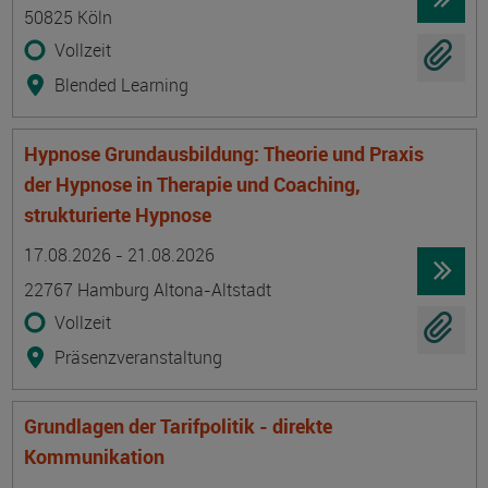
50825 Köln
Vollzeit
Blended Learning
Hypnose Grundausbildung: Theorie und Praxis
der Hypnose in Therapie und Coaching,
strukturierte Hypnose
Termin
Ort
Zeitmuster
Lehr- und Lernform
17.08.2026 - 21.08.2026
22767 Hamburg Altona-Altstadt
Vollzeit
Präsenzveranstaltung
Grundlagen der Tarifpolitik - direkte
Kommunikation
Termin
Ort
Zeitmuster
Lehr- und Lernform