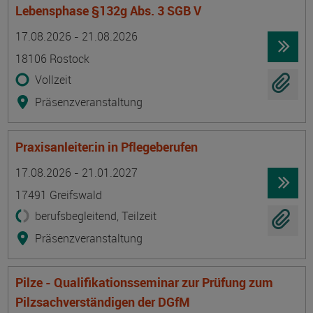
Lebensphase §132g Abs. 3 SGB V
Termin
Ort
Zeitmuster
Lehr- und Lernform
17.08.2026 - 21.08.2026
18106 Rostock
Vollzeit
Präsenzveranstaltung
Praxisanleiter:in in Pflegeberufen
Termin
Ort
Zeitmuster
Lehr- und Lernform
17.08.2026 - 21.01.2027
17491 Greifswald
berufsbegleitend, Teilzeit
Präsenzveranstaltung
Pilze - Qualifikationsseminar zur Prüfung zum
Pilzsachverständigen der DGfM