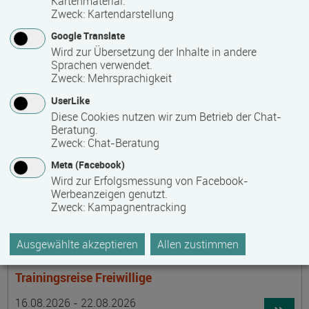
Kartenmaterial.
Termin
Ort
Zeitmuster
Lehr- und Lernform
15.08.2026 - 30.08.2026
Zweck
:
Kartendarstellung
laufender Einstieg möglich
Google Translate
Wird zur Übersetzung der Inhalte in andere
17489 Greifswald
Sprachen verwendet.
berufsbegleitend, Teilzeit
Zweck
:
Mehrsprachigkeit
E-Learning
UserLike
Diese Cookies nutzen wir zum Betrieb der Chat-
Beratung.
Achtsamer Spaziergang zum Hof Medewege
Zweck
:
Chat-Beratung
Termin
Ort
Zeitmuster
Lehr- und Lernform
Meta (Facebook)
16.08.2026
Wird zur Erfolgsmessung von Facebook-
19055 Schwerin
Werbeanzeigen genutzt.
Zweck
:
Kampagnentracking
Vollzeit
Präsenzveranstaltung
Ausgewählte akzeptieren
Allen zustimmen
Trainingsreise Freiwillige
Termin
Ort
Zeitmuster
Lehr- und Lernform
16.08.2026 - 22.08.2026