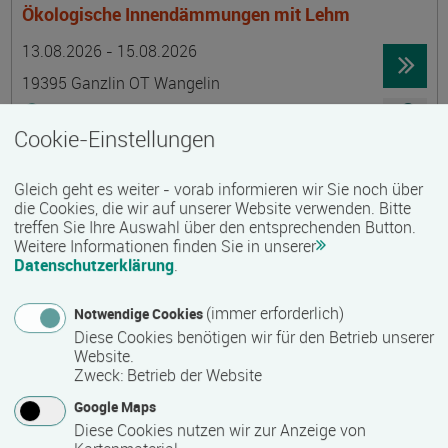
Ökologische Innendämmungen mit Lehm
Termin
Ort
Zeitmuster
Lehr- und Lernform
13.08.2026 - 15.08.2026
19395 Ganzlin OT Wangelin
Vollzeit
Cookie-Einstellungen
Präsenzveranstaltung
Gleich geht es weiter - vorab informieren wir Sie noch über
LID-Prüfung (Leben in Deutschland)
die Cookies, die wir auf unserer Website verwenden. Bitte
treffen Sie Ihre Auswahl über den entsprechenden Button.
Termin
Ort
Zeitmuster
Lehr- und Lernform
14.08.2026
Weitere Informationen finden Sie in unserer
Datenschutzerklärung
.
19055 Schwerin
berufsbegleitend, Teilzeit
(immer erforderlich)
Notwendige Cookies
Diese Cookies benötigen wir für den Betrieb unserer
Präsenzveranstaltung
Website.
Zweck
:
Betrieb der Website
Schwedisch für Anfänger:innen -
Google Maps
wochenendintensiv - A1.1 mit Synne
Diese Cookies nutzen wir zur Anzeige von