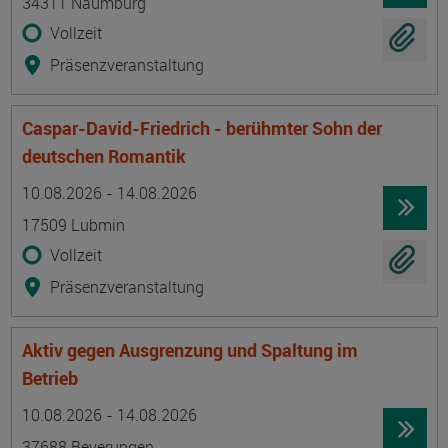
34311 Naumburg
Vollzeit
Präsenzveranstaltung
Caspar-David-Friedrich - berühmter Sohn der
deutschen Romantik
Termin
Ort
Zeitmuster
Lehr- und Lernform
10.08.2026 - 14.08.2026
17509 Lubmin
Vollzeit
Präsenzveranstaltung
Aktiv gegen Ausgrenzung und Spaltung im
Betrieb
Termin
Ort
Zeitmuster
Lehr- und Lernform
10.08.2026 - 14.08.2026
37688 Beverungen