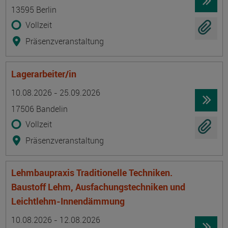
13595 Berlin
Vollzeit
Präsenzveranstaltung
Lagerarbeiter/in
Termin
Ort
Zeitmuster
Lehr- und Lernform
10.08.2026 - 25.09.2026
17506 Bandelin
Vollzeit
Präsenzveranstaltung
Lehmbaupraxis Traditionelle Techniken.
Baustoff Lehm, Ausfachungstechniken und
Leichtlehm-Innendämmung
Termin
Ort
Zeitmuster
Lehr- und Lernform
10.08.2026 - 12.08.2026