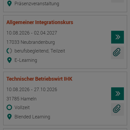
Präsenzveranstaltung
Allgemeiner Integrationskurs
Termin
Ort
Zeitmuster
Lehr- und Lernform
10.08.2026 - 02.04.2027
17033 Neubrandenburg
berufsbegleitend, Teilzeit
E-Learning
Technischer Betriebswirt IHK
Termin
Ort
Zeitmuster
Lehr- und Lernform
10.08.2026 - 27.10.2026
31785 Hameln
Vollzeit
Blended Learning