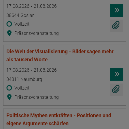
Termin
Ort
Zeitmuster
Lehr- und Lernform
17.08.2026 - 21.08.2026
38644 Goslar
Vollzeit
Präsenzveranstaltung
Die Welt der Visualisierung - Bilder sagen mehr
als tausend Worte
Termin
Ort
Zeitmuster
Lehr- und Lernform
17.08.2026 - 21.08.2026
34311 Naumburg
Vollzeit
Präsenzveranstaltung
Politische Mythen entkräften - Positionen und
eigene Argumente schärfen