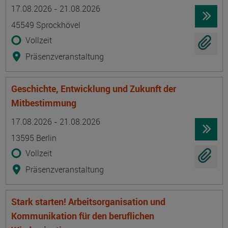
Termin
Ort
Zeitmuster
Lehr- und Lernform
17.08.2026 - 21.08.2026
45549 Sprockhövel
Vollzeit
Präsenzveranstaltung
Geschichte, Entwicklung und Zukunft der
Mitbestimmung
Termin
Ort
Zeitmuster
Lehr- und Lernform
17.08.2026 - 21.08.2026
13595 Berlin
Vollzeit
Präsenzveranstaltung
Stark starten! Arbeitsorganisation und
Kommunikation für den beruflichen