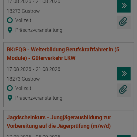
17.08.2026 - 21.08.2026
18273 Güstrow
Vollzeit
Präsenzveranstaltung
BKrFQG - Weiterbildung Berufskraftfahrer:in (5
Module) - Güterverkehr LKW
Termin
Ort
Zeitmuster
Lehr- und Lernform
17.08.2026 - 21.08.2026
18273 Güstrow
Vollzeit
Präsenzveranstaltung
Jagdscheinkurs - Jungjägerausbildung zur
Vorbereitung auf die Jägerprüfung (m/w/d)
Termin
Ort
Zeitmuster
Lehr- und Lernform