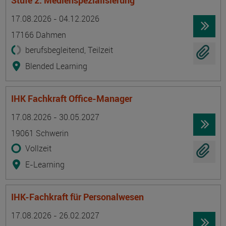
Stufe 2: Medienspezialisierung
Termin
Ort
Zeitmuster
Lehr- und Lernform
17.08.2026 - 04.12.2026
17166 Dahmen
berufsbegleitend, Teilzeit
Blended Learning
IHK Fachkraft Office-Manager
Termin
Ort
Zeitmuster
Lehr- und Lernform
17.08.2026 - 30.05.2027
19061 Schwerin
Vollzeit
E-Learning
IHK-Fachkraft für Personalwesen
Termin
Ort
Zeitmuster
Lehr- und Lernform
17.08.2026 - 26.02.2027