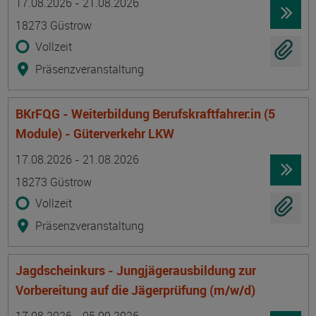
17.08.2026 - 21.08.2026
18273 Güstrow
Vollzeit
Präsenzveranstaltung
BKrFQG - Weiterbildung Berufskraftfahrer:in (5
Module) - Güterverkehr LKW
Termin
Ort
Zeitmuster
Lehr- und Lernform
17.08.2026 - 21.08.2026
18273 Güstrow
Vollzeit
Präsenzveranstaltung
Jagdscheinkurs - Jungjägerausbildung zur
Vorbereitung auf die Jägerprüfung (m/w/d)
Termin
Ort
Zeitmuster
Lehr- und Lernform