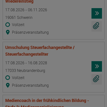
Wiedereinstieg
Termin
Ort
Zeitmuster
Lehr- und Lernform
17.08.2026 - 06.11.2026
19061 Schwerin
Vollzeit
Präsenzveranstaltung
Umschulung Steuerfachangestellte /
Steuerfachangestellter
Termin
Ort
Zeitmuster
Lehr- und Lernform
17.08.2026 - 16.08.2028
17033 Neubrandenburg
Vollzeit
Präsenzveranstaltung
Mediencoach in der frühkindlichen Bildung -