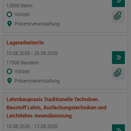
13595 Berlin
Vollzeit
Präsenzveranstaltung
Lagerarbeiter/in
Termin
Ort
Zeitmuster
Lehr- und Lernform
10.08.2026 - 25.09.2026
17506 Bandelin
Vollzeit
Präsenzveranstaltung
Lehmbaupraxis Traditionelle Techniken.
Baustoff Lehm, Ausfachungstechniken und
Leichtlehm-Innendämmung
Termin
Ort
Zeitmuster
Lehr- und Lernform
10.08.2026 - 12.08.2026