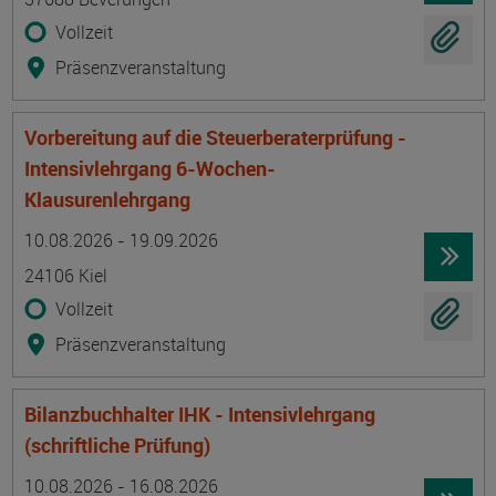
Vollzeit
Präsenzveranstaltung
Vorbereitung auf die Steuerberaterprüfung -
Intensivlehrgang 6-Wochen-
Klausurenlehrgang
Termin
Ort
Zeitmuster
Lehr- und Lernform
10.08.2026 - 19.09.2026
24106 Kiel
Vollzeit
Präsenzveranstaltung
Bilanzbuchhalter IHK - Intensivlehrgang
(schriftliche Prüfung)
Termin
Ort
Zeitmuster
Lehr- und Lernform
10.08.2026 - 16.08.2026