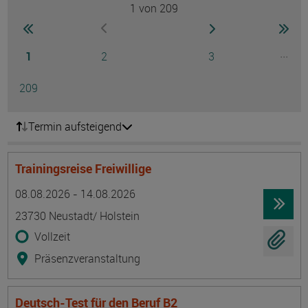
1
von 209
Seite
zur ersten Seite wechseln
zur nächsten Seite
zur 
zur vorherigen Seite wechseln
Seite
Seite
Seite
...
1
2
3
Ausg
Seite
209
Termin aufsteigend
Trainingsreise Freiwillige
Termin
Ort
Zeitmuster
Lehr- und Lernform
08.08.2026 - 14.08.2026
23730 Neustadt/ Holstein
Vollzeit
Präsenzveranstaltung
Deutsch-Test für den Beruf B2