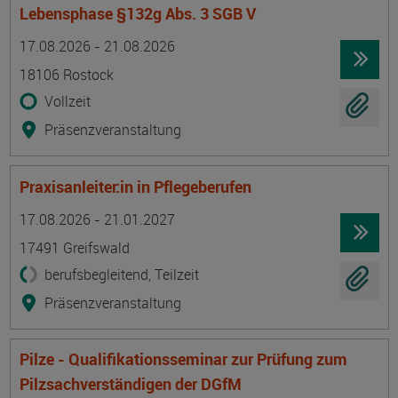
Lebensphase §132g Abs. 3 SGB V
Termin
Ort
Zeitmuster
Lehr- und Lernform
17.08.2026 - 21.08.2026
18106 Rostock
Vollzeit
Präsenzveranstaltung
Praxisanleiter:in in Pflegeberufen
Termin
Ort
Zeitmuster
Lehr- und Lernform
17.08.2026 - 21.01.2027
17491 Greifswald
berufsbegleitend, Teilzeit
Präsenzveranstaltung
Pilze - Qualifikationsseminar zur Prüfung zum
Pilzsachverständigen der DGfM