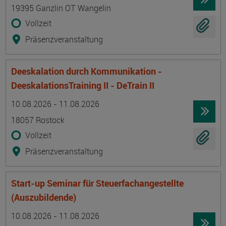
19395 Ganzlin OT Wangelin
Vollzeit
Präsenzveranstaltung
Deeskalation durch Kommunikation -
DeeskalationsTraining II - DeTrain II
Termin
Ort
Zeitmuster
Lehr- und Lernform
10.08.2026 - 11.08.2026
18057 Rostock
Vollzeit
Präsenzveranstaltung
Start-up Seminar für Steuerfachangestellte
(Auszubildende)
Termin
Ort
Zeitmuster
Lehr- und Lernform
10.08.2026 - 11.08.2026