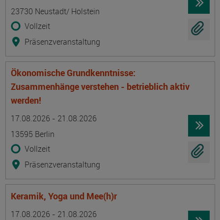
23730 Neustadt/ Holstein
Vollzeit
Präsenzveranstaltung
Ökonomische Grundkenntnisse:
Zusammenhänge verstehen - betrieblich aktiv
werden!
Termin
Ort
Zeitmuster
Lehr- und Lernform
17.08.2026 - 21.08.2026
13595 Berlin
Vollzeit
Präsenzveranstaltung
Keramik, Yoga und Mee(h)r
Termin
Ort
Zeitmuster
Lehr- und Lernform
17.08.2026 - 21.08.2026