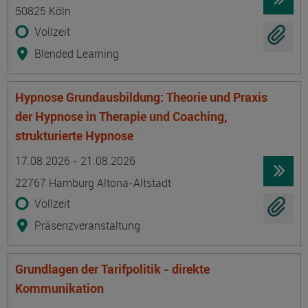
50825 Köln
Vollzeit
Blended Learning
Hypnose Grundausbildung: Theorie und Praxis
der Hypnose in Therapie und Coaching,
strukturierte Hypnose
Termin
Ort
Zeitmuster
Lehr- und Lernform
17.08.2026 - 21.08.2026
22767 Hamburg Altona-Altstadt
Vollzeit
Präsenzveranstaltung
Grundlagen der Tarifpolitik - direkte
Kommunikation
Termin
Ort
Zeitmuster
Lehr- und Lernform