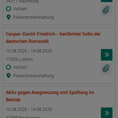
34311 Naumburg
Vollzeit
Präsenzveranstaltung
Caspar-David-Friedrich - berühmter Sohn der
deutschen Romantik
Termin
Ort
Zeitmuster
Lehr- und Lernform
10.08.2026 - 14.08.2026
17509 Lubmin
Vollzeit
Präsenzveranstaltung
Aktiv gegen Ausgrenzung und Spaltung im
Betrieb
Termin
Ort
Zeitmuster
Lehr- und Lernform
10.08.2026 - 14.08.2026
37688 Beverungen