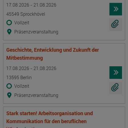
Termin
Ort
Zeitmuster
Lehr- und Lernform
17.08.2026 - 21.08.2026
45549 Sprockhövel
Vollzeit
Präsenzveranstaltung
Geschichte, Entwicklung und Zukunft der
Mitbestimmung
Termin
Ort
Zeitmuster
Lehr- und Lernform
17.08.2026 - 21.08.2026
13595 Berlin
Vollzeit
Präsenzveranstaltung
Stark starten! Arbeitsorganisation und
Kommunikation für den beruflichen