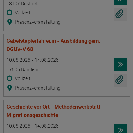
18107 Rostock
Vollzeit
Präsenzveranstaltung
Gabelstaplerfahrer:in - Ausbildung gem.
DGUV-V 68
Termin
Ort
Zeitmuster
Lehr- und Lernform
10.08.2026 - 14.08.2026
17506 Bandelin
Vollzeit
Präsenzveranstaltung
Geschichte vor Ort - Methodenwerkstatt
Migrationsgeschichte
Termin
Ort
Zeitmuster
Lehr- und Lernform
10.08.2026 - 14.08.2026