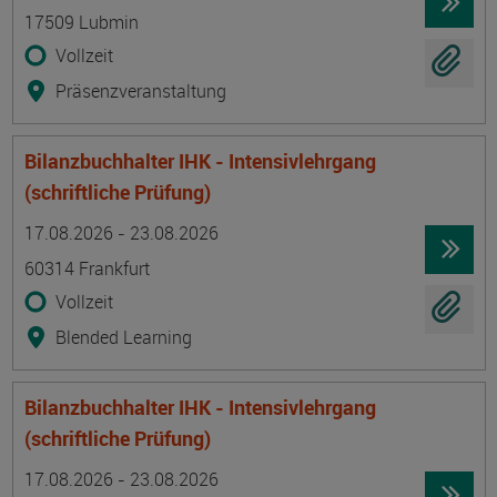
17509 Lubmin
Vollzeit
Präsenzveranstaltung
Bilanzbuchhalter IHK - Intensivlehrgang
(schriftliche Prüfung)
Termin
Ort
Zeitmuster
Lehr- und Lernform
17.08.2026 - 23.08.2026
60314 Frankfurt
Vollzeit
Blended Learning
Bilanzbuchhalter IHK - Intensivlehrgang
(schriftliche Prüfung)
Termin
Ort
Zeitmuster
Lehr- und Lernform
17.08.2026 - 23.08.2026