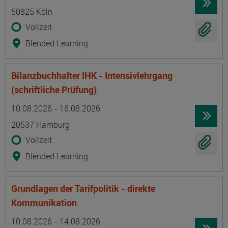
50825 Köln
Vollzeit
Blended Learning
Bilanzbuchhalter IHK - Intensivlehrgang
(schriftliche Prüfung)
Termin
Ort
Zeitmuster
Lehr- und Lernform
10.08.2026 - 16.08.2026
20537 Hamburg
Vollzeit
Blended Learning
Grundlagen der Tarifpolitik - direkte
Kommunikation
Termin
Ort
Zeitmuster
Lehr- und Lernform
10.08.2026 - 14.08.2026