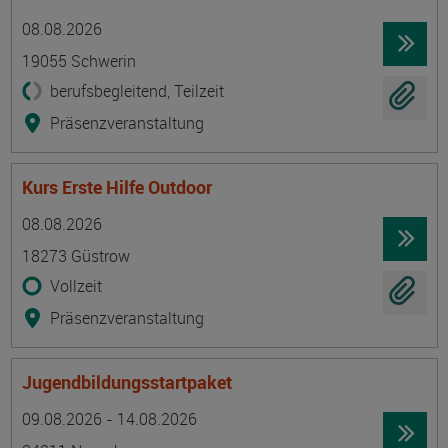
Termin
Ort
Zeitmuster
Lehr- und Lernform
08.08.2026
19055 Schwerin
berufsbegleitend, Teilzeit
Präsenzveranstaltung
Kurs Erste Hilfe Outdoor
Termin
Ort
Zeitmuster
Lehr- und Lernform
08.08.2026
18273 Güstrow
Vollzeit
Präsenzveranstaltung
Jugendbildungsstartpaket
Termin
Ort
Zeitmuster
Lehr- und Lernform
09.08.2026 - 14.08.2026