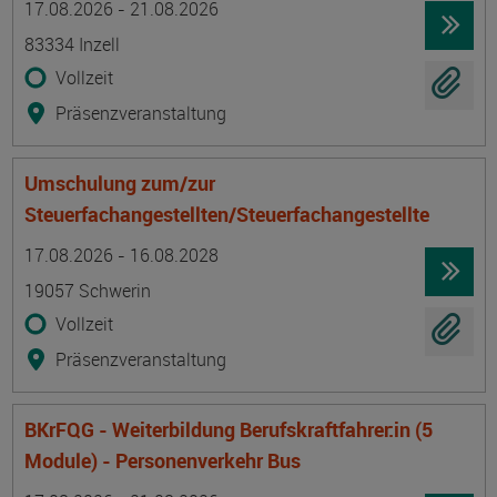
17.08.2026 - 21.08.2026
83334 Inzell
Vollzeit
Präsenzveranstaltung
Umschulung zum/zur
Steuerfachangestellten/Steuerfachangestellte
Termin
Ort
Zeitmuster
Lehr- und Lernform
17.08.2026 - 16.08.2028
19057 Schwerin
Vollzeit
Präsenzveranstaltung
BKrFQG - Weiterbildung Berufskraftfahrer:in (5
Module) - Personenverkehr Bus
Termin
Ort
Zeitmuster
Lehr- und Lernform