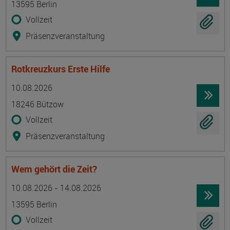
13595 Berlin
Vollzeit
Präsenzveranstaltung
Rotkreuzkurs Erste Hilfe
Termin
Ort
Zeitmuster
Lehr- und Lernform
10.08.2026
18246 Bützow
Vollzeit
Präsenzveranstaltung
Wem gehört die Zeit?
Termin
Ort
Zeitmuster
Lehr- und Lernform
10.08.2026 - 14.08.2026
13595 Berlin
Vollzeit