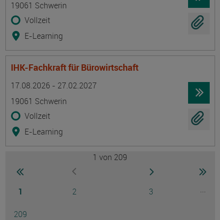
19061 Schwerin
Vollzeit
E-Learning
IHK-Fachkraft für Bürowirtschaft
Termin
Ort
Zeitmuster
Lehr- und Lernform
17.08.2026 - 27.02.2027
19061 Schwerin
Vollzeit
E-Learning
1
von 209
Seite
zur ersten Seite wechseln
zur nächsten Seite
zur 
zur vorherigen Seite wechseln
Seite
Seite
Seite
...
1
2
3
Ausg
Seite
209