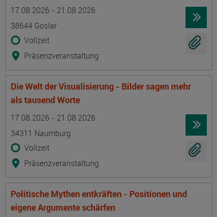
Termin
Ort
Zeitmuster
Lehr- und Lernform
17.08.2026 - 21.08.2026
38644 Goslar
Vollzeit
Präsenzveranstaltung
Die Welt der Visualisierung - Bilder sagen mehr
als tausend Worte
Termin
Ort
Zeitmuster
Lehr- und Lernform
17.08.2026 - 21.08.2026
34311 Naumburg
Vollzeit
Präsenzveranstaltung
Politische Mythen entkräften - Positionen und
eigene Argumente schärfen