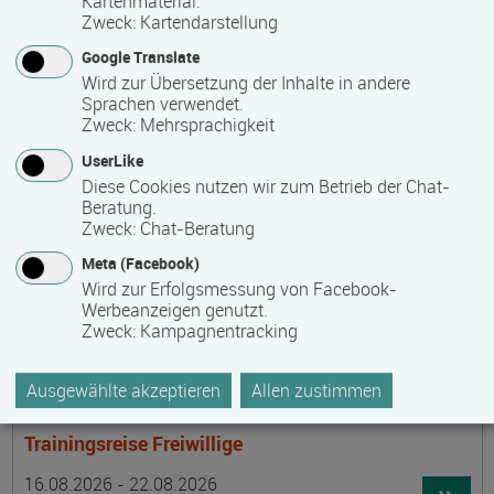
Kartenmaterial.
Termin
Ort
Zeitmuster
Lehr- und Lernform
15.08.2026 - 30.08.2026
Zweck
:
Kartendarstellung
laufender Einstieg möglich
Google Translate
Wird zur Übersetzung der Inhalte in andere
17489 Greifswald
Sprachen verwendet.
berufsbegleitend, Teilzeit
Zweck
:
Mehrsprachigkeit
E-Learning
UserLike
Diese Cookies nutzen wir zum Betrieb der Chat-
Beratung.
Achtsamer Spaziergang zum Hof Medewege
Zweck
:
Chat-Beratung
Termin
Ort
Zeitmuster
Lehr- und Lernform
Meta (Facebook)
16.08.2026
Wird zur Erfolgsmessung von Facebook-
19055 Schwerin
Werbeanzeigen genutzt.
Zweck
:
Kampagnentracking
Vollzeit
Präsenzveranstaltung
Ausgewählte akzeptieren
Allen zustimmen
Trainingsreise Freiwillige
Termin
Ort
Zeitmuster
Lehr- und Lernform
16.08.2026 - 22.08.2026