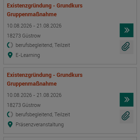
Existenzgründung - Grundkurs
Gruppenmaßnahme
Termin
Ort
Zeitmuster
Lehr- und Lernform
10.08.2026 - 21.08.2026
18273 Güstrow
berufsbegleitend, Teilzeit
E-Learning
Existenzgründung - Grundkurs
Gruppenmaßnahme
Termin
Ort
Zeitmuster
Lehr- und Lernform
10.08.2026 - 21.08.2026
18273 Güstrow
berufsbegleitend, Teilzeit
Präsenzveranstaltung