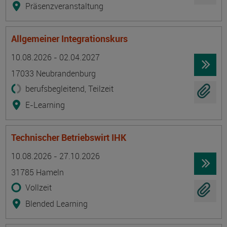
Präsenzveranstaltung
Allgemeiner Integrationskurs
Termin
Ort
Zeitmuster
Lehr- und Lernform
10.08.2026 - 02.04.2027
17033 Neubrandenburg
berufsbegleitend, Teilzeit
E-Learning
Technischer Betriebswirt IHK
Termin
Ort
Zeitmuster
Lehr- und Lernform
10.08.2026 - 27.10.2026
31785 Hameln
Vollzeit
Blended Learning