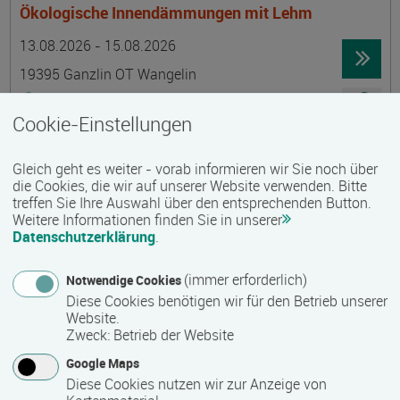
Ökologische Innendämmungen mit Lehm
Termin
Ort
Zeitmuster
Lehr- und Lernform
13.08.2026 - 15.08.2026
19395 Ganzlin OT Wangelin
Vollzeit
Cookie-Einstellungen
Präsenzveranstaltung
Gleich geht es weiter - vorab informieren wir Sie noch über
LID-Prüfung (Leben in Deutschland)
die Cookies, die wir auf unserer Website verwenden. Bitte
treffen Sie Ihre Auswahl über den entsprechenden Button.
Termin
Ort
Zeitmuster
Lehr- und Lernform
14.08.2026
Weitere Informationen finden Sie in unserer
Datenschutzerklärung
.
19055 Schwerin
berufsbegleitend, Teilzeit
(immer erforderlich)
Notwendige Cookies
Diese Cookies benötigen wir für den Betrieb unserer
Präsenzveranstaltung
Website.
Zweck
:
Betrieb der Website
Schwedisch für Anfänger:innen -
Google Maps
wochenendintensiv - A1.1 mit Synne
Diese Cookies nutzen wir zur Anzeige von