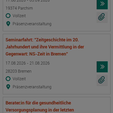
17.08.2026 - 05.09.2026
19374 Parchim
Vollzeit
Präsenzveranstaltung
Seminarfahrt: "Zeitgeschichte im 20.
Jahrhundert und ihre Vermittlung in der
Gegenwart: NS-Zeit in Bremen"
Termin
Ort
Zeitmuster
Lehr- und Lernform
17.08.2026 - 21.08.2026
28203 Bremen
Vollzeit
Präsenzveranstaltung
Berater:in für die gesundheitliche
Versorgungsplanung in der letzten