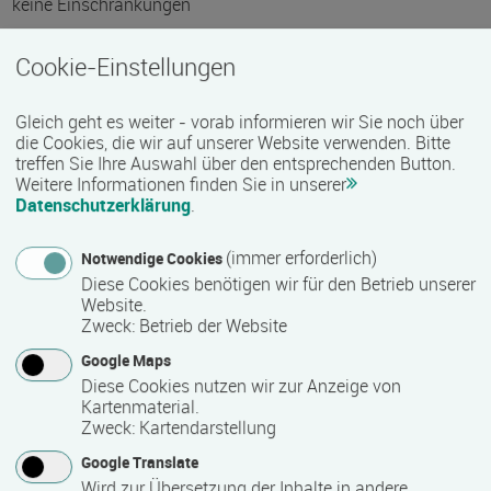
keine Einschränkungen
Hinweis des Datenbankbetreibers: Informationen über die
Cookie-Einstellungen
Barrierefreiheit erfragen Sie bitte beim Anbieter.
Gleich geht es weiter - vorab informieren wir Sie noch über
die Cookies, die wir auf unserer Website verwenden. Bitte
Technische Zugangsvoraussetzungen
treffen Sie Ihre Auswahl über den entsprechenden Button.
Weitere Informationen finden Sie in unserer
keine Einschränkungen
Datenschutzerklärung
.
(immer erforderlich)
Notwendige Cookies
Zeitmuster
Diese Cookies benötigen wir für den Betrieb unserer
Website.
Vollzeit
Zweck
:
Betrieb der Website
Google Maps
Lehr- und Lernform
Diese Cookies nutzen wir zur Anzeige von
Kartenmaterial.
Präsenzveranstaltung
Zweck
:
Kartendarstellung
Google Translate
Wird zur Übersetzung der Inhalte in andere