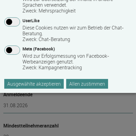
Abschlussart
Sprachen verwendet.
Zweck
:
Mehrsprachigkeit
Teilnahmebestätigung / Zertifikat des Anbieters
UserLike
Diese Cookies nutzen wir zum Betrieb der Chat-
Voraussichtliche Dauer
Beratung.
Zweck
:
Chat-Beratung
4 Tag(e)
Meta (Facebook)
Wird zur Erfolgsmessung von Facebook-
Werbeanzeigen genutzt.
Termin
Zweck
:
Kampagnentracking
24.09.2026 - 27.09.2026
Ausgewählte akzeptieren
Allen zustimmen
Anmeldeende
31.08.2026
Mindest­teilnehmer­anzahl