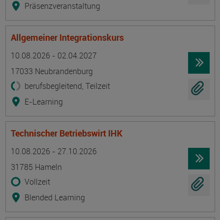
Präsenzveranstaltung
Allgemeiner Integrationskurs
Termin
Ort
Zeitmuster
Lehr- und Lernform
10.08.2026 - 02.04.2027
17033 Neubrandenburg
berufsbegleitend, Teilzeit
E-Learning
Technischer Betriebswirt IHK
Termin
Ort
Zeitmuster
Lehr- und Lernform
10.08.2026 - 27.10.2026
31785 Hameln
Vollzeit
Blended Learning