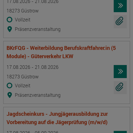
17.08.2026 - 21.08.2026
18273 Güstrow
Vollzeit
Präsenzveranstaltung
BKrFQG - Weiterbildung Berufskraftfahrer:in (5
Module) - Güterverkehr LKW
Termin
Ort
Zeitmuster
Lehr- und Lernform
17.08.2026 - 21.08.2026
18273 Güstrow
Vollzeit
Präsenzveranstaltung
Jagdscheinkurs - Jungjägerausbildung zur
Vorbereitung auf die Jägerprüfung (m/w/d)
Termin
Ort
Zeitmuster
Lehr- und Lernform