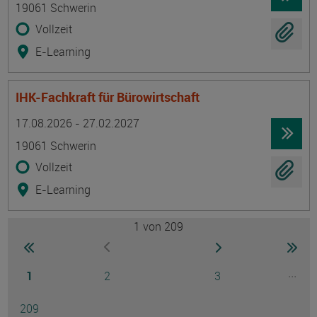
19061 Schwerin
Vollzeit
E-Learning
IHK-Fachkraft für Bürowirtschaft
Termin
Ort
Zeitmuster
Lehr- und Lernform
17.08.2026 - 27.02.2027
19061 Schwerin
Vollzeit
E-Learning
1
von 209
Seite
zur ersten Seite wechseln
zur nächsten Seite
zur 
zur vorherigen Seite wechseln
Seite
Seite
Seite
...
1
2
3
Ausg
Seite
209