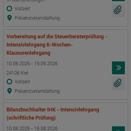
Vollzeit
Präsenzveranstaltung
Vorbereitung auf die Steuerberaterprüfung -
Intensivlehrgang 6-Wochen-
Klausurenlehrgang
Termin
Ort
Zeitmuster
Lehr- und Lernform
10.08.2026 - 19.09.2026
24106 Kiel
Vollzeit
Präsenzveranstaltung
Bilanzbuchhalter IHK - Intensivlehrgang
(schriftliche Prüfung)
Termin
Ort
Zeitmuster
Lehr- und Lernform
10.08.2026 - 16.08.2026