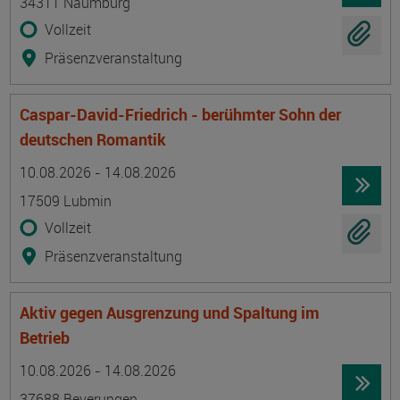
34311 Naumburg
Vollzeit
Präsenzveranstaltung
Caspar-David-Friedrich - berühmter Sohn der
deutschen Romantik
Termin
Ort
Zeitmuster
Lehr- und Lernform
10.08.2026 - 14.08.2026
17509 Lubmin
Vollzeit
Präsenzveranstaltung
Aktiv gegen Ausgrenzung und Spaltung im
Betrieb
Termin
Ort
Zeitmuster
Lehr- und Lernform
10.08.2026 - 14.08.2026
37688 Beverungen