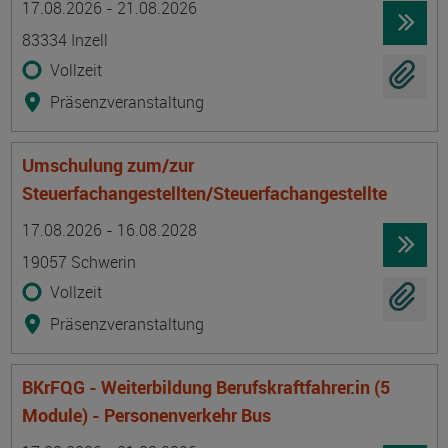
17.08.2026 - 21.08.2026
83334 Inzell
Vollzeit
Präsenzveranstaltung
Umschulung zum/zur
Steuerfachangestellten/Steuerfachangestellte
Termin
Ort
Zeitmuster
Lehr- und Lernform
17.08.2026 - 16.08.2028
19057 Schwerin
Vollzeit
Präsenzveranstaltung
BKrFQG - Weiterbildung Berufskraftfahrer:in (5
Module) - Personenverkehr Bus
Termin
Ort
Zeitmuster
Lehr- und Lernform