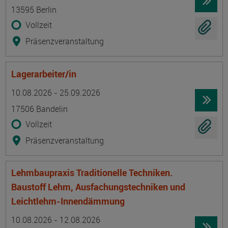
13595 Berlin
Vollzeit
Präsenzveranstaltung
Lagerarbeiter/in
Termin
Ort
Zeitmuster
Lehr- und Lernform
10.08.2026 - 25.09.2026
17506 Bandelin
Vollzeit
Präsenzveranstaltung
Lehmbaupraxis Traditionelle Techniken.
Baustoff Lehm, Ausfachungstechniken und
Leichtlehm-Innendämmung
Termin
Ort
Zeitmuster
Lehr- und Lernform
10.08.2026 - 12.08.2026