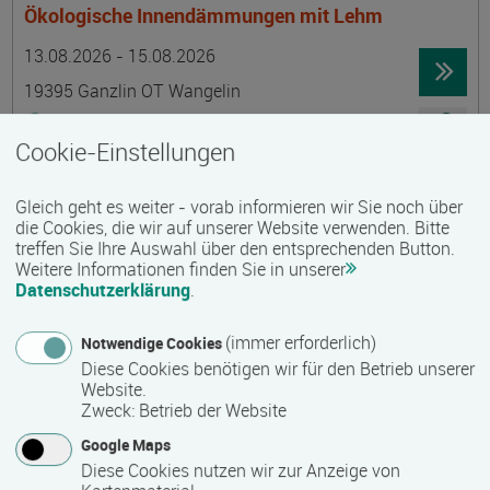
Ökologische Innendämmungen mit Lehm
Termin
Ort
Zeitmuster
Lehr- und Lernform
13.08.2026 - 15.08.2026
19395 Ganzlin OT Wangelin
Vollzeit
Cookie-Einstellungen
Präsenzveranstaltung
Gleich geht es weiter - vorab informieren wir Sie noch über
LID-Prüfung (Leben in Deutschland)
die Cookies, die wir auf unserer Website verwenden. Bitte
treffen Sie Ihre Auswahl über den entsprechenden Button.
Termin
Ort
Zeitmuster
Lehr- und Lernform
14.08.2026
Weitere Informationen finden Sie in unserer
Datenschutzerklärung
.
19055 Schwerin
berufsbegleitend, Teilzeit
(immer erforderlich)
Notwendige Cookies
Diese Cookies benötigen wir für den Betrieb unserer
Präsenzveranstaltung
Website.
Zweck
:
Betrieb der Website
Schwedisch für Anfänger:innen -
Google Maps
wochenendintensiv - A1.1 mit Synne
Diese Cookies nutzen wir zur Anzeige von