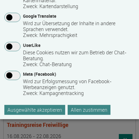
Kartenmaterial.
Termin
Ort
Zeitmuster
Lehr- und Lernform
15.08.2026 - 30.08.2026
Zweck
:
Kartendarstellung
laufender Einstieg möglich
Google Translate
Wird zur Übersetzung der Inhalte in andere
17489 Greifswald
Sprachen verwendet.
berufsbegleitend, Teilzeit
Zweck
:
Mehrsprachigkeit
E-Learning
UserLike
Diese Cookies nutzen wir zum Betrieb der Chat-
Beratung.
Achtsamer Spaziergang zum Hof Medewege
Zweck
:
Chat-Beratung
Termin
Ort
Zeitmuster
Lehr- und Lernform
Meta (Facebook)
16.08.2026
Wird zur Erfolgsmessung von Facebook-
19055 Schwerin
Werbeanzeigen genutzt.
Zweck
:
Kampagnentracking
Vollzeit
Präsenzveranstaltung
Ausgewählte akzeptieren
Allen zustimmen
Trainingsreise Freiwillige
Termin
Ort
Zeitmuster
Lehr- und Lernform
16.08.2026 - 22.08.2026