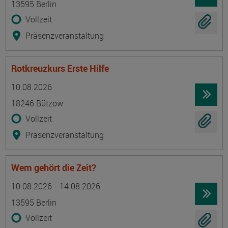
13595 Berlin
Vollzeit
Präsenzveranstaltung
Rotkreuzkurs Erste Hilfe
Termin
Ort
Zeitmuster
Lehr- und Lernform
10.08.2026
18246 Bützow
Vollzeit
Präsenzveranstaltung
Wem gehört die Zeit?
Termin
Ort
Zeitmuster
Lehr- und Lernform
10.08.2026 - 14.08.2026
13595 Berlin
Vollzeit