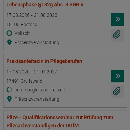
Lebensphase §132g Abs. 3 SGB V
Termin
Ort
Zeitmuster
Lehr- und Lernform
17.08.2026 - 21.08.2026
18106 Rostock
Vollzeit
Präsenzveranstaltung
Praxisanleiter:in in Pflegeberufen
Termin
Ort
Zeitmuster
Lehr- und Lernform
17.08.2026 - 21.01.2027
17491 Greifswald
berufsbegleitend, Teilzeit
Präsenzveranstaltung
Pilze - Qualifikationsseminar zur Prüfung zum
Pilzsachverständigen der DGfM