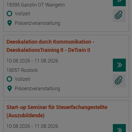
19395 Ganzlin OT Wangelin
Vollzeit
Präsenzveranstaltung
Deeskalation durch Kommunikation -
DeeskalationsTraining II - DeTrain II
Termin
Ort
Zeitmuster
Lehr- und Lernform
10.08.2026 - 11.08.2026
18057 Rostock
Vollzeit
Präsenzveranstaltung
Start-up Seminar für Steuerfachangestellte
(Auszubildende)
Termin
Ort
Zeitmuster
Lehr- und Lernform
10.08.2026 - 11.08.2026