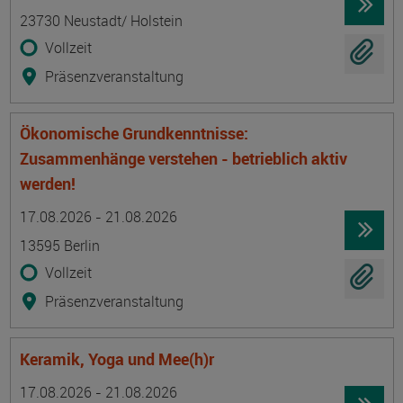
23730 Neustadt/ Holstein
Vollzeit
Präsenzveranstaltung
Ökonomische Grundkenntnisse:
Zusammenhänge verstehen - betrieblich aktiv
werden!
Termin
Ort
Zeitmuster
Lehr- und Lernform
17.08.2026 - 21.08.2026
13595 Berlin
Vollzeit
Präsenzveranstaltung
Keramik, Yoga und Mee(h)r
Termin
Ort
Zeitmuster
Lehr- und Lernform
17.08.2026 - 21.08.2026