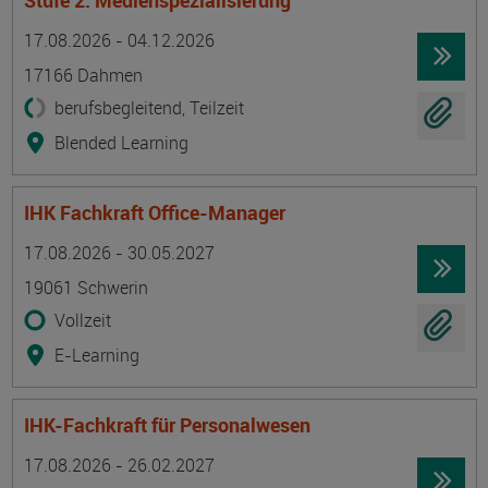
Stufe 2: Medienspezialisierung
Termin
Ort
Zeitmuster
Lehr- und Lernform
17.08.2026 - 04.12.2026
17166 Dahmen
berufsbegleitend, Teilzeit
Blended Learning
IHK Fachkraft Office-Manager
Termin
Ort
Zeitmuster
Lehr- und Lernform
17.08.2026 - 30.05.2027
19061 Schwerin
Vollzeit
E-Learning
IHK-Fachkraft für Personalwesen
Termin
Ort
Zeitmuster
Lehr- und Lernform
17.08.2026 - 26.02.2027