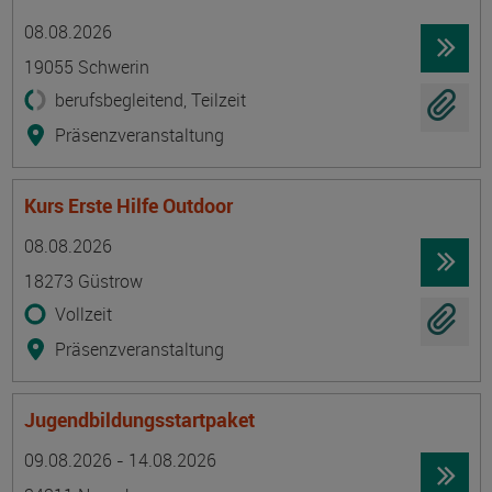
Termin
Ort
Zeitmuster
Lehr- und Lernform
08.08.2026
19055 Schwerin
berufsbegleitend, Teilzeit
Präsenzveranstaltung
Kurs Erste Hilfe Outdoor
Termin
Ort
Zeitmuster
Lehr- und Lernform
08.08.2026
18273 Güstrow
Vollzeit
Präsenzveranstaltung
Jugendbildungsstartpaket
Termin
Ort
Zeitmuster
Lehr- und Lernform
09.08.2026 - 14.08.2026