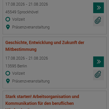
Termin
Ort
Zeitmuster
Lehr- und Lernform
17.08.2026 - 21.08.2026
45549 Sprockhövel
Vollzeit
Präsenzveranstaltung
Geschichte, Entwicklung und Zukunft der
Mitbestimmung
Termin
Ort
Zeitmuster
Lehr- und Lernform
17.08.2026 - 21.08.2026
13595 Berlin
Vollzeit
Präsenzveranstaltung
Stark starten! Arbeitsorganisation und
Kommunikation für den beruflichen