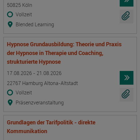
50825 Köln
Vollzeit
Blended Learning
Hypnose Grundausbildung: Theorie und Praxis
der Hypnose in Therapie und Coaching,
strukturierte Hypnose
Termin
Ort
Zeitmuster
Lehr- und Lernform
17.08.2026 - 21.08.2026
22767 Hamburg Altona-Altstadt
Vollzeit
Präsenzveranstaltung
Grundlagen der Tarifpolitik - direkte
Kommunikation
Termin
Ort
Zeitmuster
Lehr- und Lernform