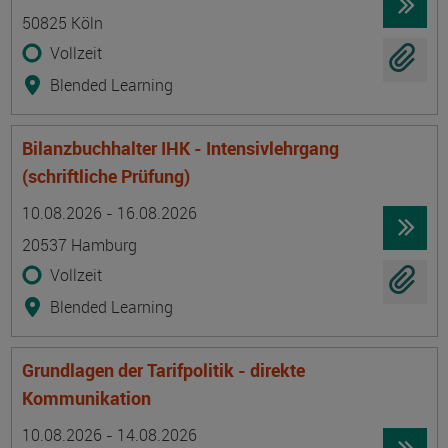
50825 Köln
Vollzeit
Blended Learning
Bilanzbuchhalter IHK - Intensivlehrgang
(schriftliche Prüfung)
Termin
Ort
Zeitmuster
Lehr- und Lernform
10.08.2026 - 16.08.2026
20537 Hamburg
Vollzeit
Blended Learning
Grundlagen der Tarifpolitik - direkte
Kommunikation
Termin
Ort
Zeitmuster
Lehr- und Lernform
10.08.2026 - 14.08.2026