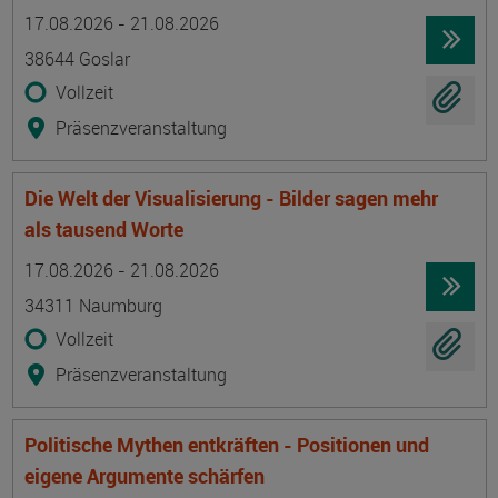
Termin
Ort
Zeitmuster
Lehr- und Lernform
17.08.2026 - 21.08.2026
38644 Goslar
Vollzeit
Präsenzveranstaltung
Die Welt der Visualisierung - Bilder sagen mehr
als tausend Worte
Termin
Ort
Zeitmuster
Lehr- und Lernform
17.08.2026 - 21.08.2026
34311 Naumburg
Vollzeit
Präsenzveranstaltung
Politische Mythen entkräften - Positionen und
eigene Argumente schärfen