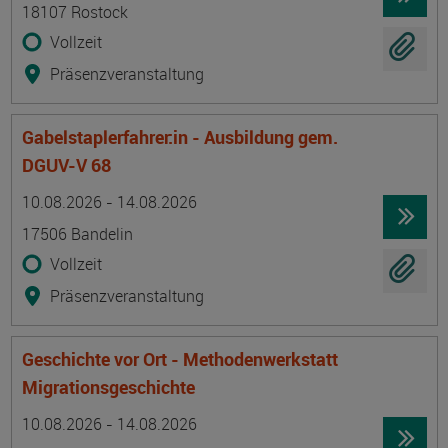
18107 Rostock
Vollzeit
Präsenzveranstaltung
Gabelstaplerfahrer:in - Ausbildung gem.
DGUV-V 68
Termin
Ort
Zeitmuster
Lehr- und Lernform
10.08.2026 - 14.08.2026
17506 Bandelin
Vollzeit
Präsenzveranstaltung
Geschichte vor Ort - Methodenwerkstatt
Migrationsgeschichte
Termin
Ort
Zeitmuster
Lehr- und Lernform
10.08.2026 - 14.08.2026