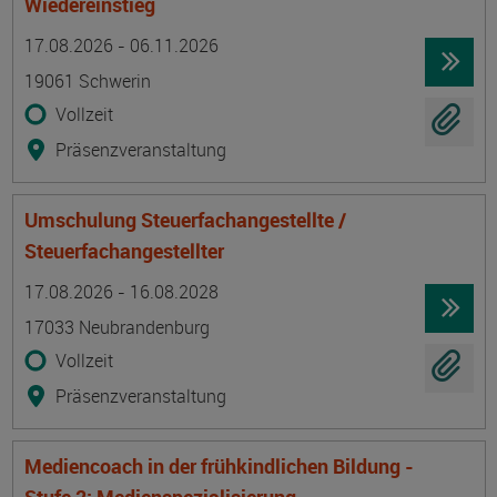
Wiedereinstieg
Termin
Ort
Zeitmuster
Lehr- und Lernform
17.08.2026 - 06.11.2026
19061 Schwerin
Vollzeit
Präsenzveranstaltung
Umschulung Steuerfachangestellte /
Steuerfachangestellter
Termin
Ort
Zeitmuster
Lehr- und Lernform
17.08.2026 - 16.08.2028
17033 Neubrandenburg
Vollzeit
Präsenzveranstaltung
Mediencoach in der frühkindlichen Bildung -