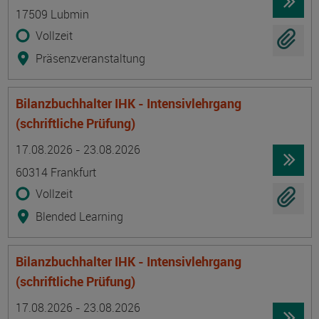
17509 Lubmin
Vollzeit
Präsenzveranstaltung
Bilanzbuchhalter IHK - Intensivlehrgang
(schriftliche Prüfung)
Termin
Ort
Zeitmuster
Lehr- und Lernform
17.08.2026 - 23.08.2026
60314 Frankfurt
Vollzeit
Blended Learning
Bilanzbuchhalter IHK - Intensivlehrgang
(schriftliche Prüfung)
Termin
Ort
Zeitmuster
Lehr- und Lernform
17.08.2026 - 23.08.2026