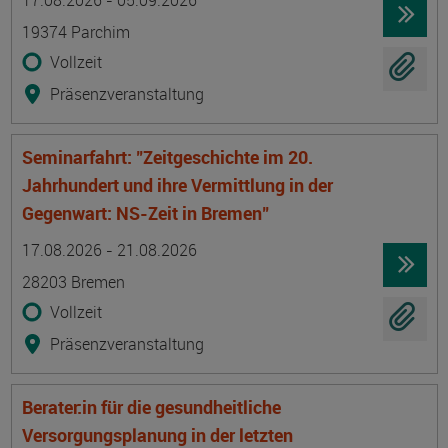
17.08.2026 - 05.09.2026
19374 Parchim
Vollzeit
Präsenzveranstaltung
Seminarfahrt: "Zeitgeschichte im 20.
Jahrhundert und ihre Vermittlung in der
Gegenwart: NS-Zeit in Bremen"
Termin
Ort
Zeitmuster
Lehr- und Lernform
17.08.2026 - 21.08.2026
28203 Bremen
Vollzeit
Präsenzveranstaltung
Berater:in für die gesundheitliche
Versorgungsplanung in der letzten