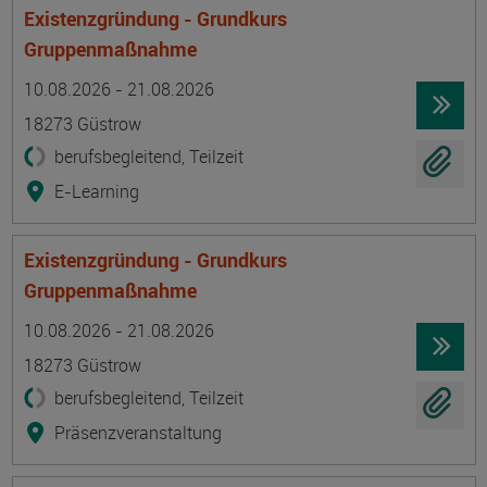
Existenzgründung - Grundkurs
Gruppenmaßnahme
Termin
Ort
Zeitmuster
Lehr- und Lernform
10.08.2026 - 21.08.2026
18273 Güstrow
berufsbegleitend, Teilzeit
E-Learning
Existenzgründung - Grundkurs
Gruppenmaßnahme
Termin
Ort
Zeitmuster
Lehr- und Lernform
10.08.2026 - 21.08.2026
18273 Güstrow
berufsbegleitend, Teilzeit
Präsenzveranstaltung