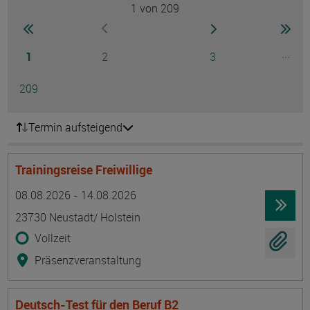
1
von 209
Seite
zur ersten Seite wechseln
zur nächsten Seite
zur 
zur vorherigen Seite wechseln
Seite
Seite
Seite
...
1
2
3
Ausg
Seite
209
Termin aufsteigend
Trainingsreise Freiwillige
Termin
Ort
Zeitmuster
Lehr- und Lernform
08.08.2026 - 14.08.2026
23730 Neustadt/ Holstein
Vollzeit
Präsenzveranstaltung
Deutsch-Test für den Beruf B2