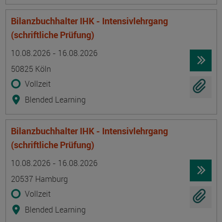
Bilanzbuchhalter IHK - Intensivlehrgang
(schriftliche Prüfung)
Termin
Ort
Zeitmuster
Lehr- und Lernform
10.08.2026 - 16.08.2026
50825 Köln
Vollzeit
Blended Learning
Bilanzbuchhalter IHK - Intensivlehrgang
(schriftliche Prüfung)
Termin
Ort
Zeitmuster
Lehr- und Lernform
10.08.2026 - 16.08.2026
20537 Hamburg
Vollzeit
Blended Learning