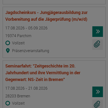
Jagdscheinkurs - Jungjägerausbildung zur
Vorbereitung auf die Jägerprüfung (m/w/d)
Termin
Ort
Zeitmuster
Lehr- und Lernform
17.08.2026 - 05.09.2026
19374 Parchim
Vollzeit
Präsenzveranstaltung
Seminarfahrt: "Zeitgeschichte im 20.
Jahrhundert und ihre Vermittlung in der
Gegenwart: NS-Zeit in Bremen"
Termin
Ort
Zeitmuster
Lehr- und Lernform
17.08.2026 - 21.08.2026
28203 Bremen
Vollzeit