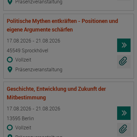
Präsenzveranstaltung
Politische Mythen entkräften - Positionen und
eigene Argumente schärfen
Termin
Ort
Zeitmuster
Lehr- und Lernform
17.08.2026 - 21.08.2026
45549 Sprockhövel
Vollzeit
Präsenzveranstaltung
Geschichte, Entwicklung und Zukunft der
Mitbestimmung
Termin
Ort
Zeitmuster
Lehr- und Lernform
17.08.2026 - 21.08.2026
13595 Berlin
Vollzeit