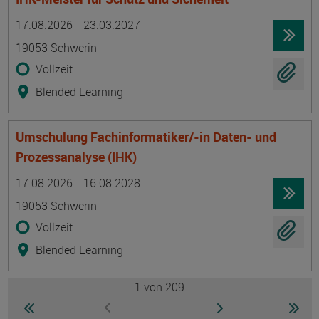
Termin
Ort
Zeitmuster
Lehr- und Lernform
17.08.2026 - 23.03.2027
19053 Schwerin
Vollzeit
Blended Learning
Umschulung Fachinformatiker/-in Daten- und
Prozessanalyse (IHK)
Termin
Ort
Zeitmuster
Lehr- und Lernform
17.08.2026 - 16.08.2028
19053 Schwerin
Vollzeit
Blended Learning
1
von 209
Seite
zur ersten Seite wechseln
zur nächsten Seite
zur 
zur vorherigen Seite wechseln