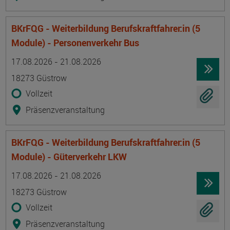
BKrFQG - Weiterbildung Berufskraftfahrer:in (5
Module) - Personenverkehr Bus
Termin
Ort
Zeitmuster
Lehr- und Lernform
17.08.2026 - 21.08.2026
18273 Güstrow
Vollzeit
Präsenzveranstaltung
BKrFQG - Weiterbildung Berufskraftfahrer:in (5
Module) - Güterverkehr LKW
Termin
Ort
Zeitmuster
Lehr- und Lernform
17.08.2026 - 21.08.2026
18273 Güstrow
Vollzeit
Präsenzveranstaltung