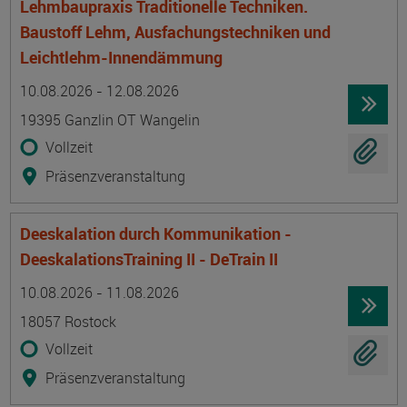
Lehmbaupraxis Traditionelle Techniken.
Baustoff Lehm, Ausfachungstechniken und
Leichtlehm-Innendämmung
Termin
Ort
Zeitmuster
Lehr- und Lernform
10.08.2026 - 12.08.2026
19395 Ganzlin OT Wangelin
Vollzeit
Präsenzveranstaltung
Deeskalation durch Kommunikation -
DeeskalationsTraining II - DeTrain II
Termin
Ort
Zeitmuster
Lehr- und Lernform
10.08.2026 - 11.08.2026
18057 Rostock
Vollzeit
Präsenzveranstaltung