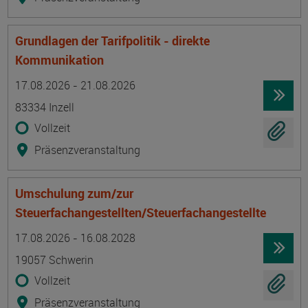
Grundlagen der Tarifpolitik - direkte
Kommunikation
Termin
Ort
Zeitmuster
Lehr- und Lernform
17.08.2026 - 21.08.2026
83334 Inzell
Vollzeit
Präsenzveranstaltung
Umschulung zum/zur
Steuerfachangestellten/Steuerfachangestellte
Termin
Ort
Zeitmuster
Lehr- und Lernform
17.08.2026 - 16.08.2028
19057 Schwerin
Vollzeit
Präsenzveranstaltung