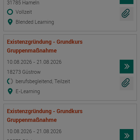
31785 Hameln
Vollzeit
Blended Learning
Existenzgründung - Grundkurs
Gruppenmaßnahme
Termin
Ort
Zeitmuster
Lehr- und Lernform
10.08.2026 - 21.08.2026
18273 Güstrow
berufsbegleitend, Teilzeit
E-Learning
Existenzgründung - Grundkurs
Gruppenmaßnahme
Termin
Ort
Zeitmuster
Lehr- und Lernform
10.08.2026 - 21.08.2026