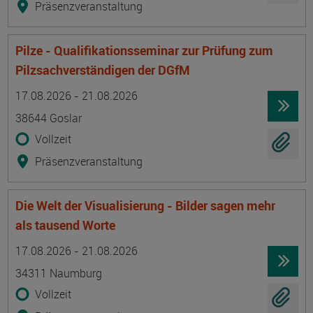
Präsenzveranstaltung
Pilze - Qualifikationsseminar zur Prüfung zum
Pilzsachverständigen der DGfM
Termin
Ort
Zeitmuster
Lehr- und Lernform
17.08.2026 - 21.08.2026
38644 Goslar
Vollzeit
Präsenzveranstaltung
Die Welt der Visualisierung - Bilder sagen mehr
als tausend Worte
Termin
Ort
Zeitmuster
Lehr- und Lernform
17.08.2026 - 21.08.2026
34311 Naumburg
Vollzeit