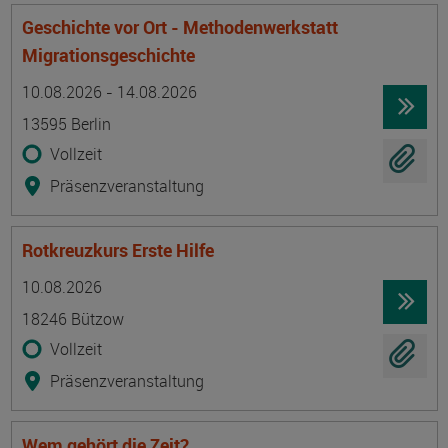
Geschichte vor Ort - Methodenwerkstatt
Migrationsgeschichte
Termin
Ort
Zeitmuster
Lehr- und Lernform
10.08.2026 - 14.08.2026
13595 Berlin
Vollzeit
Präsenzveranstaltung
Rotkreuzkurs Erste Hilfe
Termin
Ort
Zeitmuster
Lehr- und Lernform
10.08.2026
18246 Bützow
Vollzeit
Präsenzveranstaltung
Wem gehört die Zeit?