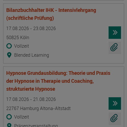
Bilanzbuchhalter IHK - Intensivlehrgang
(schriftliche Prüfung)
Termin
Ort
Zeitmuster
Lehr- und Lernform
17.08.2026 - 23.08.2026
50825 Köln
Vollzeit
Blended Learning
Hypnose Grundausbildung: Theorie und Praxis
der Hypnose in Therapie und Coaching,
strukturierte Hypnose
Termin
Ort
Zeitmuster
Lehr- und Lernform
17.08.2026 - 21.08.2026
22767 Hamburg Altona-Altstadt
Vollzeit
Präsenzveranstaltung