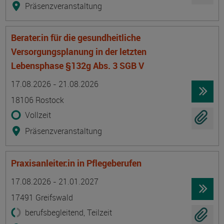
Präsenzveranstaltung
Berater:in für die gesundheitliche
Versorgungsplanung in der letzten
Lebensphase §132g Abs. 3 SGB V
Termin
Ort
Zeitmuster
Lehr- und Lernform
17.08.2026 - 21.08.2026
18106 Rostock
Vollzeit
Präsenzveranstaltung
Praxisanleiter:in in Pflegeberufen
Termin
Ort
Zeitmuster
Lehr- und Lernform
17.08.2026 - 21.01.2027
17491 Greifswald
berufsbegleitend, Teilzeit