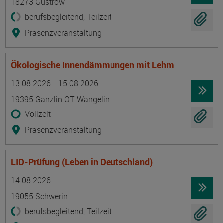
18273 Güstrow
berufsbegleitend, Teilzeit
Präsenzveranstaltung
Ökologische Innendämmungen mit Lehm
Termin
Ort
Zeitmuster
Lehr- und Lernform
13.08.2026 - 15.08.2026
19395 Ganzlin OT Wangelin
Vollzeit
Präsenzveranstaltung
LID-Prüfung (Leben in Deutschland)
Termin
Ort
Zeitmuster
Lehr- und Lernform
14.08.2026
19055 Schwerin
berufsbegleitend, Teilzeit