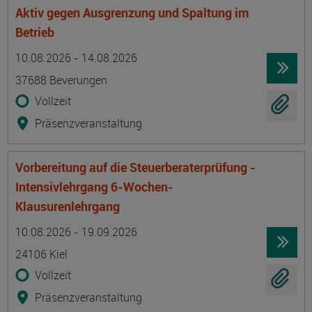
Aktiv gegen Ausgrenzung und Spaltung im
Betrieb
Termin
Ort
Zeitmuster
Lehr- und Lernform
10.08.2026 - 14.08.2026
37688 Beverungen
Vollzeit
Präsenzveranstaltung
Vorbereitung auf die Steuerberaterprüfung -
Intensivlehrgang 6-Wochen-
Klausurenlehrgang
Termin
Ort
Zeitmuster
Lehr- und Lernform
10.08.2026 - 19.09.2026
24106 Kiel
Vollzeit
Präsenzveranstaltung