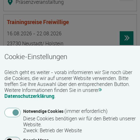
Präsenzveranstaltung
Trainingsreise Freiwillige
Termin
Ort
Zeitmuster
Lehr- und Lernform
16.08.2026 - 22.08.2026
23730 Neustadt/ Holstein
Vollzeit
Cookie-Einstellungen
Präsenzveranstaltung
Gleich geht es weiter - vorab informieren wir Sie noch über
die Cookies, die wir auf unserer Website verwenden. Bitte
Ökonomische Grundkenntnisse:
treffen Sie Ihre Auswahl über den entsprechenden Button.
Weitere Informationen finden Sie in unserer
Zusammenhänge verstehen - betrieblich aktiv
Datenschutzerklärung
.
werden!
Termin
Ort
Zeitmuster
Lehr- und Lernform
(immer erforderlich)
Notwendige Cookies
17.08.2026 - 21.08.2026
Diese Cookies benötigen wir für den Betrieb unserer
13595 Berlin
Website.
Zweck
:
Betrieb der Website
Vollzeit