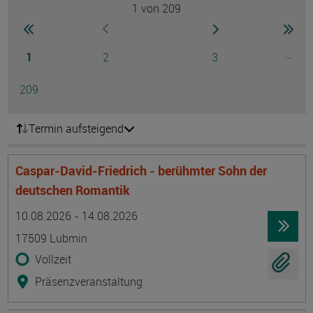
1
von 209
Seite
zur ersten Seite wechseln
zur nächsten Seite
zur 
zur vorherigen Seite wechseln
Seite
Seite
Seite
...
1
2
3
Ausg
Seite
209
Termin aufsteigend
Caspar-David-Friedrich - berühmter Sohn der
deutschen Romantik
Termin
Ort
Zeitmuster
Lehr- und Lernform
10.08.2026 - 14.08.2026
17509 Lubmin
Vollzeit
Präsenzveranstaltung