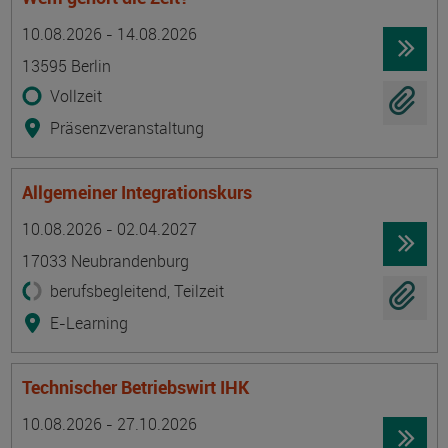
Termin
Ort
Zeitmuster
Lehr- und Lernform
10.08.2026 - 14.08.2026
13595 Berlin
Vollzeit
Präsenzveranstaltung
Allgemeiner Integrationskurs
Termin
Ort
Zeitmuster
Lehr- und Lernform
10.08.2026 - 02.04.2027
17033 Neubrandenburg
berufsbegleitend, Teilzeit
E-Learning
Technischer Betriebswirt IHK
Termin
Ort
Zeitmuster
Lehr- und Lernform
10.08.2026 - 27.10.2026