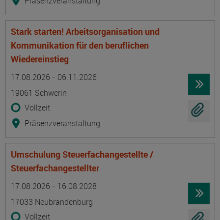
Präsenzveranstaltung
Stark starten! Arbeitsorganisation und
Kommunikation für den beruflichen
Wiedereinstieg
Termin
Ort
Zeitmuster
Lehr- und Lernform
17.08.2026 - 06.11.2026
19061 Schwerin
Vollzeit
Präsenzveranstaltung
Umschulung Steuerfachangestellte /
Steuerfachangestellter
Termin
Ort
Zeitmuster
Lehr- und Lernform
17.08.2026 - 16.08.2028
17033 Neubrandenburg
Vollzeit