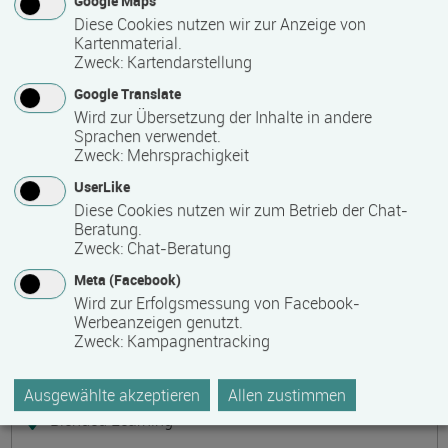
Google Maps
Präsenzveranstaltung
Diese Cookies nutzen wir zur Anzeige von
Kartenmaterial.
Zweck
:
Kartendarstellung
Keramik, Yoga und Mee(h)r
Termin
Ort
Zeitmuster
Lehr- und Lernform
Google Translate
17.08.2026 - 21.08.2026
Wird zur Übersetzung der Inhalte in andere
17509 Lubmin
Sprachen verwendet.
Zweck
:
Mehrsprachigkeit
Vollzeit
UserLike
Präsenzveranstaltung
Diese Cookies nutzen wir zum Betrieb der Chat-
Beratung.
Zweck
:
Chat-Beratung
Bilanzbuchhalter IHK - Intensivlehrgang
Meta (Facebook)
(schriftliche Prüfung)
Wird zur Erfolgsmessung von Facebook-
Termin
Ort
Zeitmuster
Lehr- und Lernform
Werbeanzeigen genutzt.
17.08.2026 - 23.08.2026
Zweck
:
Kampagnentracking
60314 Frankfurt
Vollzeit
Ausgewählte akzeptieren
Allen zustimmen
Blended Learning