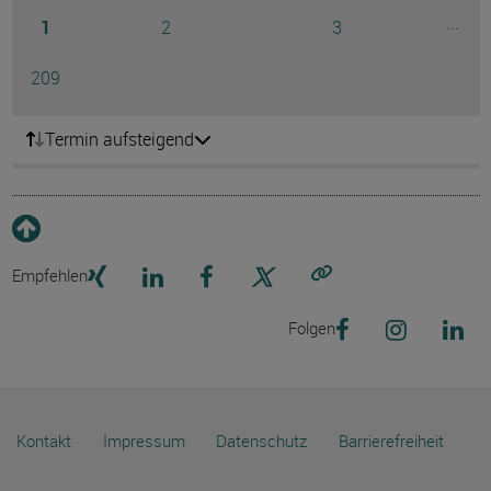
Seite
Seite
Seite
...
1
2
3
Ausg
Seite
209
Termin aufsteigend
Empfehlen
Link kopieren
Folgen
Kontakt
Impressum
Datenschutz
Barrierefreiheit