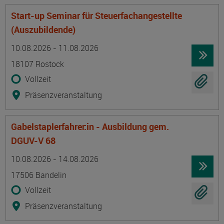
Start-up Seminar für Steuerfachangestellte
(Auszubildende)
Termin
Ort
Zeitmuster
Lehr- und Lernform
10.08.2026 - 11.08.2026
18107 Rostock
Vollzeit
Präsenzveranstaltung
Gabelstaplerfahrer:in - Ausbildung gem.
DGUV-V 68
Termin
Ort
Zeitmuster
Lehr- und Lernform
10.08.2026 - 14.08.2026
17506 Bandelin
Vollzeit
Präsenzveranstaltung