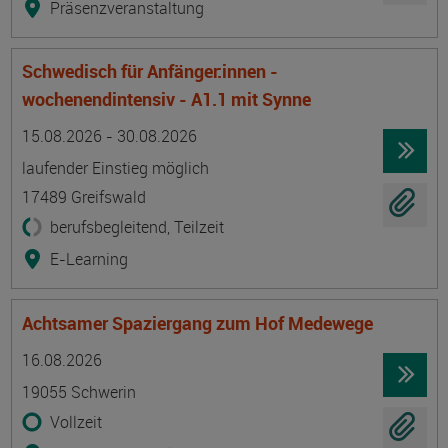
Präsenzveranstaltung
Schwedisch für Anfänger:innen -
wochenendintensiv - A1.1 mit Synne
Termin
Ort
Zeitmuster
Lehr- und Lernform
15.08.2026 - 30.08.2026
laufender Einstieg möglich
17489 Greifswald
berufsbegleitend, Teilzeit
E-Learning
Achtsamer Spaziergang zum Hof Medewege
Termin
Ort
Zeitmuster
Lehr- und Lernform
16.08.2026
19055 Schwerin
Vollzeit