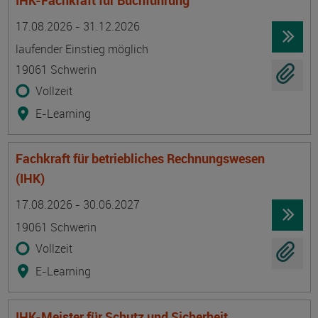
IHK-Fachkraft für Buchführung
Termin
Ort
Zeitmuster
Lehr- und Lernform
17.08.2026 - 31.12.2026
laufender Einstieg möglich
19061 Schwerin
Vollzeit
E-Learning
Fachkraft für betriebliches Rechnungswesen
(IHK)
Termin
Ort
Zeitmuster
Lehr- und Lernform
17.08.2026 - 30.06.2027
19061 Schwerin
Vollzeit
E-Learning
IHK-Meister für Schutz und Sicherheit