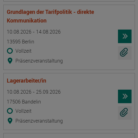
Grundlagen der Tarifpolitik - direkte
Kommunikation
Termin
Ort
Zeitmuster
Lehr- und Lernform
10.08.2026 - 14.08.2026
13595 Berlin
Vollzeit
Präsenzveranstaltung
Lagerarbeiter/in
Termin
Ort
Zeitmuster
Lehr- und Lernform
10.08.2026 - 25.09.2026
17506 Bandelin
Vollzeit
Präsenzveranstaltung