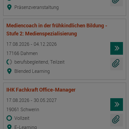
Präsenzveranstaltung
Mediencoach in der frühkindlichen Bildung -
Stufe 2: Medienspezialisierung
Termin
Ort
Zeitmuster
Lehr- und Lernform
17.08.2026 - 04.12.2026
17166 Dahmen
berufsbegleitend, Teilzeit
Blended Learning
IHK Fachkraft Office-Manager
Termin
Ort
Zeitmuster
Lehr- und Lernform
17.08.2026 - 30.05.2027
19061 Schwerin
Vollzeit
E-Learning