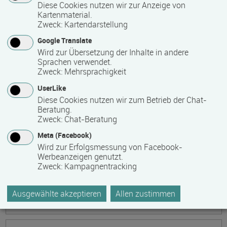
Ökonomische Grundkenntnisse:
Diese Cookies nutzen wir zur Anzeige von
Kartenmaterial.
Zusammenhänge verstehen - betrieblich aktiv
Zweck
:
Kartendarstellung
werden!
Google Translate
Termin
Ort
Zeitmuster
Lehr- und Lernform
Wird zur Übersetzung der Inhalte in andere
17.08.2026 - 21.08.2026
Sprachen verwendet.
13595 Berlin
Zweck
:
Mehrsprachigkeit
Vollzeit
UserLike
Diese Cookies nutzen wir zum Betrieb der Chat-
Präsenzveranstaltung
Beratung.
Zweck
:
Chat-Beratung
Keramik, Yoga und Mee(h)r
Meta (Facebook)
Termin
Ort
Zeitmuster
Lehr- und Lernform
Wird zur Erfolgsmessung von Facebook-
17.08.2026 - 21.08.2026
Werbeanzeigen genutzt.
Zweck
:
Kampagnentracking
17509 Lubmin
Vollzeit
Ausgewählte akzeptieren
Allen zustimmen
Präsenzveranstaltung