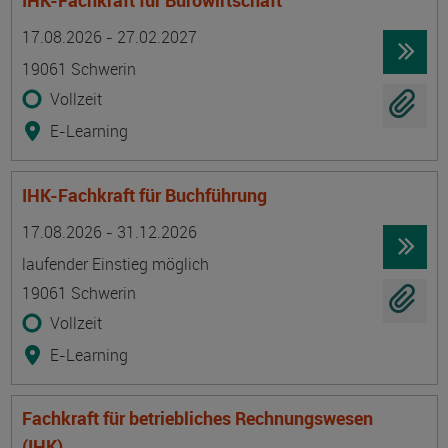
IHK-Fachkraft für Bürowirtschaft
Termin
Ort
Zeitmuster
Lehr- und Lernform
17.08.2026 - 27.02.2027
19061 Schwerin
Vollzeit
E-Learning
IHK-Fachkraft für Buchführung
Termin
Ort
Zeitmuster
Lehr- und Lernform
17.08.2026 - 31.12.2026
laufender Einstieg möglich
19061 Schwerin
Vollzeit
E-Learning
Fachkraft für betriebliches Rechnungswesen
(IHK)