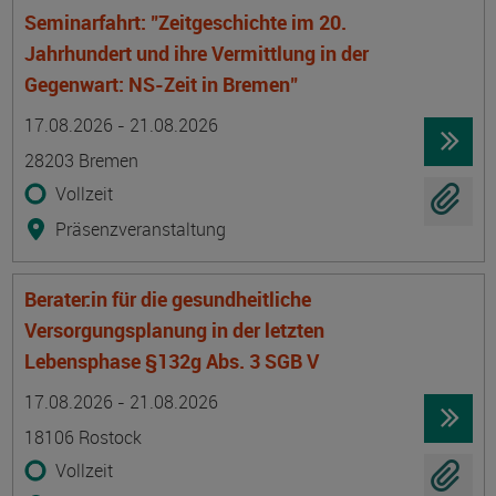
Seminarfahrt: "Zeitgeschichte im 20.
Jahrhundert und ihre Vermittlung in der
Gegenwart: NS-Zeit in Bremen"
Termin
Ort
Zeitmuster
Lehr- und Lernform
17.08.2026 - 21.08.2026
28203 Bremen
Vollzeit
Präsenzveranstaltung
Berater:in für die gesundheitliche
Versorgungsplanung in der letzten
Lebensphase §132g Abs. 3 SGB V
Termin
Ort
Zeitmuster
Lehr- und Lernform
17.08.2026 - 21.08.2026
18106 Rostock
Vollzeit