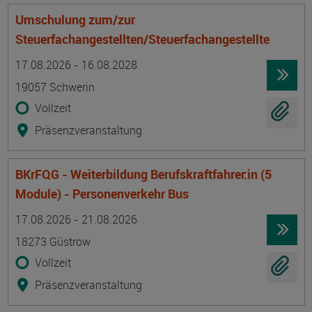
Umschulung zum/zur
Steuerfachangestellten/Steuerfachangestellte
Termin
Ort
Zeitmuster
Lehr- und Lernform
17.08.2026 - 16.08.2028
19057 Schwerin
Vollzeit
Präsenzveranstaltung
BKrFQG - Weiterbildung Berufskraftfahrer:in (5
Module) - Personenverkehr Bus
Termin
Ort
Zeitmuster
Lehr- und Lernform
17.08.2026 - 21.08.2026
18273 Güstrow
Vollzeit
Präsenzveranstaltung