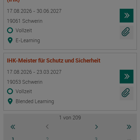
Termin
Ort
Zeitmuster
Lehr- und Lernform
17.08.2026 - 30.06.2027
19061 Schwerin
Vollzeit
E-Learning
IHK-Meister für Schutz und Sicherheit
Termin
Ort
Zeitmuster
Lehr- und Lernform
17.08.2026 - 23.03.2027
19053 Schwerin
Vollzeit
Blended Learning
1
von 209
Seite
zur ersten Seite wechseln
zur nächsten Seite
zur 
zur vorherigen Seite wechseln
Seite
Seite
Seite
...
1
2
3