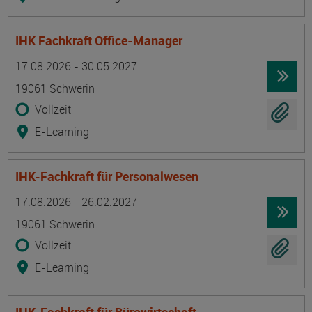
IHK Fachkraft Office-Manager
Termin
Ort
Zeitmuster
Lehr- und Lernform
17.08.2026 - 30.05.2027
19061 Schwerin
Vollzeit
E-Learning
IHK-Fachkraft für Personalwesen
Termin
Ort
Zeitmuster
Lehr- und Lernform
17.08.2026 - 26.02.2027
19061 Schwerin
Vollzeit
E-Learning