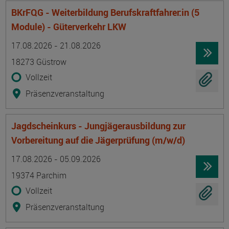
BKrFQG - Weiterbildung Berufskraftfahrer:in (5
Module) - Güterverkehr LKW
Termin
Ort
Zeitmuster
Lehr- und Lernform
17.08.2026 - 21.08.2026
18273 Güstrow
Vollzeit
Präsenzveranstaltung
Jagdscheinkurs - Jungjägerausbildung zur
Vorbereitung auf die Jägerprüfung (m/w/d)
Termin
Ort
Zeitmuster
Lehr- und Lernform
17.08.2026 - 05.09.2026
19374 Parchim
Vollzeit
Präsenzveranstaltung