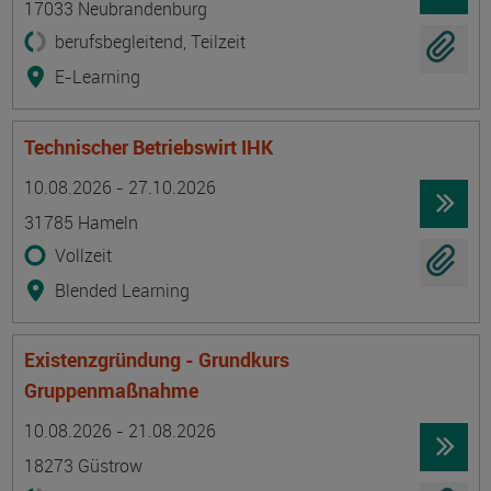
17033 Neubrandenburg
berufsbegleitend, Teilzeit
E-Learning
Technischer Betriebswirt IHK
Termin
Ort
Zeitmuster
Lehr- und Lernform
10.08.2026 - 27.10.2026
31785 Hameln
Vollzeit
Blended Learning
Existenzgründung - Grundkurs
Gruppenmaßnahme
Termin
Ort
Zeitmuster
Lehr- und Lernform
10.08.2026 - 21.08.2026
18273 Güstrow