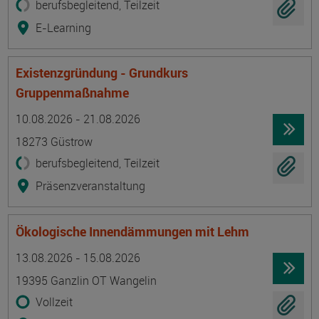
berufsbegleitend, Teilzeit
E-Learning
Existenzgründung - Grundkurs
Gruppenmaßnahme
Termin
Ort
Zeitmuster
Lehr- und Lernform
10.08.2026 - 21.08.2026
18273 Güstrow
berufsbegleitend, Teilzeit
Präsenzveranstaltung
Ökologische Innendämmungen mit Lehm
Termin
Ort
Zeitmuster
Lehr- und Lernform
13.08.2026 - 15.08.2026
19395 Ganzlin OT Wangelin
Vollzeit