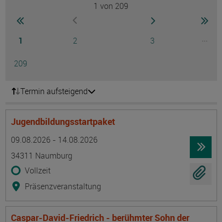
1
von 209
Seite
zur ersten Seite wechseln
zur nächsten Seite
zur 
zur vorherigen Seite wechseln
Seite
Seite
Seite
...
1
2
3
Ausg
Seite
209
Termin aufsteigend
Jugendbildungsstartpaket
Termin
Ort
Zeitmuster
Lehr- und Lernform
09.08.2026 - 14.08.2026
34311 Naumburg
Vollzeit
Präsenzveranstaltung
Caspar-David-Friedrich - berühmter Sohn der