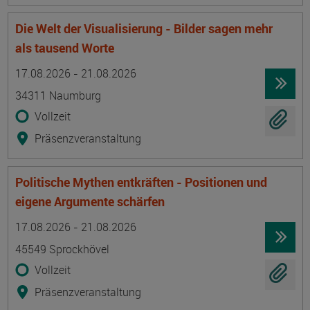
Die Welt der Visualisierung - Bilder sagen mehr
als tausend Worte
Termin
Ort
Zeitmuster
Lehr- und Lernform
17.08.2026 - 21.08.2026
34311 Naumburg
Vollzeit
Präsenzveranstaltung
Politische Mythen entkräften - Positionen und
eigene Argumente schärfen
Termin
Ort
Zeitmuster
Lehr- und Lernform
17.08.2026 - 21.08.2026
45549 Sprockhövel
Vollzeit
Präsenzveranstaltung