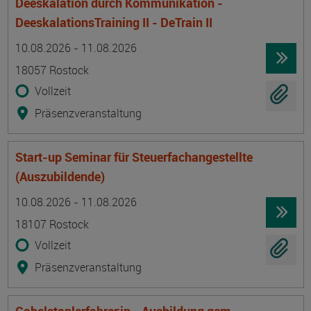
Deeskalation durch Kommunikation -
DeeskalationsTraining II - DeTrain II
Termin
Ort
Zeitmuster
Lehr- und Lernform
10.08.2026 - 11.08.2026
18057 Rostock
Vollzeit
Präsenzveranstaltung
Start-up Seminar für Steuerfachangestellte
(Auszubildende)
Termin
Ort
Zeitmuster
Lehr- und Lernform
10.08.2026 - 11.08.2026
18107 Rostock
Vollzeit
Präsenzveranstaltung