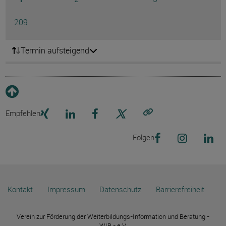
Ausg
Seite
209
Termin aufsteigend
Empfehlen
Link kopieren
Folgen
Kontakt
Impressum
Datenschutz
Barrierefreiheit
Verein zur Förderung der Weiterbildungs-Information und Beratung -
WIB - e.V.