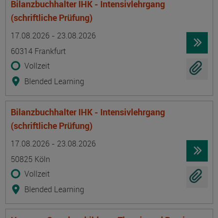
Bilanzbuchhalter IHK - Intensivlehrgang
(schriftliche Prüfung)
Termin
Ort
Zeitmuster
Lehr- und Lernform
17.08.2026 - 23.08.2026
60314 Frankfurt
Vollzeit
Blended Learning
Bilanzbuchhalter IHK - Intensivlehrgang
(schriftliche Prüfung)
Termin
Ort
Zeitmuster
Lehr- und Lernform
17.08.2026 - 23.08.2026
50825 Köln
Vollzeit
Blended Learning