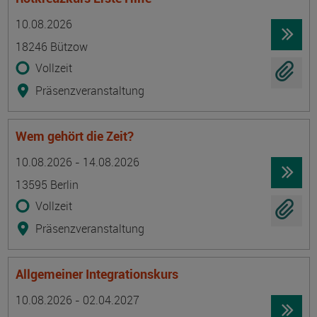
Termin
Ort
Zeitmuster
Lehr- und Lernform
10.08.2026
18246 Bützow
Vollzeit
Präsenzveranstaltung
Wem gehört die Zeit?
Termin
Ort
Zeitmuster
Lehr- und Lernform
10.08.2026 - 14.08.2026
13595 Berlin
Vollzeit
Präsenzveranstaltung
Allgemeiner Integrationskurs
Termin
Ort
Zeitmuster
Lehr- und Lernform
10.08.2026 - 02.04.2027