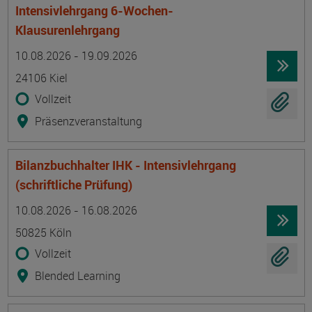
Intensivlehrgang 6-Wochen-
Klausurenlehrgang
Termin
Ort
Zeitmuster
Lehr- und Lernform
10.08.2026 - 19.09.2026
24106 Kiel
Vollzeit
Präsenzveranstaltung
Bilanzbuchhalter IHK - Intensivlehrgang
(schriftliche Prüfung)
Termin
Ort
Zeitmuster
Lehr- und Lernform
10.08.2026 - 16.08.2026
50825 Köln
Vollzeit
Blended Learning