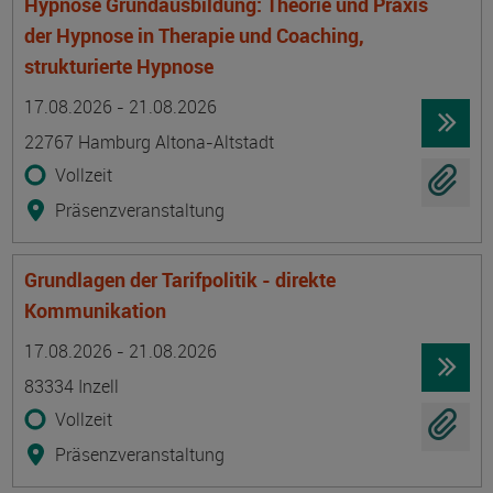
Hypnose Grundausbildung: Theorie und Praxis
der Hypnose in Therapie und Coaching,
strukturierte Hypnose
Termin
Ort
Zeitmuster
Lehr- und Lernform
17.08.2026 - 21.08.2026
22767 Hamburg Altona-Altstadt
Vollzeit
Präsenzveranstaltung
Grundlagen der Tarifpolitik - direkte
Kommunikation
Termin
Ort
Zeitmuster
Lehr- und Lernform
17.08.2026 - 21.08.2026
83334 Inzell
Vollzeit
Präsenzveranstaltung