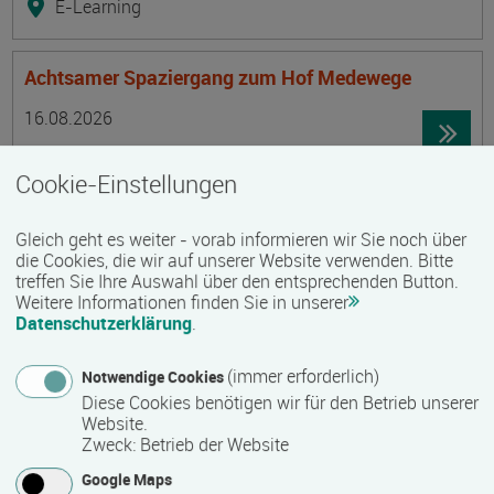
E-Learning
Achtsamer Spaziergang zum Hof Medewege
Termin
Ort
Zeitmuster
Lehr- und Lernform
16.08.2026
19055 Schwerin
Cookie-Einstellungen
Vollzeit
Präsenzveranstaltung
Gleich geht es weiter - vorab informieren wir Sie noch über
die Cookies, die wir auf unserer Website verwenden. Bitte
treffen Sie Ihre Auswahl über den entsprechenden Button.
Trainingsreise Freiwillige
Weitere Informationen finden Sie in unserer
Termin
Ort
Zeitmuster
Lehr- und Lernform
Datenschutzerklärung
.
16.08.2026 - 22.08.2026
23730 Neustadt/ Holstein
(immer erforderlich)
Notwendige Cookies
Vollzeit
Diese Cookies benötigen wir für den Betrieb unserer
Website.
Präsenzveranstaltung
Zweck
:
Betrieb der Website
Google Maps