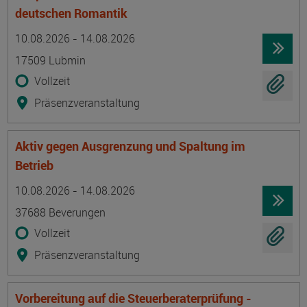
deutschen Romantik
Termin
Ort
Zeitmuster
Lehr- und Lernform
10.08.2026 - 14.08.2026
17509 Lubmin
Vollzeit
Präsenzveranstaltung
Aktiv gegen Ausgrenzung und Spaltung im
Betrieb
Termin
Ort
Zeitmuster
Lehr- und Lernform
10.08.2026 - 14.08.2026
37688 Beverungen
Vollzeit
Präsenzveranstaltung
Vorbereitung auf die Steuerberaterprüfung -