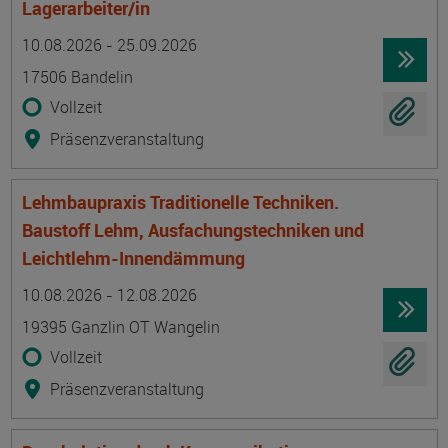
Lagerarbeiter/in
Termin
Ort
Zeitmuster
Lehr- und Lernform
10.08.2026 - 25.09.2026
17506 Bandelin
Vollzeit
Präsenzveranstaltung
Lehmbaupraxis Traditionelle Techniken.
Baustoff Lehm, Ausfachungstechniken und
Leichtlehm-Innendämmung
Termin
Ort
Zeitmuster
Lehr- und Lernform
10.08.2026 - 12.08.2026
19395 Ganzlin OT Wangelin
Vollzeit
Präsenzveranstaltung