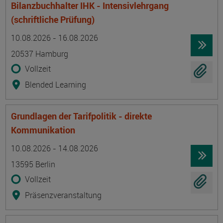
Bilanzbuchhalter IHK - Intensivlehrgang
(schriftliche Prüfung)
Termin
Ort
Zeitmuster
Lehr- und Lernform
10.08.2026 - 16.08.2026
20537 Hamburg
Vollzeit
Blended Learning
Grundlagen der Tarifpolitik - direkte
Kommunikation
Termin
Ort
Zeitmuster
Lehr- und Lernform
10.08.2026 - 14.08.2026
13595 Berlin
Vollzeit
Präsenzveranstaltung