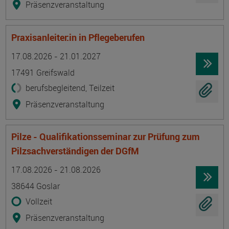
Präsenzveranstaltung
Praxisanleiter:in in Pflegeberufen
Termin
Ort
Zeitmuster
Lehr- und Lernform
17.08.2026 - 21.01.2027
17491 Greifswald
berufsbegleitend, Teilzeit
Präsenzveranstaltung
Pilze - Qualifikationsseminar zur Prüfung zum
Pilzsachverständigen der DGfM
Termin
Ort
Zeitmuster
Lehr- und Lernform
17.08.2026 - 21.08.2026
38644 Goslar
Vollzeit
Präsenzveranstaltung