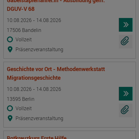
Gabelstaplerfahrer:in - Ausbildung gem.
DGUV-V 68
Termin
Ort
Zeitmuster
Lehr- und Lernform
10.08.2026 - 14.08.2026
17506 Bandelin
Vollzeit
Präsenzveranstaltung
Geschichte vor Ort - Methodenwerkstatt
Migrationsgeschichte
Termin
Ort
Zeitmuster
Lehr- und Lernform
10.08.2026 - 14.08.2026
13595 Berlin
Vollzeit
Präsenzveranstaltung
Rotkreuzkurs Erste Hilfe