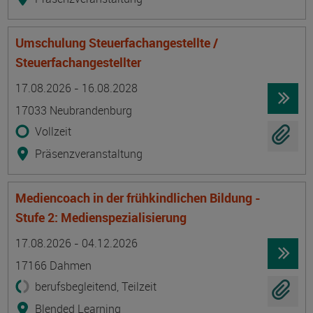
Umschulung Steuerfachangestellte /
Steuerfachangestellter
Termin
Ort
Zeitmuster
Lehr- und Lernform
17.08.2026 - 16.08.2028
17033 Neubrandenburg
Vollzeit
Präsenzveranstaltung
Mediencoach in der frühkindlichen Bildung -
Stufe 2: Medienspezialisierung
Termin
Ort
Zeitmuster
Lehr- und Lernform
17.08.2026 - 04.12.2026
17166 Dahmen
berufsbegleitend, Teilzeit
Blended Learning