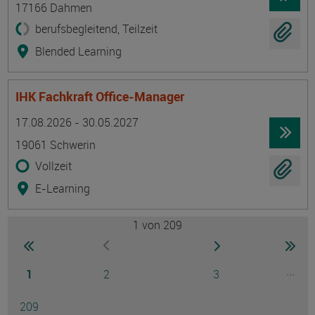
17166 Dahmen
berufsbegleitend, Teilzeit
Blended Learning
IHK Fachkraft Office-Manager
Termin
Ort
Zeitmuster
Lehr- und Lernform
17.08.2026 - 30.05.2027
19061 Schwerin
Vollzeit
E-Learning
1
von 209
Seite
zur ersten Seite wechseln
zur nächsten Seite
zur 
zur vorherigen Seite wechseln
Seite
Seite
Seite
...
1
2
3
Ausg
Seite
209