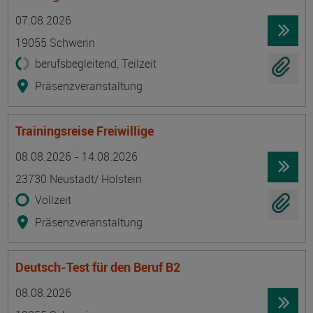
Termin
Ort
Zeitmuster
Lehr- und Lernform
07.08.2026
19055 Schwerin
berufsbegleitend, Teilzeit
Präsenzveranstaltung
Trainingsreise Freiwillige
Termin
Ort
Zeitmuster
Lehr- und Lernform
08.08.2026 - 14.08.2026
23730 Neustadt/ Holstein
Vollzeit
Präsenzveranstaltung
Deutsch-Test für den Beruf B2
Termin
Ort
Zeitmuster
Lehr- und Lernform
08.08.2026