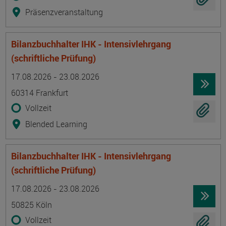
Präsenzveranstaltung
Bilanzbuchhalter IHK - Intensivlehrgang
(schriftliche Prüfung)
Termin
Ort
Zeitmuster
Lehr- und Lernform
17.08.2026 - 23.08.2026
60314 Frankfurt
Vollzeit
Blended Learning
Bilanzbuchhalter IHK - Intensivlehrgang
(schriftliche Prüfung)
Termin
Ort
Zeitmuster
Lehr- und Lernform
17.08.2026 - 23.08.2026
50825 Köln
Vollzeit