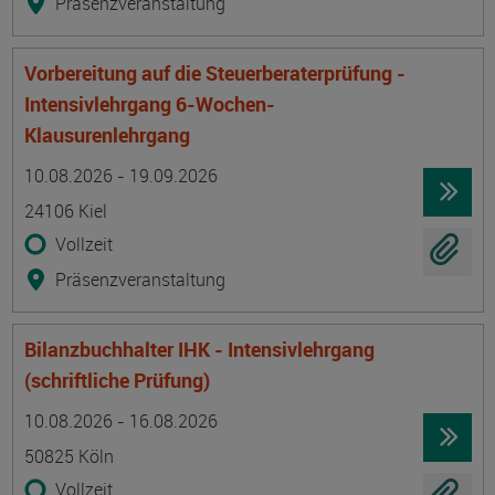
Präsenzveranstaltung
Vorbereitung auf die Steuerberaterprüfung -
Intensivlehrgang 6-Wochen-
Klausurenlehrgang
Termin
Ort
Zeitmuster
Lehr- und Lernform
10.08.2026 - 19.09.2026
24106 Kiel
Vollzeit
Präsenzveranstaltung
Bilanzbuchhalter IHK - Intensivlehrgang
(schriftliche Prüfung)
Termin
Ort
Zeitmuster
Lehr- und Lernform
10.08.2026 - 16.08.2026
50825 Köln
Vollzeit