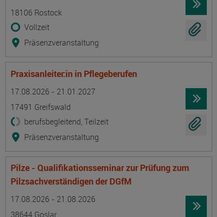
18106 Rostock
Vollzeit
Präsenzveranstaltung
Praxisanleiter:in in Pflegeberufen
Termin
Ort
Zeitmuster
Lehr- und Lernform
17.08.2026 - 21.01.2027
17491 Greifswald
berufsbegleitend, Teilzeit
Präsenzveranstaltung
Pilze - Qualifikationsseminar zur Prüfung zum
Pilzsachverständigen der DGfM
Termin
Ort
Zeitmuster
Lehr- und Lernform
17.08.2026 - 21.08.2026
38644 Goslar