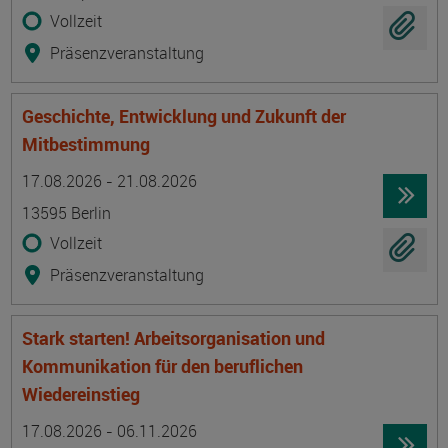
Vollzeit
Präsenzveranstaltung
Geschichte, Entwicklung und Zukunft der
Mitbestimmung
Termin
Ort
Zeitmuster
Lehr- und Lernform
17.08.2026 - 21.08.2026
13595 Berlin
Vollzeit
Präsenzveranstaltung
Stark starten! Arbeitsorganisation und
Kommunikation für den beruflichen
Wiedereinstieg
Termin
Ort
Zeitmuster
Lehr- und Lernform
17.08.2026 - 06.11.2026