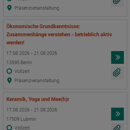
Präsenzveranstaltung
Ökonomische Grundkenntnisse:
Zusammenhänge verstehen - betrieblich aktiv
werden!
Termin
Ort
Zeitmuster
Lehr- und Lernform
17.08.2026 - 21.08.2026
13595 Berlin
Vollzeit
Präsenzveranstaltung
Keramik, Yoga und Mee(h)r
Termin
Ort
Zeitmuster
Lehr- und Lernform
17.08.2026 - 21.08.2026
17509 Lubmin
Vollzeit