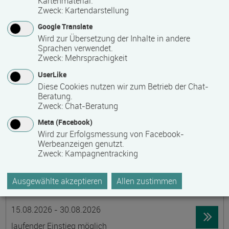
Kartenmaterial.
Zweck
:
Kartendarstellung
19395 Ganzlin OT Wangelin
Google Translate
Vollzeit
Wird zur Übersetzung der Inhalte in andere
Präsenzveranstaltung
Sprachen verwendet.
Zweck
:
Mehrsprachigkeit
UserLike
LID-Prüfung (Leben in Deutschland)
Diese Cookies nutzen wir zum Betrieb der Chat-
Termin
Ort
Zeitmuster
Lehr- und Lernform
Beratung.
14.08.2026
Zweck
:
Chat-Beratung
19055 Schwerin
Meta (Facebook)
berufsbegleitend, Teilzeit
Wird zur Erfolgsmessung von Facebook-
Werbeanzeigen genutzt.
Präsenzveranstaltung
Zweck
:
Kampagnentracking
Schwedisch für Anfänger:innen -
Ausgewählte akzeptieren
Allen zustimmen
wochenendintensiv - A1.1 mit Synne
Termin
Ort
Zeitmuster
Lehr- und Lernform
15.08.2026 - 30.08.2026
laufender Einstieg möglich