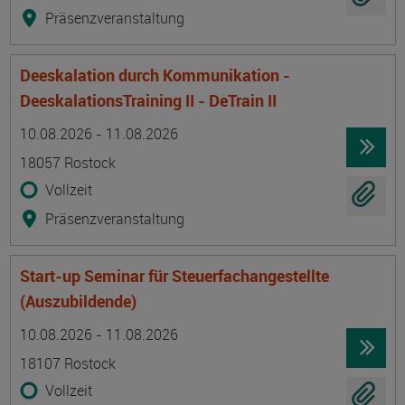
Präsenzveranstaltung
Deeskalation durch Kommunikation -
DeeskalationsTraining II - DeTrain II
Termin
Ort
Zeitmuster
Lehr- und Lernform
10.08.2026 - 11.08.2026
18057 Rostock
Vollzeit
Präsenzveranstaltung
Start-up Seminar für Steuerfachangestellte
(Auszubildende)
Termin
Ort
Zeitmuster
Lehr- und Lernform
10.08.2026 - 11.08.2026
18107 Rostock
Vollzeit