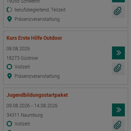
19055 Schwerin
berufsbegleitend, Teilzeit
Präsenzveranstaltung
Kurs Erste Hilfe Outdoor
Termin
Ort
Zeitmuster
Lehr- und Lernform
08.08.2026
18273 Güstrow
Vollzeit
Präsenzveranstaltung
Jugendbildungsstartpaket
Termin
Ort
Zeitmuster
Lehr- und Lernform
09.08.2026 - 14.08.2026
34311 Naumburg
Vollzeit