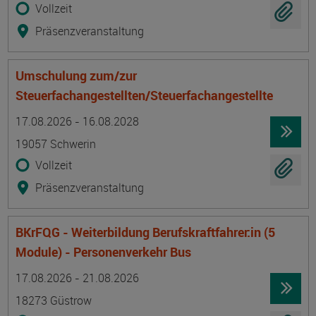
Vollzeit
Präsenzveranstaltung
Umschulung zum/zur
Steuerfachangestellten/Steuerfachangestellte
Termin
Ort
Zeitmuster
Lehr- und Lernform
17.08.2026 - 16.08.2028
19057 Schwerin
Vollzeit
Präsenzveranstaltung
BKrFQG - Weiterbildung Berufskraftfahrer:in (5
Module) - Personenverkehr Bus
Termin
Ort
Zeitmuster
Lehr- und Lernform
17.08.2026 - 21.08.2026
18273 Güstrow