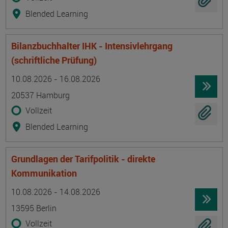
Blended Learning
Bilanzbuchhalter IHK - Intensivlehrgang
(schriftliche Prüfung)
Termin
Ort
Zeitmuster
Lehr- und Lernform
10.08.2026 - 16.08.2026
20537 Hamburg
Vollzeit
Blended Learning
Grundlagen der Tarifpolitik - direkte
Kommunikation
Termin
Ort
Zeitmuster
Lehr- und Lernform
10.08.2026 - 14.08.2026
13595 Berlin
Vollzeit