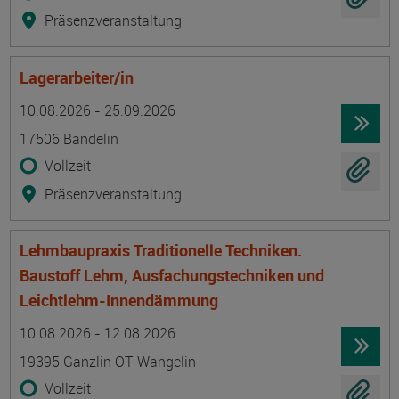
Präsenzveranstaltung
Lagerarbeiter/in
Termin
Ort
Zeitmuster
Lehr- und Lernform
10.08.2026 - 25.09.2026
17506 Bandelin
Vollzeit
Präsenzveranstaltung
Lehmbaupraxis Traditionelle Techniken.
Baustoff Lehm, Ausfachungstechniken und
Leichtlehm-Innendämmung
Termin
Ort
Zeitmuster
Lehr- und Lernform
10.08.2026 - 12.08.2026
19395 Ganzlin OT Wangelin
Vollzeit