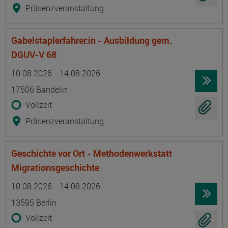
Präsenzveranstaltung
Gabelstaplerfahrer:in - Ausbildung gem.
DGUV-V 68
Termin
Ort
Zeitmuster
Lehr- und Lernform
10.08.2026 - 14.08.2026
17506 Bandelin
Vollzeit
Präsenzveranstaltung
Geschichte vor Ort - Methodenwerkstatt
Migrationsgeschichte
Termin
Ort
Zeitmuster
Lehr- und Lernform
10.08.2026 - 14.08.2026
13595 Berlin
Vollzeit