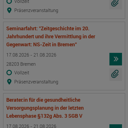
Vollzeit
Präsenzveranstaltung
Seminarfahrt: "Zeitgeschichte im 20.
Jahrhundert und ihre Vermittlung in der
Gegenwart: NS-Zeit in Bremen"
Termin
Ort
Zeitmuster
Lehr- und Lernform
17.08.2026 - 21.08.2026
28203 Bremen
Vollzeit
Präsenzveranstaltung
Berater:in für die gesundheitliche
Versorgungsplanung in der letzten
Lebensphase §132g Abs. 3 SGB V
Termin
Ort
Zeitmuster
Lehr- und Lernform
17.08.2026 - 21.08.2026