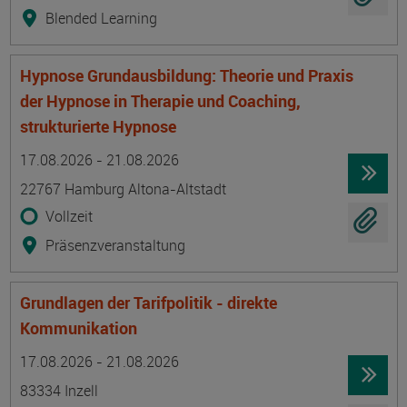
Blended Learning
Hypnose Grundausbildung: Theorie und Praxis
der Hypnose in Therapie und Coaching,
strukturierte Hypnose
Termin
Ort
Zeitmuster
Lehr- und Lernform
17.08.2026 - 21.08.2026
22767 Hamburg Altona-Altstadt
Vollzeit
Präsenzveranstaltung
Grundlagen der Tarifpolitik - direkte
Kommunikation
Termin
Ort
Zeitmuster
Lehr- und Lernform
17.08.2026 - 21.08.2026
83334 Inzell