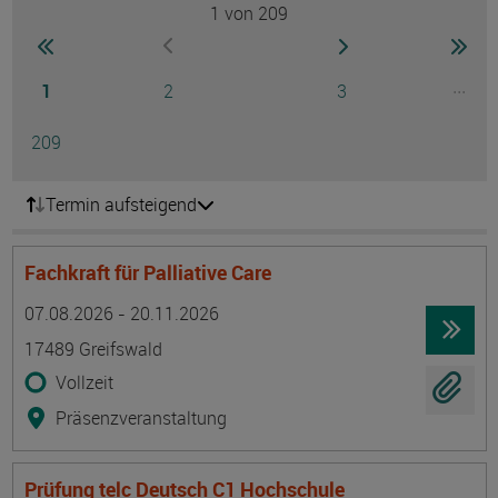
1
von 209
Seite
zur ersten Seite wechseln
zur nächsten Seite
zur 
zur vorherigen Seite wechseln
Seite
Seite
Seite
...
1
2
3
Ausg
Seite
209
Termin aufsteigend
Fachkraft für Palliative Care
Termin
Ort
Zeitmuster
Lehr- und Lernform
07.08.2026 - 20.11.2026
17489 Greifswald
Vollzeit
Präsenzveranstaltung
Prüfung telc Deutsch C1 Hochschule