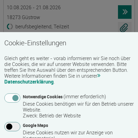
Termin
Ort
Zeitmuster
Lehr- und Lernform
10.08.2026 - 21.08.2026
18273 Güstrow
berufsbegleitend, Teilzeit
E-Learning
Cookie-Einstellungen
Existenzgründung - Grundkurs
Gleich geht es weiter - vorab informieren wir Sie noch über
Gruppenmaßnahme
die Cookies, die wir auf unserer Website verwenden. Bitte
treffen Sie Ihre Auswahl über den entsprechenden Button.
Termin
Ort
Zeitmuster
Lehr- und Lernform
10.08.2026 - 21.08.2026
Weitere Informationen finden Sie in unserer
Datenschutzerklärung
.
18273 Güstrow
berufsbegleitend, Teilzeit
(immer erforderlich)
Notwendige Cookies
Diese Cookies benötigen wir für den Betrieb unserer
Präsenzveranstaltung
Website.
Zweck
:
Betrieb der Website
Ökologische Innendämmungen mit Lehm
Google Maps
Termin
Ort
Zeitmuster
Lehr- und Lernform
Diese Cookies nutzen wir zur Anzeige von
13.08.2026 - 15.08.2026