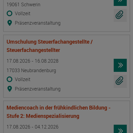
19061 Schwerin
Vollzeit
Präsenzveranstaltung
Umschulung Steuerfachangestellte /
Steuerfachangestellter
Termin
Ort
Zeitmuster
Lehr- und Lernform
17.08.2026 - 16.08.2028
17033 Neubrandenburg
Vollzeit
Präsenzveranstaltung
Mediencoach in der frühkindlichen Bildung -
Stufe 2: Medienspezialisierung
Termin
Ort
Zeitmuster
Lehr- und Lernform
17.08.2026 - 04.12.2026