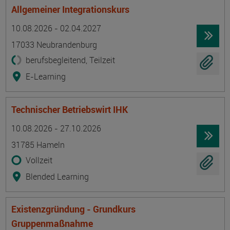
Allgemeiner Integrationskurs
Termin
Ort
Zeitmuster
Lehr- und Lernform
10.08.2026 - 02.04.2027
17033 Neubrandenburg
berufsbegleitend, Teilzeit
E-Learning
Technischer Betriebswirt IHK
Termin
Ort
Zeitmuster
Lehr- und Lernform
10.08.2026 - 27.10.2026
31785 Hameln
Vollzeit
Blended Learning
Existenzgründung - Grundkurs
Gruppenmaßnahme