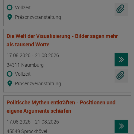
Vollzeit
Präsenzveranstaltung
Die Welt der Visualisierung - Bilder sagen mehr
als tausend Worte
Termin
Ort
Zeitmuster
Lehr- und Lernform
17.08.2026 - 21.08.2026
34311 Naumburg
Vollzeit
Präsenzveranstaltung
Politische Mythen entkräften - Positionen und
eigene Argumente schärfen
Termin
Ort
Zeitmuster
Lehr- und Lernform
17.08.2026 - 21.08.2026
45549 Sprockhövel