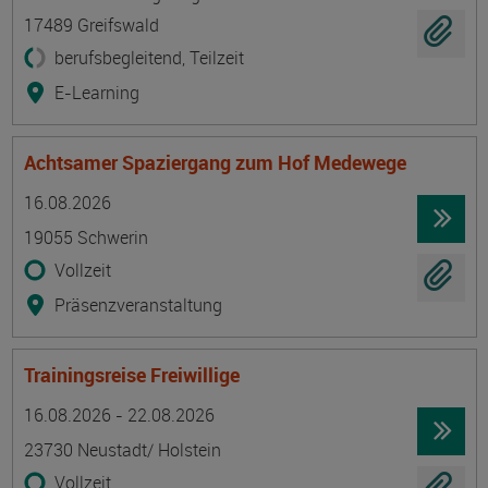
17489 Greifswald
berufsbegleitend, Teilzeit
E-Learning
Achtsamer Spaziergang zum Hof Medewege
Termin
Ort
Zeitmuster
Lehr- und Lernform
16.08.2026
19055 Schwerin
Vollzeit
Präsenzveranstaltung
Trainingsreise Freiwillige
Termin
Ort
Zeitmuster
Lehr- und Lernform
16.08.2026 - 22.08.2026
23730 Neustadt/ Holstein
Vollzeit