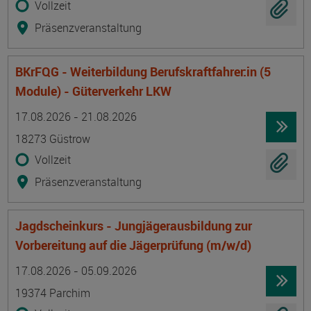
Vollzeit
Präsenzveranstaltung
BKrFQG - Weiterbildung Berufskraftfahrer:in (5
Module) - Güterverkehr LKW
Termin
Ort
Zeitmuster
Lehr- und Lernform
17.08.2026 - 21.08.2026
18273 Güstrow
Vollzeit
Präsenzveranstaltung
Jagdscheinkurs - Jungjägerausbildung zur
Vorbereitung auf die Jägerprüfung (m/w/d)
Termin
Ort
Zeitmuster
Lehr- und Lernform
17.08.2026 - 05.09.2026
19374 Parchim