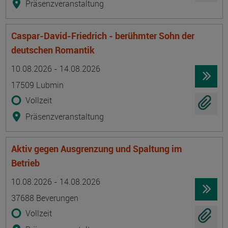
Präsenzveranstaltung
Caspar-David-Friedrich - berühmter Sohn der
deutschen Romantik
Termin
Ort
Zeitmuster
Lehr- und Lernform
10.08.2026 - 14.08.2026
17509 Lubmin
Vollzeit
Präsenzveranstaltung
Aktiv gegen Ausgrenzung und Spaltung im
Betrieb
Termin
Ort
Zeitmuster
Lehr- und Lernform
10.08.2026 - 14.08.2026
37688 Beverungen
Vollzeit