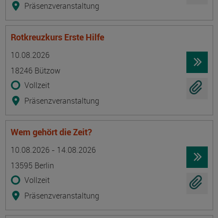
Präsenzveranstaltung
Rotkreuzkurs Erste Hilfe
Termin
Ort
Zeitmuster
Lehr- und Lernform
10.08.2026
18246 Bützow
Vollzeit
Präsenzveranstaltung
Wem gehört die Zeit?
Termin
Ort
Zeitmuster
Lehr- und Lernform
10.08.2026 - 14.08.2026
13595 Berlin
Vollzeit
Präsenzveranstaltung