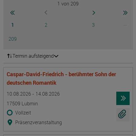
1
von 209
Seite
zur ersten Seite wechseln
zur nächsten Seite
zur 
zur vorherigen Seite wechseln
Seite
Seite
Seite
...
1
2
3
Ausg
Seite
209
Termin aufsteigend
Caspar-David-Friedrich - berühmter Sohn der
deutschen Romantik
Termin
Ort
Zeitmuster
Lehr- und Lernform
10.08.2026 - 14.08.2026
17509 Lubmin
Vollzeit
Präsenzveranstaltung