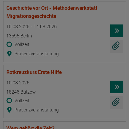
Geschichte vor Ort - Methodenwerkstatt
Migrationsgeschichte
Termin
Ort
Zeitmuster
Lehr- und Lernform
10.08.2026 - 14.08.2026
13595 Berlin
Vollzeit
Präsenzveranstaltung
Rotkreuzkurs Erste Hilfe
Termin
Ort
Zeitmuster
Lehr- und Lernform
10.08.2026
18246 Bützow
Vollzeit
Präsenzveranstaltung
Wem gehört die Zeit?