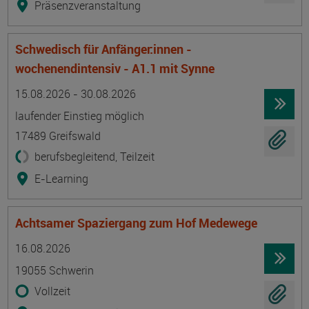
Präsenzveranstaltung
Schwedisch für Anfänger:innen -
wochenendintensiv - A1.1 mit Synne
Termin
Ort
Zeitmuster
Lehr- und Lernform
15.08.2026 - 30.08.2026
laufender Einstieg möglich
17489 Greifswald
berufsbegleitend, Teilzeit
E-Learning
Achtsamer Spaziergang zum Hof Medewege
Termin
Ort
Zeitmuster
Lehr- und Lernform
16.08.2026
19055 Schwerin
Vollzeit