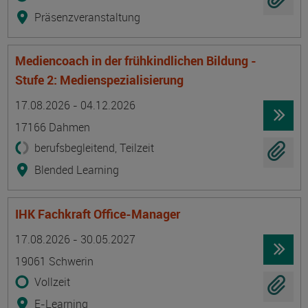
Präsenzveranstaltung
Mediencoach in der frühkindlichen Bildung -
Stufe 2: Medienspezialisierung
Termin
Ort
Zeitmuster
Lehr- und Lernform
17.08.2026 - 04.12.2026
17166 Dahmen
berufsbegleitend, Teilzeit
Blended Learning
IHK Fachkraft Office-Manager
Termin
Ort
Zeitmuster
Lehr- und Lernform
17.08.2026 - 30.05.2027
19061 Schwerin
Vollzeit
E-Learning