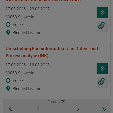
Termin
Ort
Zeitmuster
Lehr- und Lernform
17.08.2026 - 23.03.2027
19053 Schwerin
Vollzeit
Blended Learning
Umschulung Fachinformatiker/-in Daten- und
Prozessanalyse (IHK)
Termin
Ort
Zeitmuster
Lehr- und Lernform
17.08.2026 - 16.08.2028
19053 Schwerin
Vollzeit
Blended Learning
1
von 209
Seite
zur ersten Seite wechseln
zur nächsten Seite
zur 
zur vorherigen Seite wechseln