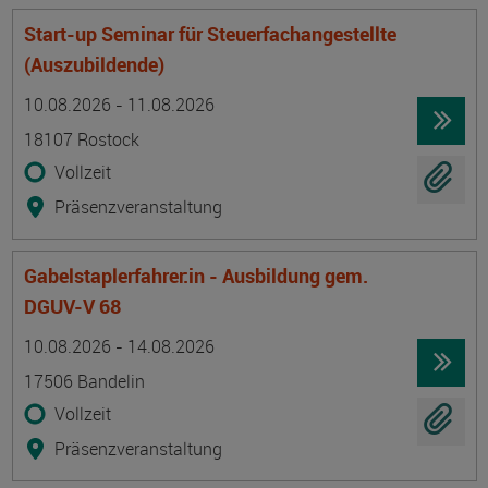
Start-up Seminar für Steuerfachangestellte
(Auszubildende)
Termin
Ort
Zeitmuster
Lehr- und Lernform
10.08.2026 - 11.08.2026
18107 Rostock
Vollzeit
Präsenzveranstaltung
Gabelstaplerfahrer:in - Ausbildung gem.
DGUV-V 68
Termin
Ort
Zeitmuster
Lehr- und Lernform
10.08.2026 - 14.08.2026
17506 Bandelin
Vollzeit
Präsenzveranstaltung