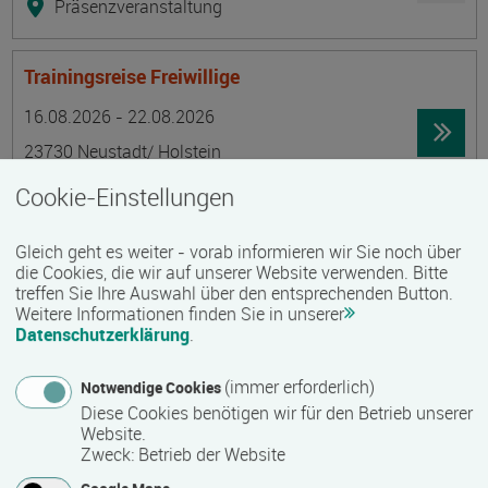
Präsenzveranstaltung
Trainingsreise Freiwillige
Termin
Ort
Zeitmuster
Lehr- und Lernform
16.08.2026 - 22.08.2026
23730 Neustadt/ Holstein
Vollzeit
Cookie-Einstellungen
Präsenzveranstaltung
Gleich geht es weiter - vorab informieren wir Sie noch über
die Cookies, die wir auf unserer Website verwenden. Bitte
Ökonomische Grundkenntnisse:
treffen Sie Ihre Auswahl über den entsprechenden Button.
Weitere Informationen finden Sie in unserer
Zusammenhänge verstehen - betrieblich aktiv
Datenschutzerklärung
.
werden!
Termin
Ort
Zeitmuster
Lehr- und Lernform
(immer erforderlich)
Notwendige Cookies
17.08.2026 - 21.08.2026
Diese Cookies benötigen wir für den Betrieb unserer
13595 Berlin
Website.
Zweck
:
Betrieb der Website
Vollzeit