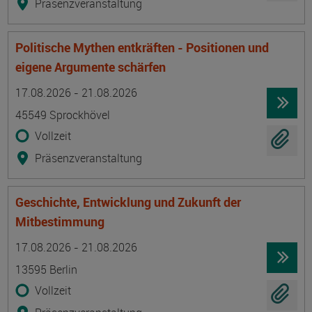
Präsenzveranstaltung
Politische Mythen entkräften - Positionen und
eigene Argumente schärfen
Termin
Ort
Zeitmuster
Lehr- und Lernform
17.08.2026 - 21.08.2026
45549 Sprockhövel
Vollzeit
Präsenzveranstaltung
Geschichte, Entwicklung und Zukunft der
Mitbestimmung
Termin
Ort
Zeitmuster
Lehr- und Lernform
17.08.2026 - 21.08.2026
13595 Berlin
Vollzeit