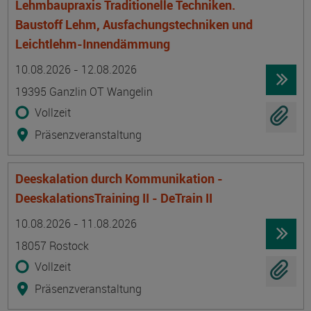
Lehmbaupraxis Traditionelle Techniken.
Baustoff Lehm, Ausfachungstechniken und
Leichtlehm-Innendämmung
Termin
Ort
Zeitmuster
Lehr- und Lernform
10.08.2026 - 12.08.2026
19395 Ganzlin OT Wangelin
Vollzeit
Präsenzveranstaltung
Deeskalation durch Kommunikation -
DeeskalationsTraining II - DeTrain II
Termin
Ort
Zeitmuster
Lehr- und Lernform
10.08.2026 - 11.08.2026
18057 Rostock
Vollzeit
Präsenzveranstaltung