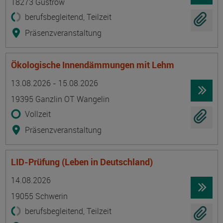
18273 Güstrow
berufsbegleitend, Teilzeit
Präsenzveranstaltung
Ökologische Innendämmungen mit Lehm
Termin
Ort
Zeitmuster
Lehr- und Lernform
13.08.2026 - 15.08.2026
19395 Ganzlin OT Wangelin
Vollzeit
Präsenzveranstaltung
LID-Prüfung (Leben in Deutschland)
Termin
Ort
Zeitmuster
Lehr- und Lernform
14.08.2026
19055 Schwerin
berufsbegleitend, Teilzeit