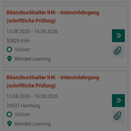
Bilanzbuchhalter IHK - Intensivlehrgang
(schriftliche Prüfung)
Termin
Ort
Zeitmuster
Lehr- und Lernform
10.08.2026 - 16.08.2026
50825 Köln
Vollzeit
Blended Learning
Bilanzbuchhalter IHK - Intensivlehrgang
(schriftliche Prüfung)
Termin
Ort
Zeitmuster
Lehr- und Lernform
10.08.2026 - 16.08.2026
20537 Hamburg
Vollzeit
Blended Learning