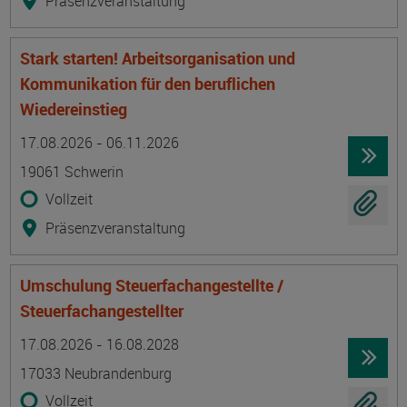
Präsenzveranstaltung
Stark starten! Arbeitsorganisation und
Kommunikation für den beruflichen
Wiedereinstieg
Termin
Ort
Zeitmuster
Lehr- und Lernform
17.08.2026 - 06.11.2026
19061 Schwerin
Vollzeit
Präsenzveranstaltung
Umschulung Steuerfachangestellte /
Steuerfachangestellter
Termin
Ort
Zeitmuster
Lehr- und Lernform
17.08.2026 - 16.08.2028
17033 Neubrandenburg
Vollzeit