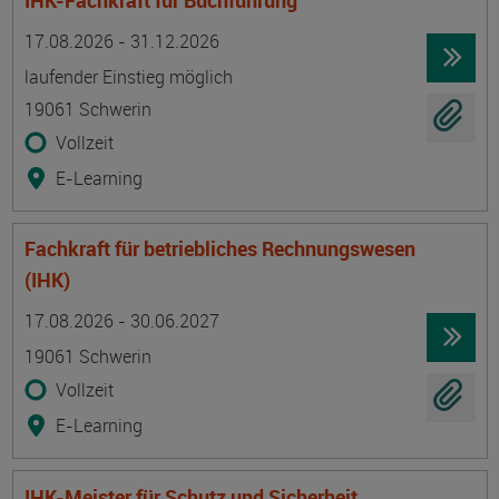
IHK-Fachkraft für Buchführung
Termin
Ort
Zeitmuster
Lehr- und Lernform
17.08.2026 - 31.12.2026
laufender Einstieg möglich
19061 Schwerin
Vollzeit
E-Learning
Fachkraft für betriebliches Rechnungswesen
(IHK)
Termin
Ort
Zeitmuster
Lehr- und Lernform
17.08.2026 - 30.06.2027
19061 Schwerin
Vollzeit
E-Learning
IHK-Meister für Schutz und Sicherheit