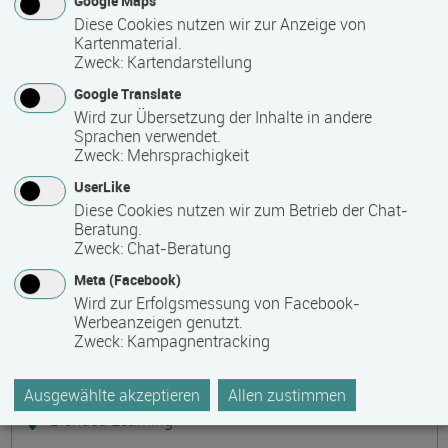
Google Maps
Präsenzveranstaltung
Diese Cookies nutzen wir zur Anzeige von
Kartenmaterial.
Zweck
:
Kartendarstellung
Keramik, Yoga und Mee(h)r
Termin
Ort
Zeitmuster
Lehr- und Lernform
Google Translate
17.08.2026 - 21.08.2026
Wird zur Übersetzung der Inhalte in andere
17509 Lubmin
Sprachen verwendet.
Zweck
:
Mehrsprachigkeit
Vollzeit
UserLike
Präsenzveranstaltung
Diese Cookies nutzen wir zum Betrieb der Chat-
Beratung.
Zweck
:
Chat-Beratung
Bilanzbuchhalter IHK - Intensivlehrgang
Meta (Facebook)
(schriftliche Prüfung)
Wird zur Erfolgsmessung von Facebook-
Termin
Ort
Zeitmuster
Lehr- und Lernform
Werbeanzeigen genutzt.
17.08.2026 - 23.08.2026
Zweck
:
Kampagnentracking
60314 Frankfurt
Vollzeit
Ausgewählte akzeptieren
Allen zustimmen
Blended Learning