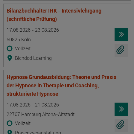
Bilanzbuchhalter IHK - Intensivlehrgang
(schriftliche Prüfung)
Termin
Ort
Zeitmuster
Lehr- und Lernform
17.08.2026 - 23.08.2026
50825 Köln
Vollzeit
Blended Learning
Hypnose Grundausbildung: Theorie und Praxis
der Hypnose in Therapie und Coaching,
strukturierte Hypnose
Termin
Ort
Zeitmuster
Lehr- und Lernform
17.08.2026 - 21.08.2026
22767 Hamburg Altona-Altstadt
Vollzeit
Präsenzveranstaltung