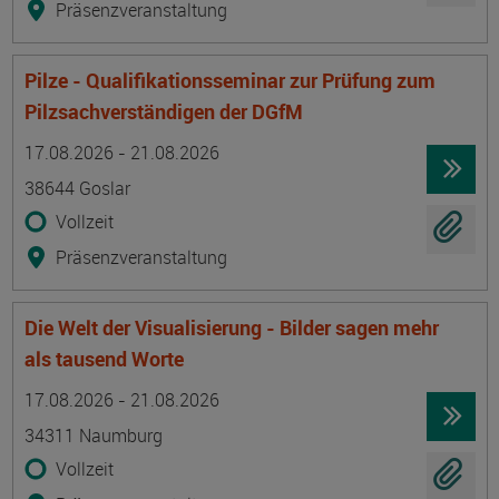
Präsenzveranstaltung
Pilze - Qualifikationsseminar zur Prüfung zum
Pilzsachverständigen der DGfM
Termin
Ort
Zeitmuster
Lehr- und Lernform
17.08.2026 - 21.08.2026
38644 Goslar
Vollzeit
Präsenzveranstaltung
Die Welt der Visualisierung - Bilder sagen mehr
als tausend Worte
Termin
Ort
Zeitmuster
Lehr- und Lernform
17.08.2026 - 21.08.2026
34311 Naumburg
Vollzeit