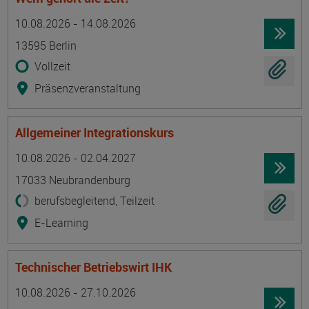
Termin
Ort
Zeitmuster
Lehr- und Lernform
10.08.2026 - 14.08.2026
13595 Berlin
Vollzeit
Präsenzveranstaltung
Allgemeiner Integrationskurs
Termin
Ort
Zeitmuster
Lehr- und Lernform
10.08.2026 - 02.04.2027
17033 Neubrandenburg
berufsbegleitend, Teilzeit
E-Learning
Technischer Betriebswirt IHK
Termin
Ort
Zeitmuster
Lehr- und Lernform
10.08.2026 - 27.10.2026