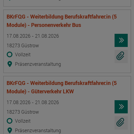
BKrFQG - Weiterbildung Berufskraftfahrer:in (5
Module) - Personenverkehr Bus
Termin
Ort
Zeitmuster
Lehr- und Lernform
17.08.2026 - 21.08.2026
18273 Güstrow
Vollzeit
Präsenzveranstaltung
BKrFQG - Weiterbildung Berufskraftfahrer:in (5
Module) - Güterverkehr LKW
Termin
Ort
Zeitmuster
Lehr- und Lernform
17.08.2026 - 21.08.2026
18273 Güstrow
Vollzeit
Präsenzveranstaltung