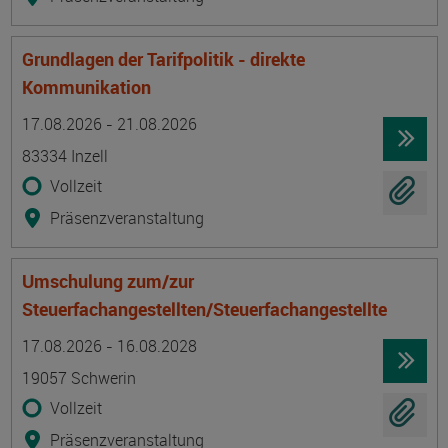
Grundlagen der Tarifpolitik - direkte
Kommunikation
Termin
Ort
Zeitmuster
Lehr- und Lernform
17.08.2026 - 21.08.2026
83334 Inzell
Vollzeit
Präsenzveranstaltung
Umschulung zum/zur
Steuerfachangestellten/Steuerfachangestellte
Termin
Ort
Zeitmuster
Lehr- und Lernform
17.08.2026 - 16.08.2028
19057 Schwerin
Vollzeit
Präsenzveranstaltung