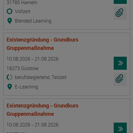
31785 Hameln
Vollzeit
Blended Learning
Existenzgründung - Grundkurs
Gruppenmaßnahme
Termin
Ort
Zeitmuster
Lehr- und Lernform
10.08.2026 - 21.08.2026
18273 Güstrow
berufsbegleitend, Teilzeit
E-Learning
Existenzgründung - Grundkurs
Gruppenmaßnahme
Termin
Ort
Zeitmuster
Lehr- und Lernform
10.08.2026 - 21.08.2026