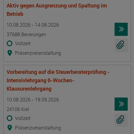
Aktiv gegen Ausgrenzung und Spaltung im
Betrieb
Termin
Ort
Zeitmuster
Lehr- und Lernform
10.08.2026 - 14.08.2026
37688 Beverungen
Vollzeit
Präsenzveranstaltung
Vorbereitung auf die Steuerberaterprüfung -
Intensivlehrgang 6-Wochen-
Klausurenlehrgang
Termin
Ort
Zeitmuster
Lehr- und Lernform
10.08.2026 - 19.09.2026
24106 Kiel
Vollzeit
Präsenzveranstaltung