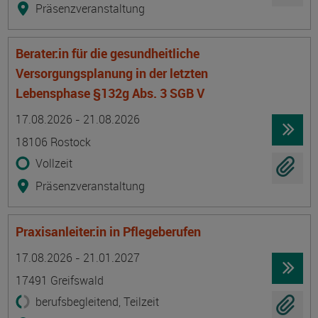
Präsenzveranstaltung
Berater:in für die gesundheitliche
Versorgungsplanung in der letzten
Lebensphase §132g Abs. 3 SGB V
Termin
Ort
Zeitmuster
Lehr- und Lernform
17.08.2026 - 21.08.2026
18106 Rostock
Vollzeit
Präsenzveranstaltung
Praxisanleiter:in in Pflegeberufen
Termin
Ort
Zeitmuster
Lehr- und Lernform
17.08.2026 - 21.01.2027
17491 Greifswald
berufsbegleitend, Teilzeit