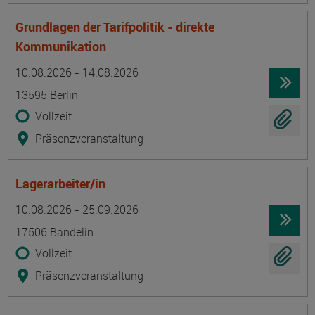
Grundlagen der Tarifpolitik - direkte
Kommunikation
Termin
Ort
Zeitmuster
Lehr- und Lernform
10.08.2026 - 14.08.2026
13595 Berlin
Vollzeit
Präsenzveranstaltung
Lagerarbeiter/in
Termin
Ort
Zeitmuster
Lehr- und Lernform
10.08.2026 - 25.09.2026
17506 Bandelin
Vollzeit
Präsenzveranstaltung