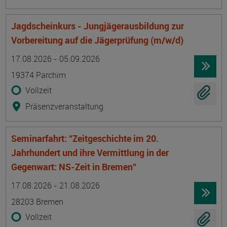
Jagdscheinkurs - Jungjägerausbildung zur
Vorbereitung auf die Jägerprüfung (m/w/d)
Termin
Ort
Zeitmuster
Lehr- und Lernform
17.08.2026 - 05.09.2026
19374 Parchim
Vollzeit
Präsenzveranstaltung
Seminarfahrt: "Zeitgeschichte im 20.
Jahrhundert und ihre Vermittlung in der
Gegenwart: NS-Zeit in Bremen"
Termin
Ort
Zeitmuster
Lehr- und Lernform
17.08.2026 - 21.08.2026
28203 Bremen
Vollzeit