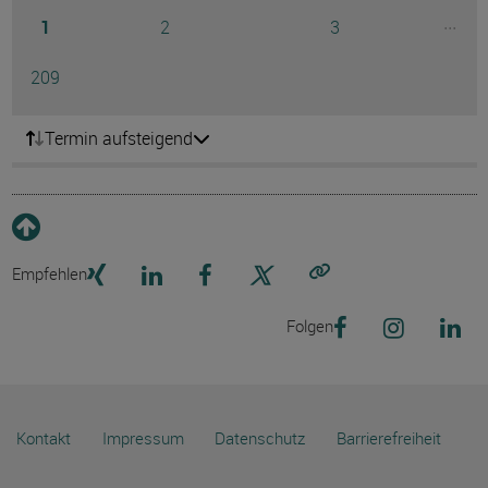
Seite
Seite
Seite
...
1
2
3
Ausg
Seite
209
Termin aufsteigend
Empfehlen
Link kopieren
Folgen
Kontakt
Impressum
Datenschutz
Barrierefreiheit