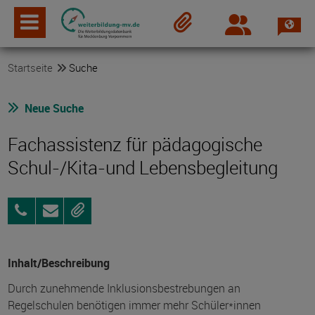
Spra
Login
Merkzettel
Startseite
Suche
Neue Suche
Fachassistenz für pädagogische
Schul-/Kita-und Lebensbegleitung
0151
Anfragen
Merken
55023143
Inhalt/Beschreibung
Durch zunehmende Inklusionsbestrebungen an
Regelschulen benötigen immer mehr Schüler*innen