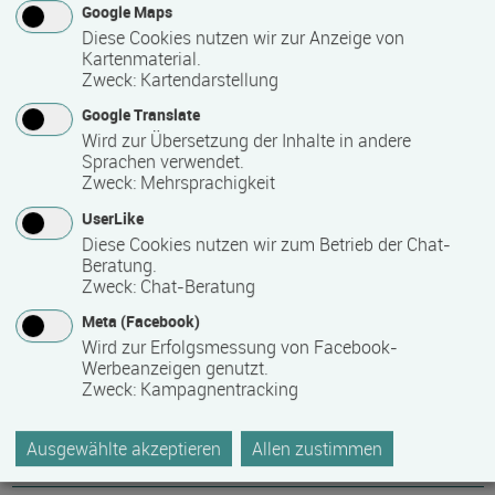
Google Maps
Nähere Bezeichnung des Abschlusses
Diese Cookies nutzen wir zur Anzeige von
Kartenmaterial.
Erste Hilfe am Kind, Trägerzertifikat: Fachassistenz für
Zweck
:
Kartendarstellung
pädagogische Schul- und Kitabegleitung (Integration)
Google Translate
Wird zur Übersetzung der Inhalte in andere
Sprachen verwendet.
Voraussichtliche Dauer
Zweck
:
Mehrsprachigkeit
10 Monat(e)
UserLike
Diese Cookies nutzen wir zum Betrieb der Chat-
Beratung.
Termin
Zweck
:
Chat-Beratung
03.02.2026 - 02.12.2026
Meta (Facebook)
weitere Termine auf Anfrage
Wird zur Erfolgsmessung von Facebook-
Werbeanzeigen genutzt.
Zweck
:
Kampagnentracking
Bemerkungen zum Termin
Ausgewählte akzeptieren
Allen zustimmen
weitere Termine auf Nachfrage