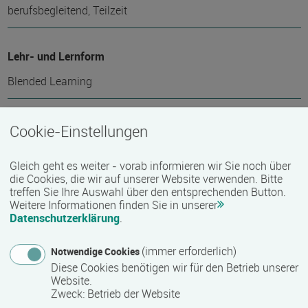
berufsbegleitend, Teilzeit
Lehr- und Lernform
Blended Learning
Praktikum
Cookie-Einstellungen
Ja, 2 Monate
Gleich geht es weiter - vorab informieren wir Sie noch über
500 Zeitstunden + 60 UE Reflexion in wohnortnahen
die Cookies, die wir auf unserer Website verwenden. Bitte
Bildungs-, Erziehungsinstitutionen oder in
treffen Sie Ihre Auswahl über den entsprechenden Button.
Pflegeeinrichtungen.
Weitere Informationen finden Sie in unserer
Datenschutzerklärung
.
(immer erforderlich)
Abschlussart
Notwendige Cookies
Diese Cookies benötigen wir für den Betrieb unserer
Teilnahmebestätigung / Zertifikat des Anbieters
Website.
Zweck
:
Betrieb der Website