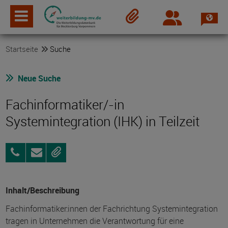
Spra
Login
Merkzettel
Startseite
Suche
Neue Suche
Fachinformatiker/-in
Systemintegration (IHK) in Teilzeit
03834
Anfragen
Merken
3919190
Inhalt/Beschreibung
Fachinformatiker:innen der Fachrichtung Systemintegration
tragen in Unternehmen die Verantwortung für eine