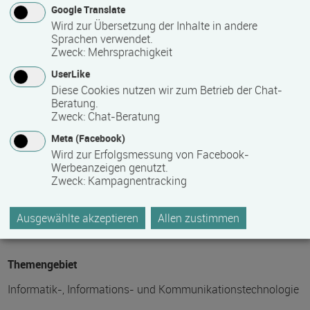
Google Translate
Maximale Teilnehmerzahl
Wird zur Übersetzung der Inhalte in andere
Sprachen verwendet.
24
Zweck
:
Mehrsprachigkeit
UserLike
Diese Cookies nutzen wir zum Betrieb der Chat-
Teilnahmegebühr
Beratung.
Zweck
:
Chat-Beratung
0,00 €
Meta (Facebook)
Bitte kontaktieren Sie den Bildungsanbieter direkt, um
Wird zur Erfolgsmessung von Facebook-
Werbeanzeigen genutzt.
detaillierte Preisinformationen zu erhalten
Zweck
:
Kampagnentracking
Hinweis des Datenbankbetreibers: Bitte erfragen Sie beim
Anbieter eventuell auftretende Nebenkosten!
Ausgewählte akzeptieren
Allen zustimmen
Themengebiet
Informatik-, Informations- und Kommunikationstechnologie