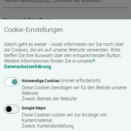
Teilnahmebestätigung / Zertifikat des Anbieters
Voraussichtliche Dauer
Cookie-Einstellungen
7680 Stunde(n)
Gleich geht es weiter - vorab informieren wir Sie noch über
die Cookies, die wir auf unserer Website verwenden. Bitte
Termin
treffen Sie Ihre Auswahl über den entsprechenden Button.
Termine auf Anfrage
Weitere Informationen finden Sie in unserer
Datenschutzerklärung
.
Bemerkungen zum Termin
(immer erforderlich)
Notwendige Cookies
Diese Cookies benötigen wir für den Betrieb unserer
Die Qualifizierung läuft in Teilzeit.
Website.
Zweck
:
Betrieb der Website
Google Maps
Mindest­teilnehmer­anzahl
Diese Cookies nutzen wir zur Anzeige von
Kartenmaterial.
1
Zweck
:
Kartendarstellung