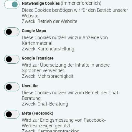
(immer erforderlich)
Notwendige Cookies
1208 Stunde(n)
Diese Cookies benötigen wir für den Betrieb unserer
Website.
Zweck
:
Betrieb der Website
Termin
Google Maps
Termine auf Anfrage
Diese Cookies nutzen wir zur Anzeige von
Kartenmaterial.
Zweck
:
Kartendarstellung
Bemerkungen zum Termin
Google Translate
Wird zur Übersetzung der Inhalte in andere
Die Qualifizierung läuft in Teilzeit.
Sprachen verwendet.
Zweck
:
Mehrsprachigkeit
UserLike
Mindest­teilnehmer­anzahl
Diese Cookies nutzen wir zum Betrieb der Chat-
10
Beratung.
Zweck
:
Chat-Beratung
Meta (Facebook)
Maximale Teilnehmerzahl
Wird zur Erfolgsmessung von Facebook-
Werbeanzeigen genutzt.
25
Zweck
:
Kampagnentracking