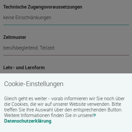
Technische Zugangsvoraussetzungen
keine Einschränkungen
Zeitmuster
berufsbegleitend, Teilzeit
Lehr- und Lernform
E-Learning
Cookie-Einstellungen
Abschlussart
Gleich geht es weiter - vorab informieren wir Sie noch über
die Cookies, die wir auf unserer Website verwenden. Bitte
Teilnahmebestätigung / Zertifikat des Anbieters
treffen Sie Ihre Auswahl über den entsprechenden Button.
Weitere Informationen finden Sie in unserer
Datenschutzerklärung
.
Voraussichtliche Dauer