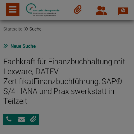
Spra
Login
Merkzettel
Startseite
Suche
Neue Suche
Fachkraft für Finanzbuchhaltung mit
Lexware, DATEV-
ZertifikatFinanzbuchführung, SAP®
S/4 HANA und Praxiswerkstatt in
Teilzeit
03843
Anfragen
Merken
859996-
0