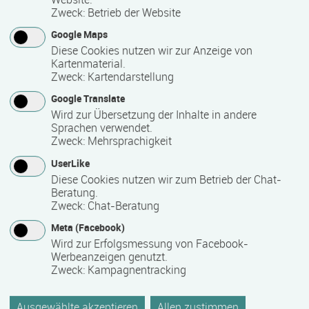
Termine auf Anfrage
Zweck
:
Betrieb der Website
Google Maps
Diese Cookies nutzen wir zur Anzeige von
Bemerkungen zum Termin
Kartenmaterial.
Zweck
:
Kartendarstellung
Die Qualifizierung läuft in Vollzeit.
Google Translate
Wird zur Übersetzung der Inhalte in andere
Sprachen verwendet.
Mindest­teilnehmer­anzahl
Zweck
:
Mehrsprachigkeit
10
UserLike
Diese Cookies nutzen wir zum Betrieb der Chat-
Beratung.
Maximale Teilnehmerzahl
Zweck
:
Chat-Beratung
25
Meta (Facebook)
Wird zur Erfolgsmessung von Facebook-
Werbeanzeigen genutzt.
Zweck
:
Kampagnentracking
Teilnahmegebühr
0,00 €
Ausgewählte akzeptieren
Allen zustimmen