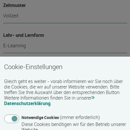
Zeitmuster
Vollzeit
Lehr- und Lernform
E-Learning
Abschlussart
Cookie-Einstellungen
Teilnahmebestätigung / Zertifikat des Anbieters
Gleich geht es weiter - vorab informieren wir Sie noch über
die Cookies, die wir auf unserer Website verwenden. Bitte
treffen Sie Ihre Auswahl über den entsprechenden Button.
Voraussichtliche Dauer
Weitere Informationen finden Sie in unserer
Datenschutzerklärung
.
648 Stunde(n)
(immer erforderlich)
Notwendige Cookies
Diese Cookies benötigen wir für den Betrieb unserer
Termin
Website.