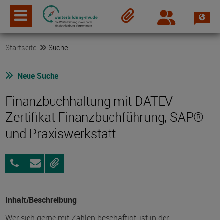
Spra
Login
Merkzettel
Startseite
Suche
Neue Suche
Finanzbuchhaltung mit DATEV-
Zertifikat Finanzbuchführung, SAP®
und Praxiswerkstatt
03871
Anfragen
Merken
4699990
Inhalt/Beschreibung
Wer sich gerne mit Zahlen beschäftigt, ist in der